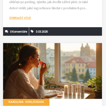
obličeje po peeling, zjistíte, jak docílit zářivé pleti. Je také
dobré vědět, jaké ingredience hledat v produktech pro
domácí péči.
ZOBRAZIT VÍCE
0 Komentáře
3.03.2025
KAROLÍNA VORLÍČKOVÁ