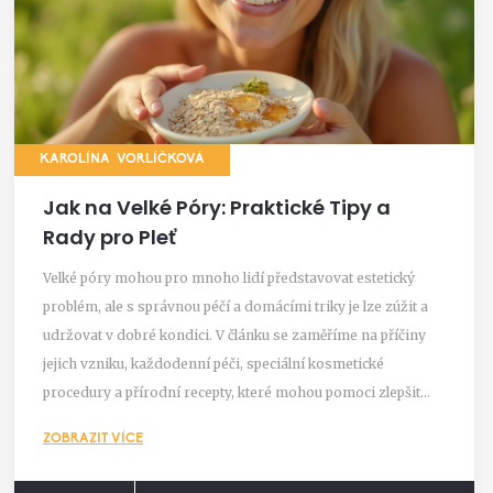
KAROLÍNA VORLÍČKOVÁ
Jak na Velké Póry: Praktické Tipy a
Rady pro Pleť
Velké póry mohou pro mnoho lidí představovat estetický
problém, ale s správnou péčí a domácími triky je lze zúžit a
udržovat v dobré kondici. V článku se zaměříme na příčiny
jejich vzniku, každodenní péči, speciální kosmetické
procedury a přírodní recepty, které mohou pomoci zlepšit
vzhled pleti. Dozvíte se také, kterým zvyklostem se vyhnout,
ZOBRAZIT VÍCE
aby se problém neprohluboval, a jak důležitá je výživa pro
zdravou pokožku.