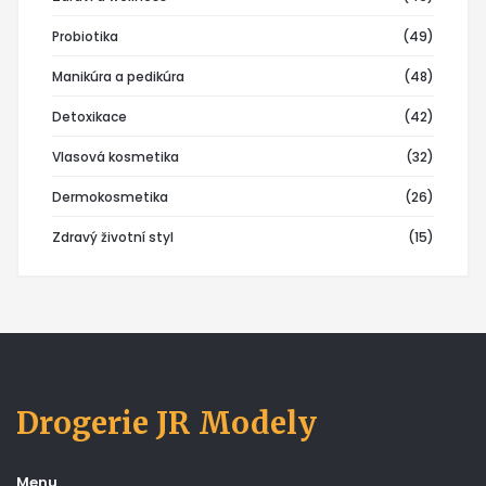
Probiotika
(49)
Manikúra a pedikúra
(48)
Detoxikace
(42)
Vlasová kosmetika
(32)
Dermokosmetika
(26)
Zdravý životní styl
(15)
Drogerie JR Modely
Menu