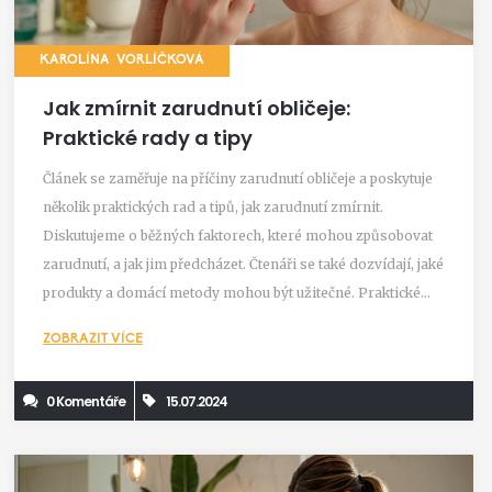
KAROLÍNA VORLÍČKOVÁ
Jak zmírnit zarudnutí obličeje:
Praktické rady a tipy
Článek se zaměřuje na příčiny zarudnutí obličeje a poskytuje
několik praktických rad a tipů, jak zarudnutí zmírnit.
Diskutujeme o běžných faktorech, které mohou způsobovat
zarudnutí, a jak jim předcházet. Čtenáři se také dozvídají, jaké
produkty a domácí metody mohou být užitečné. Praktické
tipy a triky pomohou každodennímu boji proti zarudnutí
ZOBRAZIT VÍCE
pleti.
0 Komentáře
15.07.2024