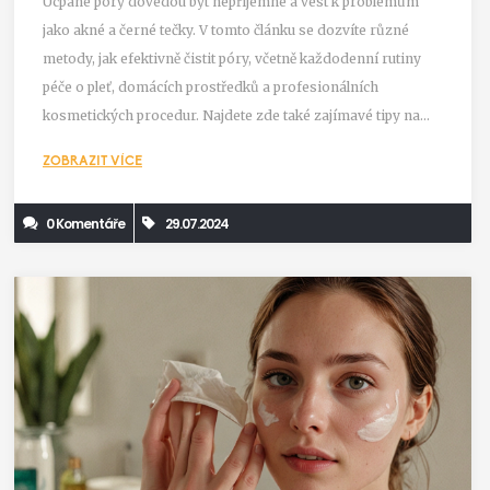
Ucpané póry dovedou být nepříjemné a vést k problémům
jako akné a černé tečky. V tomto článku se dozvíte různé
metody, jak efektivně čistit póry, včetně každodenní rutiny
péče o pleť, domácích prostředků a profesionálních
kosmetických procedur. Najdete zde také zajímavé tipy na
prevenci ucpaných pórů.
ZOBRAZIT VÍCE
0 Komentáře
29.07.2024