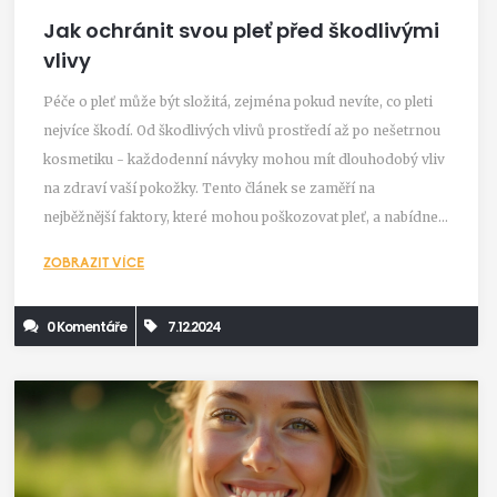
Jak ochránit svou pleť před škodlivými
vlivy
Péče o pleť může být složitá, zejména pokud nevíte, co pleti
nejvíce škodí. Od škodlivých vlivů prostředí až po nešetrnou
kosmetiku - každodenní návyky mohou mít dlouhodobý vliv
na zdraví vaší pokožky. Tento článek se zaměří na
nejběžnější faktory, které mohou poškozovat pleť, a nabídne
rady, jak se těmto rizikům vyhnout. Pomocí jednoduchých
ZOBRAZIT VÍCE
tipů a triků můžete chránit svou pleť a zajistit si, že vypadá
mladě a zdravě.
0 Komentáře
7.12.2024