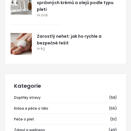
správných krémů a olejů podle typu
pleti
14 DUB
Zarostlý nehet: jak ho rychle a
bezpečně řešit
19 ŘÍJ
Kategorie
Doplňky stravy
(58)
Krása a péče o tělo
(55)
Péče o pleť
(51)
Zdraví a wellness
(49)