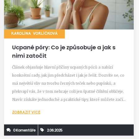
KAROLÍNA VORLÍČKOVÁ
Ucpané póry: Co je způsobuje a jak s
nimi zatočit
Článek objasňuje hlavní příčiny ucpaných pórů a nabízí
konkrétní rady, jak jim předcházet i jak je řešit. Dozvíte se, co
má největší vliv na tvorbu černých teček nebo pupínků, a
překvapí vás, že v tom nehraje roli jen špatné čištění obličeje.
Navíc získáte jednoduché a praktické tipy, které můžete začít
používat hned. Vyhněte se běžným chybám a zjistěte, jak si
ZOBRAZIT VÍCE
udržet čistou pleť bez zanesených pórů. Díky
srozumitelnému přístupu zvládne doporučení aplikovat
0 Komentáře
2.06.2025
každý.