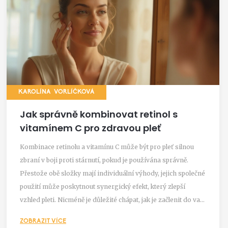
KAROLÍNA VORLÍČKOVÁ
Jak správně kombinovat retinol s
vitamínem C pro zdravou pleť
Kombinace retinolu a vitamínu C může být pro pleť silnou
zbraní v boji proti stárnutí, pokud je používána správně.
Přestože obě složky mají individuální výhody, jejich společné
použití může poskytnout synergický efekt, který zlepší
vzhled pleti. Nicméně je důležité chápat, jak je začlenit do vaší
denní rutiny, aby se zabránilo podráždění nebo nežádoucím
ZOBRAZIT VÍCE
reakcím. Tento článek nabízí užitečné rady a tipy, jak tyto dvě