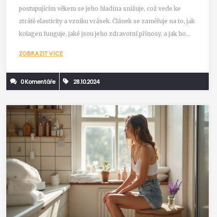
postupujícím věkem se jeho hladina snižuje, což vede ke
ztrátě elasticity a vzniku vrásek. Článek se zaměřuje na to, jak
kolagen funguje, jaké jsou jeho zdravotní přínosy, a jak ho
můžeme efektivně začlenit do naší péče o pleť. Součástí jsou
ZOBRAZIT VÍCE
také tipy na produkty a domácí recepty na zvýšení produkce
kolagenu.
0 Komentáře
28.10.2024