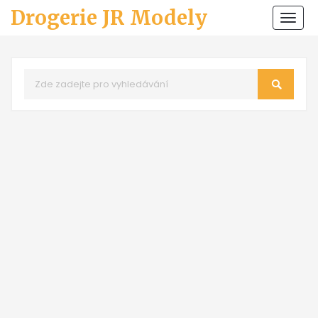
Drogerie JR Modely
Zobr
navi