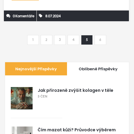
0 Komentáře
8.07.2024
1
2
3
4
5
6
Nejnovější Příspěvky
Oblíbené Příspěvky
Jak přirozeně zvýšit kolagen v těle
3 ČEN
Čím mazat kůži? Průvodce výběrem