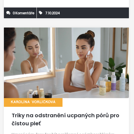
účinné látky používat bezpečně a efektivně.
0 Komentáře
7.10.2024
KAROLÍNA VORLÍČKOVÁ
Triky na odstranění ucpaných pórů pro
čistou pleť