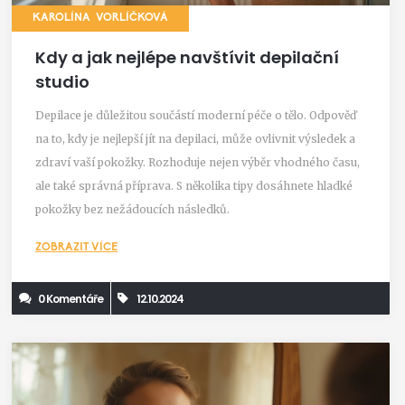
KAROLÍNA VORLÍČKOVÁ
Kdy a jak nejlépe navštívit depilační
studio
Depilace je důležitou součástí moderní péče o tělo. Odpověď
na to, kdy je nejlepší jít na depilaci, může ovlivnit výsledek a
zdraví vaší pokožky. Rozhoduje nejen výběr vhodného času,
ale také správná příprava. S několika tipy dosáhnete hladké
pokožky bez nežádoucích následků.
ZOBRAZIT VÍCE
0 Komentáře
12.10.2024