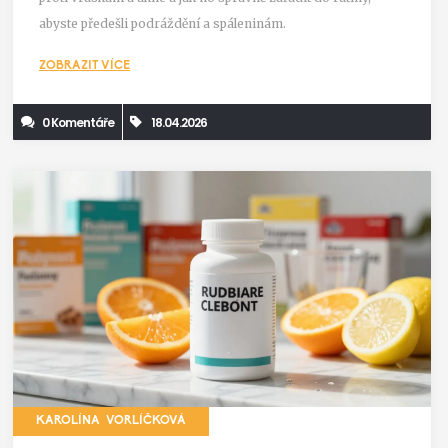
abyste předešli podráždění a spáleninám.
ZOBRAZIT VÍCE
0 Komentáře
18.04.2026
KAROLÍNA VORLÍČKOVÁ