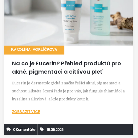
KAROLÍNA VORLÍČKOVÁ
Na co je Eucerin? Přehled produktů pro
akné, pigmentaci a citlivou pleť
Eucerin je dermatologická značka řešící akné, pigmentaci a
suchost. Zjistěte, která řada je pro vás, jak funguje thiamidol a
kyselina salicylová, a kde produkty koupit.
ZOBRAZIT VÍCE
0 Komentáře
19.05.2026