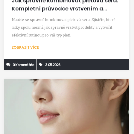
Jak správně kombinovat pleťová séra:
Kompletní průvodce vrstvením a
aktivními látkami
Naučte se správně kombinovat pleťová séra. Zjistěte, které
látky spolu nesmí, jak správně vrstvit produkty a vytvořit
efektivní rutinou pro váš typ pleti.
ZOBRAZIT VÍCE
0 Komentáře
3.05.2026