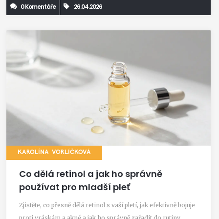
0 Komentáře
26.04.2026
KAROLÍNA VORLÍČKOVÁ
Co dělá retinol a jak ho správně
používat pro mladší pleť
Zjistěte, co přesně dělá retinol s vaší pletí, jak efektivně bojuje
proti vráskám a akné a jak ho správně zařadit do rutiny,