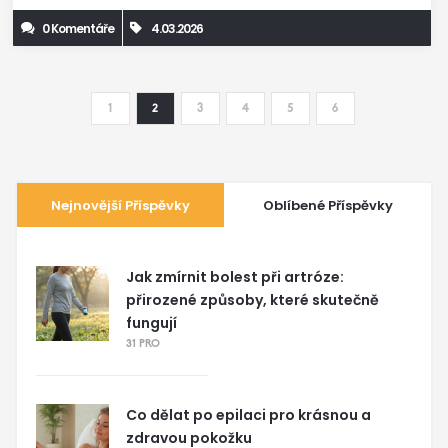
0 Komentáře
4.03.2026
1
2
3
4
5
6
Nejnovější Příspěvky
Oblíbené Příspěvky
Jak zmírnit bolest při artróze:
přirozené způsoby, které skutečně
fungují
31 PRO
Co dělat po epilaci pro krásnou a
zdravou pokožku