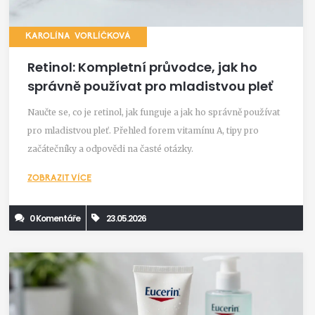
KAROLÍNA VORLÍČKOVÁ
Retinol: Kompletní průvodce, jak ho
správně používat pro mladistvou pleť
Naučte se, co je retinol, jak funguje a jak ho správně používat
pro mladistvou pleť. Přehled forem vitamínu A, tipy pro
začátečníky a odpovědi na časté otázky.
ZOBRAZIT VÍCE
0 Komentáře
23.05.2026