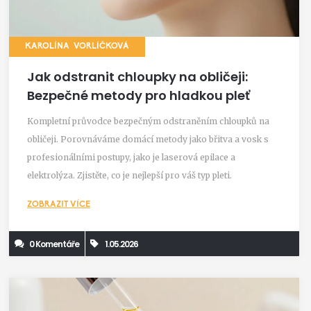
KAROLÍNA VORLÍČKOVÁ
Jak odstranit chloupky na obličeji:
Bezpečné metody pro hladkou pleť
Kompletní průvodce bezpečným odstraněním chloupků na
obličeji. Porovnáváme domácí metody jako břitva a vosk s
profesionálními postupy, jako je laserová epilace a
elektrolýza. Zjistěte, co je nejlepší pro váš typ pleti.
ZOBRAZIT VÍCE
0 Komentáře
1.05.2026