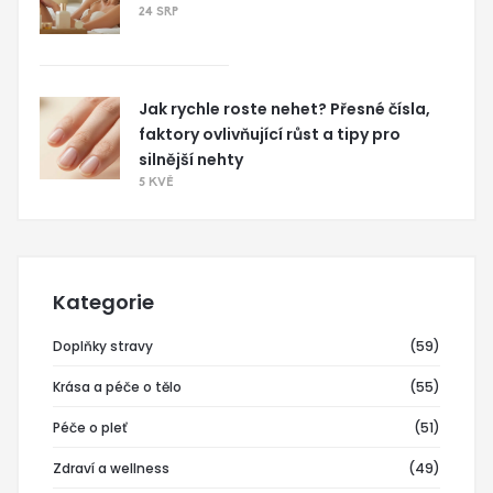
24 SRP
Jak rychle roste nehet? Přesné čísla,
faktory ovlivňující růst a tipy pro
silnější nehty
5 KVĚ
Kategorie
Doplňky stravy
(59)
Krása a péče o tělo
(55)
Péče o pleť
(51)
Zdraví a wellness
(49)