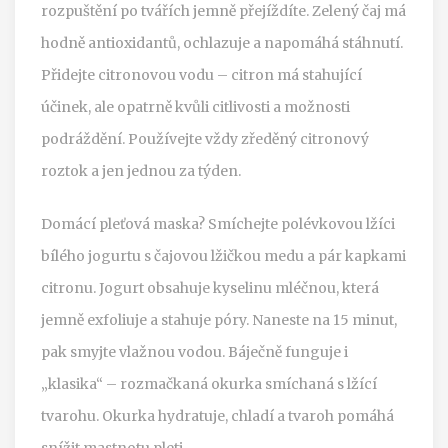
rozpuštění po tvářích jemně přejíždíte. Zelený čaj má
hodně antioxidantů, ochlazuje a napomáhá stáhnutí.
Přidejte citronovou vodu – citron má stahující
účinek, ale opatrně kvůli citlivosti a možnosti
podráždění. Používejte vždy zředěný citronový
roztok a jen jednou za týden.
Domácí pleťová maska? Smíchejte polévkovou lžíci
bílého jogurtu s čajovou lžičkou medu a pár kapkami
citronu. Jogurt obsahuje kyselinu mléčnou, která
jemně exfoliuje a stahuje póry. Naneste na 15 minut,
pak smyjte vlažnou vodou. Báječně funguje i
„klasika“ – rozmačkaná okurka smíchaná s lžící
tvarohu. Okurka hydratuje, chladí a tvaroh pomáhá
snížit mastnotu pleti.