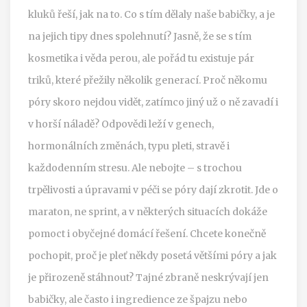
kluků řeší, jak na to. Co s tím dělaly naše babičky, a je
na jejich tipy dnes spolehnutí? Jasně, že se s tím
kosmetika i věda perou, ale pořád tu existuje pár
triků, které přežily několik generací. Proč někomu
póry skoro nejdou vidět, zatímco jiný už o ně zavadí i
v horší náladě? Odpovědi leží v genech,
hormonálních změnách, typu pleti, stravě i
každodenním stresu. Ale nebojte – s trochou
trpělivosti a úpravami v péči se póry dají zkrotit. Jde o
maraton, ne sprint, a v některých situacích dokáže
pomoct i obyčejné domácí řešení. Chcete konečně
pochopit, proč je pleť někdy posetá většími póry a jak
je přirozeně stáhnout? Tajné zbraně neskrývají jen
babičky, ale často i ingredience ze špajzu nebo