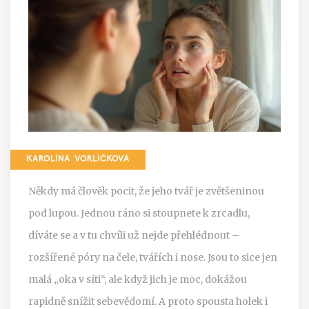
KAROLÍNA VORLÍČKOVÁ
Někdy má člověk pocit, že jeho tvář je zvětšeninou
pod lupou. Jednou ráno si stoupnete k zrcadlu,
díváte se a v tu chvíli už nejde přehlédnout –
rozšířené póry na čele, tvářích i nose. Jsou to sice jen
malá „oka v síti“, ale když jich je moc, dokážou
rapidně snížit sebevědomí. A proto spousta holek i