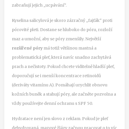
zabraňují jejich „ucpávání“.
Kyselina salicylová je skoro zázračný „fajťák“ proti
pórovité pleti. Dostane se hluboko do póru, rozloží
maz a umožní, aby se póry zmenšily. Největší
rozšířené póry
má totiž většinou mastná a
problematická pleť, která navíc snadno zachytává
prach a nečistoty. Pokud chcete viditelně hladší pleť,
doporučují se i menší koncentrace retinoidů
(deriváty vitamínu A). Pomáhají urychlit obnovu
kožních buněk a stahují póry, ale začněte pozvolna a
vždy používejte denní ochranu s SPF 50.
Hydratace není jen slovo z reklam. Pokud je pleť
dehydrovaná, mazové žlázy začnou pracovat o to víc