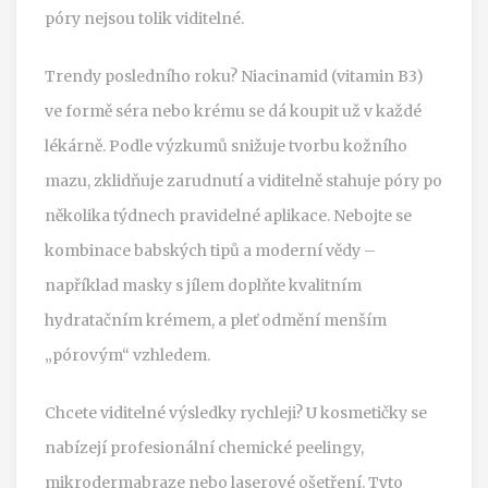
póry nejsou tolik viditelné.
Trendy posledního roku? Niacinamid (vitamin B3)
ve formě séra nebo krému se dá koupit už v každé
lékárně. Podle výzkumů snižuje tvorbu kožního
mazu, zklidňuje zarudnutí a viditelně stahuje póry po
několika týdnech pravidelné aplikace. Nebojte se
kombinace babských tipů a moderní vědy –
například masky s jílem doplňte kvalitním
hydratačním krémem, a pleť odmění menším
„pórovým“ vzhledem.
Chcete viditelné výsledky rychleji? U kosmetičky se
nabízejí profesionální chemické peelingy,
mikrodermabraze nebo laserové ošetření. Tyto