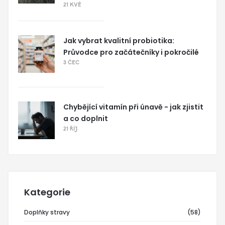
21 KVĚ
Jak vybrat kvalitní probiotika:
Průvodce pro začátečníky i pokročilé
3 ČEC
Chybějící vitamín při únavě - jak zjistit
a co doplnit
21 ŘÍJ
Kategorie
Doplňky stravy
(58)