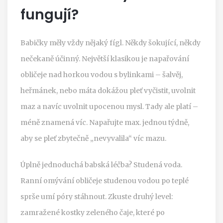
fungují?
Babičky měly vždy nějaký fígl. Někdy šokující, někdy
nečekaně účinný. Největší klasikou je napařování
obličeje nad horkou vodou s bylinkami – šalvěj,
heřmánek, nebo máta dokážou pleť vyčistit, uvolnit
maz a navíc uvolnit upocenou mysl. Tady ale platí –
méně znamená víc. Napařujte max. jednou týdně,
aby se pleť zbytečně „nevyvalila“ víc mazu.
Úplně jednoduchá babská léčba? Studená voda.
Ranní omývání obličeje studenou vodou po teplé
sprše umí póry stáhnout. Zkuste druhý level:
zamražené kostky zeleného čaje, které po