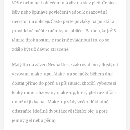
Věřte nebo ne, i oblečení má vliv na stav pleti. Čepice,
šály nebo špinavé povlečení vedou k usazování
nečistot na obličeji. Často perte povlaky na polštář a
pravidelně měňte ručníky na obličej. Paráda, že jo? S
těmito drobnostmi je možné zvládnout i to, co se
zdálo být už dávno ztracené.
Malý tip na závěr: Nesnažte se zakrývat póry tlustými
vrstvami make-upu. Make-up se může během dne
dostat přímo do pórů a spíš situaci zhorší. Vyberte si
lehký mineralizovaný make-up, který pleť nezatíží a
umožní jí dýchat. Make-up vždy večer důkladně
odstraňte, ideálně dvoufázově (čistící olej a poté
jemný gel nebo pěna).