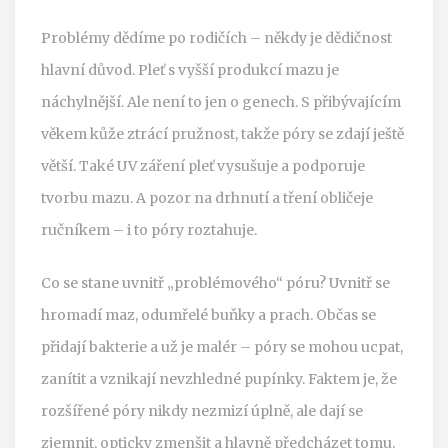
Problémy dědíme po rodičích – někdy je dědičnost
hlavní důvod. Pleť s vyšší produkcí mazu je
náchylnější. Ale není to jen o genech. S přibývajícím
věkem kůže ztrácí pružnost, takže póry se zdají ještě
větší. Také UV záření pleť vysušuje a podporuje
tvorbu mazu. A pozor na drhnutí a tření obličeje
ručníkem – i to póry roztahuje.
Co se stane uvnitř „problémového“ póru? Uvnitř se
hromadí maz, odumřelé buňky a prach. Občas se
přidají bakterie a už je malér – póry se mohou ucpat,
zanítit a vznikají nevzhledné pupínky. Faktem je, že
rozšířené póry nikdy nezmizí úplně, ale dají se
zjemnit, opticky zmenšit a hlavně předcházet tomu,