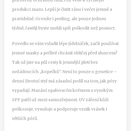
produkci mazu. Lepší je čistit ráno i večer jemně a
pravidelně. Oceníte i peeling, ale pouze jednou
týdně; častěji byste mohli spíš poškodit než pomoct.
Povedlo se vám vyladit lépe jídelníček, začít používat
jemné masky a pečlivě chránit obličej před sluncem?
Tak už jste na půl cesty k jemnější pleti bez
nežádoucích „kopečků“. Není to pouze o genetice –
denní životní styl má zásadní podíl na tom, jak póry
vypadají. Mazání opalovacím krémem s vysokým
SPF patří už mezi samozřejmost. UV záření kůži
poškozuje, vysušuje a podporuje vznik vrásek i
větších pórů.