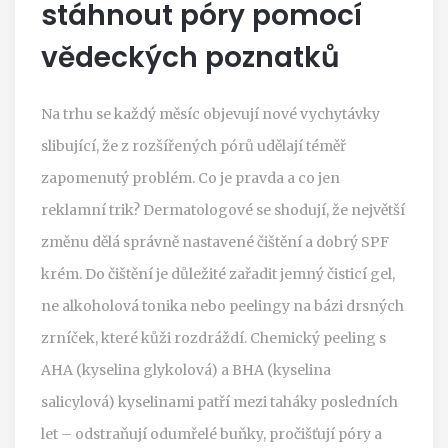
stáhnout póry pomocí
vědeckých poznatků
Na trhu se každý měsíc objevují nové vychytávky
slibující, že z rozšířených pórů udělají téměř
zapomenutý problém. Co je pravda a co jen
reklamní trik? Dermatologové se shodují, že největší
změnu dělá správně nastavené čištění a dobrý SPF
krém. Do čištění je důležité zařadit jemný čisticí gel,
ne alkoholová tonika nebo peelingy na bázi drsných
zrníček, které kůži rozdráždí. Chemický peeling s
AHA (kyselina glykolová) a BHA (kyselina
salicylová) kyselinami patří mezi taháky posledních
let – odstraňují odumřelé buňky, pročišťují póry a