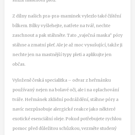
Z dílny našich pra-pra-maminek vylezlo také čištění
bílkem. Bílky vyšlehejte, natřete na tvář, nechte
zaschnout a pak stáhněte. Tato „vaječná maska“ póry
stáhne a zmatní pleť. Ale je až moc vysušující, takže ji
nechte jen na mastnější typy pleti a aplikujte jen
občas.
Vyloženě česká specialitka – odvar z heřmánku
používaný nejen na bolavé oči, ale i na oplachování
tváře. Heřmánek zklidní podráždění, stáhne póry a
navíc nezpůsobuje alergické reakce jako některé
exotické esenciální oleje. Pokud potřebujete rychlou
pomoc před důležitou schůzkou, vezměte studený