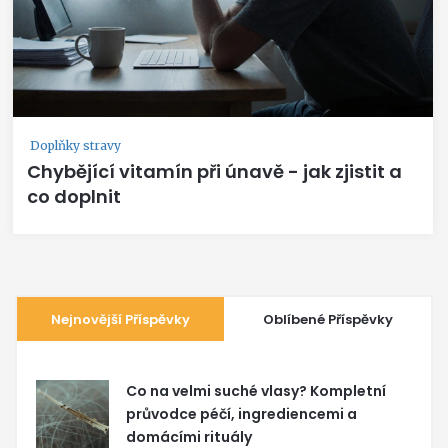
Doplňky stravy
Chybějící vitamín při únavě - jak zjistit a
co doplnit
Nejnovější Příspěvky
Oblíbené Příspěvky
Co na velmi suché vlasy? Kompletní
průvodce péčí, ingrediencemi a
domácími rituály