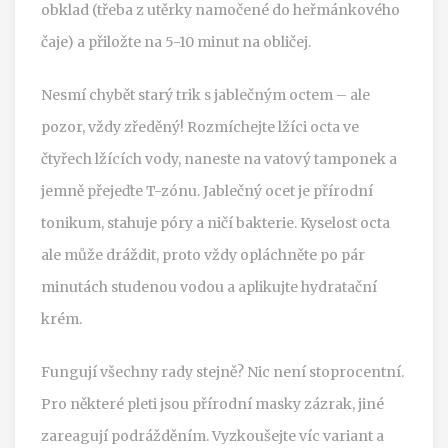
obklad (třeba z utěrky namočené do heřmánkového
čaje) a přiložte na 5-10 minut na obličej.
Nesmí chybět starý trik s jablečným octem – ale
pozor, vždy zředěný! Rozmíchejte lžíci octa ve
čtyřech lžících vody, naneste na vatový tamponek a
jemně přejeďte T-zónu. Jablečný ocet je přírodní
tonikum, stahuje póry a ničí bakterie. Kyselost octa
ale může dráždit, proto vždy opláchněte po pár
minutách studenou vodou a aplikujte hydratační
krém.
Fungují všechny rady stejně? Nic není stoprocentní.
Pro některé pleti jsou přírodní masky zázrak, jiné
zareagují podrážděním. Vyzkoušejte víc variant a