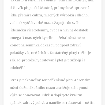
jak často si saháme na obličej? Stává se to častěji, než
si člověk připouští. Mastná, průmyslově upravená
jídla, přemíra cukru, mléčných výrobků i alkohol
vedou k vyšší tvorbě mazu. Zapojte do svého
jídelníčku více zeleniny, ovoce a hlavně dostatek
omega-3 mastných kyselin – třeba lněná nebo
konopná semínka dokážou podpořit zdraví
pokožky víc, než čekáte. Dostatečný pitný režim je
základ, protože hydratovaná pleť je pružnější a
odolnější.
Stres je nekonečný soupeř krásné pleti. Adrenalin
mění složení kožního mazu a snižuje schopnost
kůže se obnovovat. Když si dopřejete kvalitní
spánek, zdravý pohyb a naučíte se relaxovat – už tím