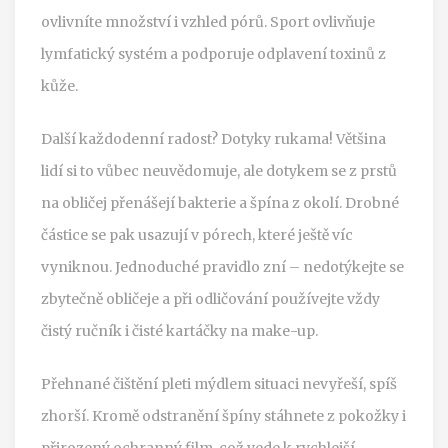
ovlivníte množství i vzhled pórů. Sport ovlivňuje
lymfatický systém a podporuje odplavení toxinů z
kůže.
Další každodenní radost? Dotyky rukama! Většina
lidí si to vůbec neuvědomuje, ale dotykem se z prstů
na obličej přenášejí bakterie a špína z okolí. Drobné
částice se pak usazují v pórech, které ještě víc
vyniknou. Jednoduché pravidlo zní – nedotýkejte se
zbytečně obličeje a při odličování používejte vždy
čistý ručník i čisté kartáčky na make-up.
Přehnané čištění pleti mýdlem situaci nevyřeší, spíš
zhorší. Kromě odstranění špíny stáhnete z pokožky i
přirozený ochranný film, což vede k rychlejší