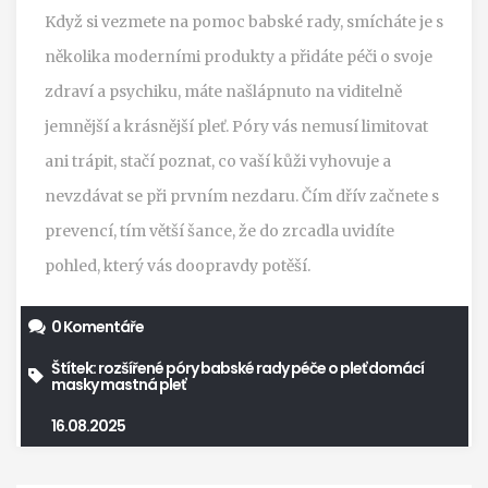
Když si vezmete na pomoc babské rady, smícháte je s
několika moderními produkty a přidáte péči o svoje
zdraví a psychiku, máte našlápnuto na viditelně
jemnější a krásnější pleť. Póry vás nemusí limitovat
ani trápit, stačí poznat, co vaší kůži vyhovuje a
nevzdávat se při prvním nezdaru. Čím dřív začnete s
prevencí, tím větší šance, že do zrcadla uvidíte
pohled, který vás doopravdy potěší.
0 Komentáře
Štítek:
rozšířené póry
babské rady
péče o pleť
domácí
masky
mastná pleť
16.08.2025