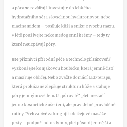
a póry se rozšiřují. Investujte do lehkého
hydratačního séra s kyselinou hyaluronovou nebo
niacinamidem – posiluje kůži a snižuje tvorbu mazu.
V létě používejte nekomedogenní krémy – tedy ty,
které neucpávají póry.
Jste příznivci přírodní péče a technologií zároveň?
Vyzkoušejte konjakovou houbičku, která jemně čistí
a masíruje obličej. Nebo zvažte domácí LED terapii,
která prokázaně zlepšuje strukturu kůže a stahuje
póry jemným světlem. U „pórovité“ pleti nestačí
jedno kosmetické ošetření, ale pravidelně prováděné
rutiny. Překvapivě zafungují i obličejové masáže
prsty – podpoří odtok lymfy, pleť působí jemnější a