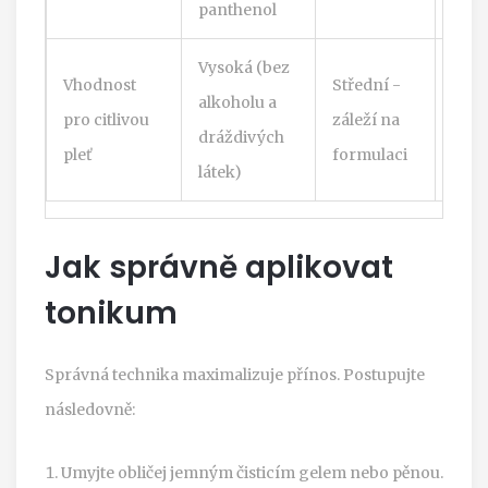
panthenol
vysu
Vysoká (bez
Nízk
Vhodnost
Střední -
alkoholu a
můž
pro citlivou
záleží na
dráždivých
způs
pleť
formulaci
látek)
podr
Jak správně aplikovat
tonikum
Správná technika maximalizuje přínos. Postupujte
následovně:
Umyjte obličej jemným čisticím gelem nebo pěnou.