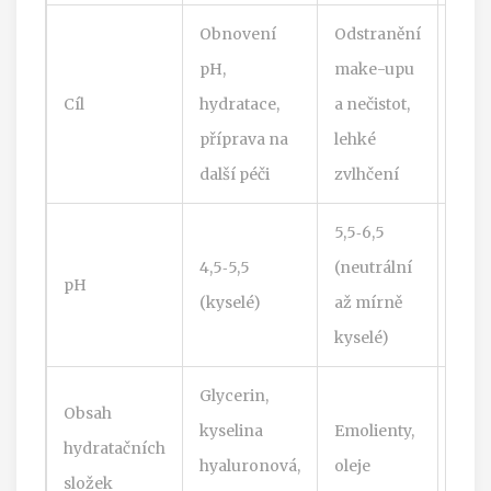
Obnovení
Odstranění
Odst
pH,
make-upu
mast
Cíl
hydratace,
a nečistot,
bakte
příprava na
lehké
čast
další péči
zvlhčení
alka
5,5‑6,5
4,5‑5,5
(neutrální
7‑9
pH
(kyselé)
až mírně
(alk
kyselé)
Glycerin,
Mini
Obsah
kyselina
Emolienty,
čast
hydratačních
hyaluronová,
oleje
záz
složek