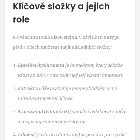
Klíčové složky a jejich
role
Ne všechna tonika jsou stejná. V závislosti na typu
pleti a cílech můžeme najít následující složky:
Kyselina hyaluronová
je humektant, který dokáže
vázat až 1000× více vody než její vlastní hmotnost.
Extrakt z růže
poskytuje jemné zklidnění a má
mírně astringentní účinek.
Niacinamid (vitamín B3)
pomáhá redukovat záněty
a rozjasňuje pigmentové skvrny.
Alkohol
(často denaturovaný) se používá pro rychlé