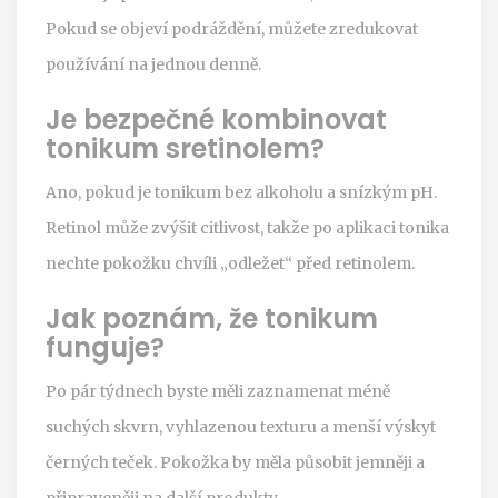
Pokud se objeví podráždění, můžete zredukovat
používání na jednou denně.
Je bezpečné kombinovat
tonikum sretinolem?
Ano, pokud je tonikum bez alkoholu a snízkým pH.
Retinol může zvýšit citlivost, takže po aplikaci tonika
nechte pokožku chvíli „odležet“ před retinolem.
Jak poznám, že tonikum
funguje?
Po pár týdnech byste měli zaznamenat méně
suchých skvrn, vyhlazenou texturu a menší výskyt
černých teček. Pokožka by měla působit jemněji a
připraveněji na další produkty.