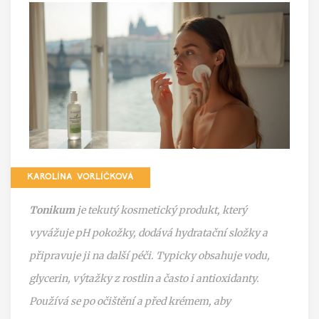
KAROLÍNA VORLÍČKOVÁ
Tonikum
je tekutý kosmetický produkt, který
vyvážuje pH pokožky, dodává hydratační složky a
připravuje ji na další péči
. Typicky obsahuje vodu,
glycerin, výtažky z rostlin a často i antioxidanty.
Používá se po očištění a před krémem, aby