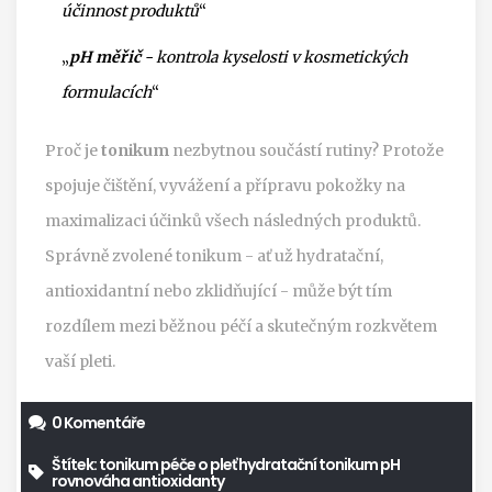
účinnost produktů
“
„
pH měřič
- kontrola kyselosti v kosmetických
formulacích
“
Proč je
tonikum
nezbytnou součástí rutiny? Protože
spojuje čištění, vyvážení a přípravu pokožky na
maximalizaci účinků všech následných produktů.
Správně zvolené tonikum - ať už hydratační,
antioxidantní nebo zklidňující - může být tím
rozdílem mezi běžnou péčí a skutečným rozkvětem
vaší pleti.
0 Komentáře
Štítek:
tonikum
péče o pleť
hydratační tonikum
pH
rovnováha
antioxidanty