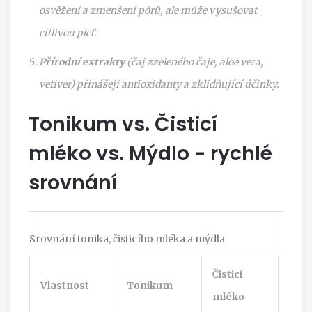
osvěžení a zmenšení pórů, ale může vysušovat
citlivou pleť.
Přírodní extrakty
(čaj zzeleného čaje, aloe vera,
vetiver) přinášejí antioxidanty a zklidňující účinky.
Tonikum vs. Čisticí
mléko vs. Mýdlo - rychlé
srovnání
Srovnání tonika, čisticího mléka a mýdla
Čisticí
Vlastnost
Tonikum
Mýd
mléko