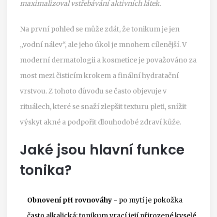
maximalizoval vstřebávání aktivních látek.
Na první pohled se může zdát, že tonikum je jen
„vodní nálev“, ale jeho úkol je mnohem cílenější. V
moderní dermatologii a kosmetice je považováno za
most mezi čisticím krokem a finální hydratační
vrstvou. Z tohoto důvodu se často objevuje v
rituálech, které se snaží zlepšit texturu pleti, snížit
výskyt akné a podpořit dlouhodobé zdraví kůže.
Jaké jsou hlavní funkce
tonika?
Obnovení pH rovnováhy
- po mytí je pokožka
často alkalická; tonikum vrací její přirozené kyselé