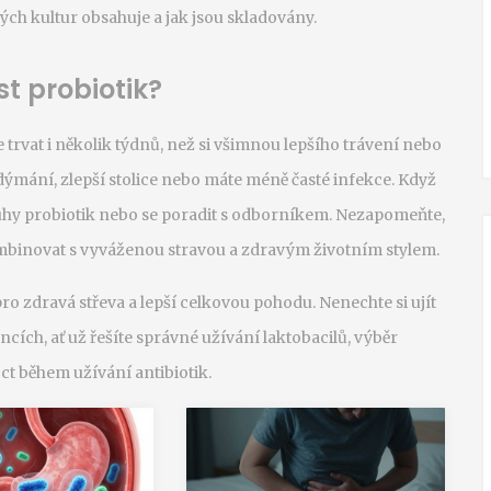
ých kultur obsahuje a jak jsou skladovány.
t probiotik?
 trvat i několik týdnů, než si všimnou lepšího trávení nebo
adýmání, zlepší stolice nebo máte méně časté infekce. Když
uhy probiotik nebo se poradit s odborníkem. Nezapomeňte,
ombinovat s vyváženou stravou a zdravým životním stylem.
ro zdravá střeva a lepší celkovou pohodu. Nenechte si ujít
áncích, ať už řešíte správné užívání laktobacilů, výběr
t během užívání antibiotik.