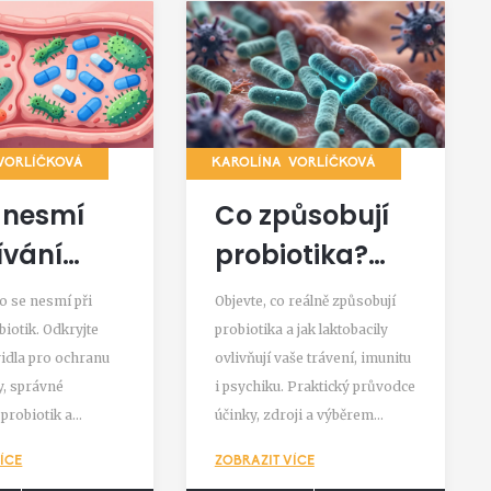
VORLÍČKOVÁ
KAROLÍNA VORLÍČKOVÁ
 nesmí
Co způsobují
ívání
probiotika?
iotik?
Účinky,
co se nesmí při
Objevte, co reálně způsobují
dla pro
laktobacily a
biotik. Odkryjte
probiotika a jak laktobacily
vidla pro ochranu
ovlivňují vaše trávení, imunitu
ní
přínosy pro
y, správné
i psychiku. Praktický průvodce
obiom a
zdraví
probiotik a
účinky, zdroji a výběrem
bacily
a diety, která
správných kmenů.
ÍCE
ZOBRAZIT VÍCE
e zdraví.