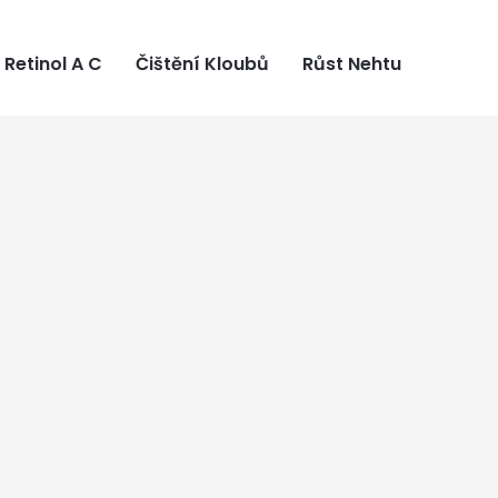
Retinol A C
Čištění Kloubů
Růst Nehtu