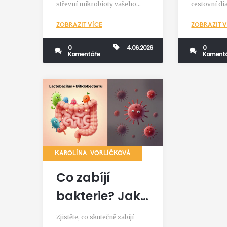
ochra
střevní mikrobioty vašeho
cestovní dia
na do
psa.
průvodce p
ZOBRAZIT VÍCE
ZOBRAZIT V
kmenů a hy
dovolené.
0
4.06.2026
0
Komentáře
Koment
KAROLÍNA VORLÍČKOVÁ
Co zabíjí
bakterie? Jak
probiotika a
Zjistěte, co skutečně zabíjí