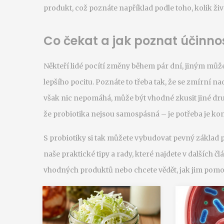
produkt, což poznáte například podle toho, kolik živ
Co čekat a jak poznat účinnos
Někteří lidé pocítí změny během pár dní, jiným může
lepšího pocitu. Poznáte to třeba tak, že se zmírní n
však nic nepomáhá, může být vhodné zkusit jiné dr
že probiotika nejsou samospásná – je potřeba je k
S probiotiky si tak můžete vybudovat pevný základ p
naše praktické tipy a rady, které najdete v dalších čl
vhodných produktů nebo chcete vědět, jak jim pomoc