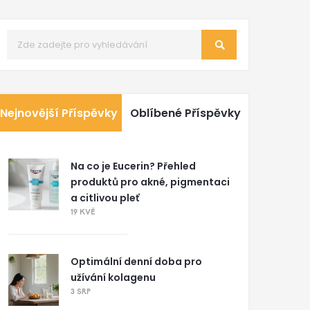
Nejnovější Příspěvky
Oblíbené Příspěvky
Na co je Eucerin? Přehled
produktů pro akné, pigmentaci
a citlivou pleť
19 KVĚ
Optimální denní doba pro
užívání kolagenu
3 SRP