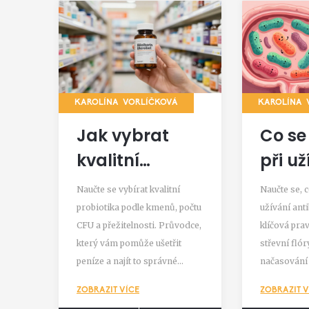
KAROLÍNA VORLÍČKOVÁ
KAROLÍNA 
Jak vybrat
Co se
kvalitní
při už
probiotika:
antib
Naučte se vybírat kvalitní
Naučte se, 
Průvodce pro
Pravi
probiotika podle kmenů, počtu
užívání anti
CFU a přežitelnosti. Průvodce,
klíčová pra
začátečníky i
střev
který vám pomůže ušetřit
střevní flór
pokročilé
mikr
peníze a najít to správné
načasování 
lakto
řešení pro vaše trávení.
laktobacilů 
ZOBRAZIT VÍCE
ZOBRAZIT V
podpoří vaš