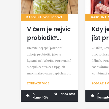
KAROLÍNA VORLÍČKOVÁ
KAROLÍNA 
V čem je nejvíc
Kdy je
probiotik?
jíst p
Nejlepší
Kompl
Objevte nejlepší přírodní
Zjistěte, kdy
přírodní zdroje
průvo
zdroje probiotik, jako je
probiotika 
kysané zelí a kefír. Porovnání
účinek. Po
a doplňky pro
lakto
s doplňky stravy a tipy, jak
časováním l
střeva
maximalizovat prospěch pro
kombinací s
vaše střeva.
antibiotiky.
ZOBRAZIT VÍCE
ZOBRAZIT V
0
30.07.2026
0
Komentáře
Koment