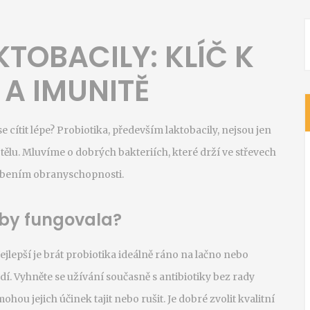
KTOBACILY: KLÍČ K
 A IMUNITĚ
e cítit lépe? Probiotika, především laktobacily, nejsou jen
lu. Mluvíme o dobrých bakteriích, které drží ve střevech
abením obranyschopnosti.
 aby fungovala?
ejlepší je brát probiotika ideálně ráno na lačno nebo
adí. Vyhněte se užívání současně s antibiotiky bez rady
hou jejich účinek tajit nebo rušit. Je dobré zvolit kvalitní