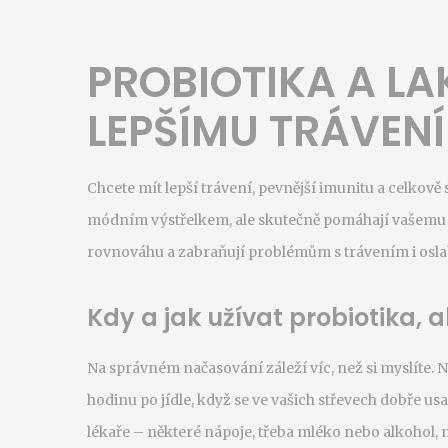
PROBIOTIKA A LA
LEPŠÍMU TRÁVENÍ
Chcete mít lepší trávení, pevnější imunitu a celkově s
módním výstřelkem, ale skutečně pomáhají vašemu tě
rovnováhu a zabraňují problémům s trávením i osl
Kdy a jak užívat probiotika,
Na správném načasování záleží víc, než si myslíte. N
hodinu po jídle, když se ve vašich střevech dobře us
lékaře – některé nápoje, třeba mléko nebo alkohol, mo