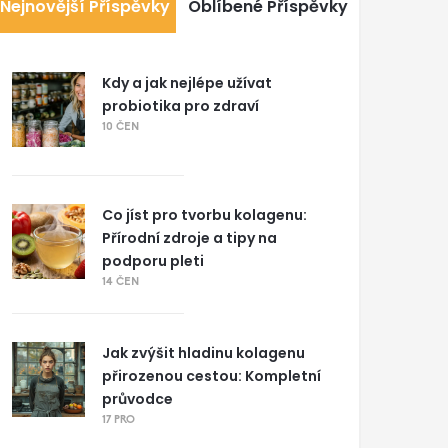
Nejnovější Příspěvky
Oblíbené Příspěvky
Kdy a jak nejlépe užívat
probiotika pro zdraví
10 ČEN
Co jíst pro tvorbu kolagenu:
Přírodní zdroje a tipy na
podporu pleti
14 ČEN
Jak zvýšit hladinu kolagenu
přirozenou cestou: Kompletní
průvodce
17 PRO