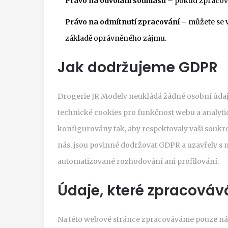
Právo na odvolání souhlasu
– pokud zpracová
Právo na odmítnutí zpracování
– můžete se 
základě oprávněného zájmu.
Jak dodržujeme GDPR
Drogerie JR Modely neukládá žádné osobní údaj
technické cookies pro funkčnost webu a analytick
konfigurovány tak, aby respektovaly vaši soukro
nás, jsou povinné dodržovat GDPR a uzavřely s
automatizované rozhodování ani profilování.
Údaje, které zpracová
Na této webové stránce zpracováváme pouze nás