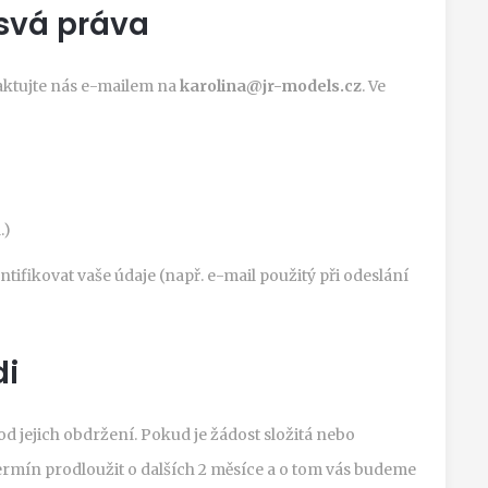
svá práva
taktujte nás e-mailem na
karolina@jr-models.cz
. Ve
.)
fikovat vaše údaje (např. e-mail použitý při odeslání
di
od jejich obdržení. Pokud je žádost složitá nebo
rmín prodloužit o dalších 2 měsíce a o tom vás budeme