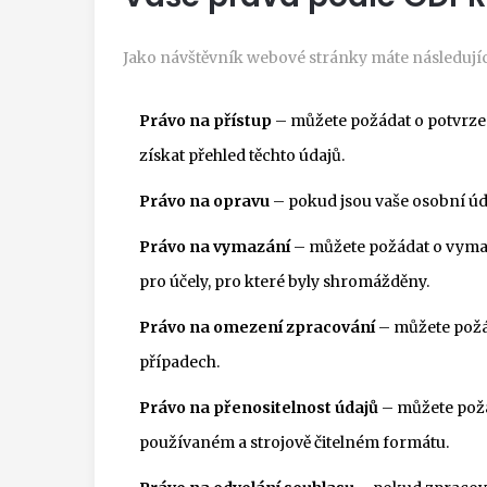
Jako návštěvník webové stránky máte následují
Právo na přístup
– můžete požádat o potvrzen
získat přehled těchto údajů.
Právo na opravu
– pokud jsou vaše osobní úd
Právo na vymazání
– můžete požádat o vymaz
pro účely, pro které byly shromážděny.
Právo na omezení zpracování
– můžete požád
případech.
Právo na přenositelnost údajů
– můžete požá
používaném a strojově čitelném formátu.