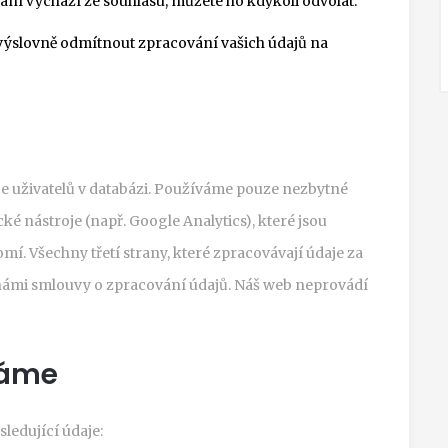
ní vychází ze souhlasu, můžete ho kdykoli odvolat.
výslovně odmítnout zpracování vašich údajů na
e uživatelů v databázi. Používáme pouze nezbytné
é nástroje (např. Google Analytics), které jsou
mí. Všechny třetí strany, které zpracovávají údaje za
 námi smlouvy o zpracování údajů. Náš web neprovádí
váme
ledující údaje: