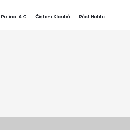
Retinol A C
Čištění Kloubů
Růst Nehtu