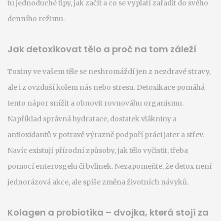
tu jednoduché tipy, jak začít a co se vyplatí zařadit do svého
denního režimu.
Jak detoxikovat tělo a proč na tom záleží
Toxiny ve vašem těle se neshromáždí jen z nezdravé stravy,
ale i z ovzduší kolem nás nebo stresu. Detoxikace pomáhá
tento nápor snížit a obnovit rovnováhu organismu.
Například správná hydratace, dostatek vlákniny a
antioxidantů v potravě výrazně podpoří práci jater a střev.
Navíc existují přírodní způsoby, jak tělo vyčistit, třeba
pomocí enterosgelu či bylinek. Nezapomeňte, že detox není
jednorázová akce, ale spíše změna životních návyků.
Kolagen a probiotika – dvojka, která stojí za