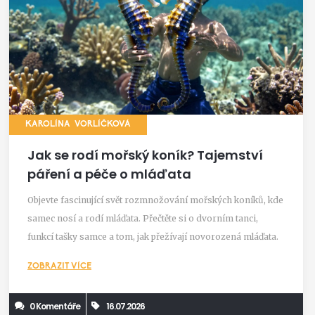
KAROLÍNA VORLÍČKOVÁ
Jak se rodí mořský koník? Tajemství
páření a péče o mláďata
Objevte fascinující svět rozmnožování mořských koníků, kde
samec nosí a rodí mláďata. Přečtěte si o dvorním tanci,
funkcí tašky samce a tom, jak přežívají novorozená mláďata.
ZOBRAZIT VÍCE
0 Komentáře
16.07.2026