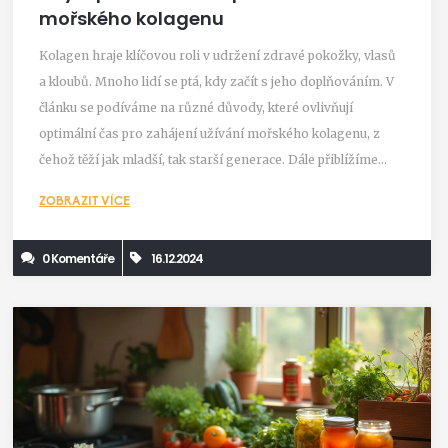
mořského kolagenu
Kolagen hraje klíčovou roli v udržení zdravé pokožky, vlasů
a kloubů. Mnoho lidí se ptá, kdy začít s jeho doplňováním. V
článku se podíváme na různé důvody, které ovlivňují
optimální čas pro zahájení užívání mořského kolagenu, z
čehož těží jak mladší, tak starší generace. Dále přiblížíme
přínosy mořského kolagenu a rady, jak jej efektivně zařadit
ZOBRAZIT VÍCE
do každodenní stravy.
0 Komentáře
16.12.2024