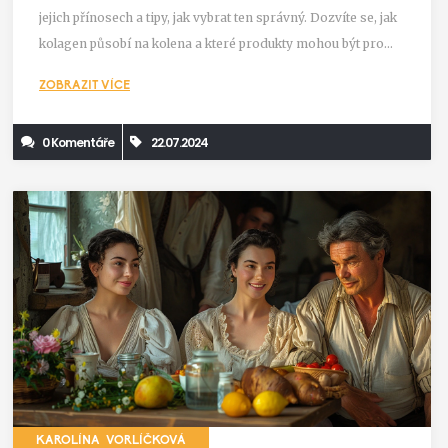
jejich přínosech a tipy, jak vybrat ten správný. Dozvíte se, jak
kolagen působí na kolena a které produkty mohou být pro
vás nejvhodnější.
ZOBRAZIT VÍCE
0 Komentáře
22.07.2024
KAROLÍNA VORLÍČKOVÁ