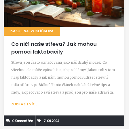
KAROLÍNA VORLÍČKOVÁ
Co ničí naše střeva? Jak mohou
pomoci laktobacily
Střeva jsou často označována jako náš druhý mozek. Co
všechno ale může způsobit jejich problémy? Jakou roli v tom
hrají laktobacily a jak nám mohou pomoci udržet střevní
mikroflóru v pořádku? Tento článek nabízí užitečné tipy a
rady, jak pečovat o svá střeva a proč jsou pro naše zdraví tak
důležité.
ZOBRAZIT VÍCE
0 Komentáře
21.09.2024