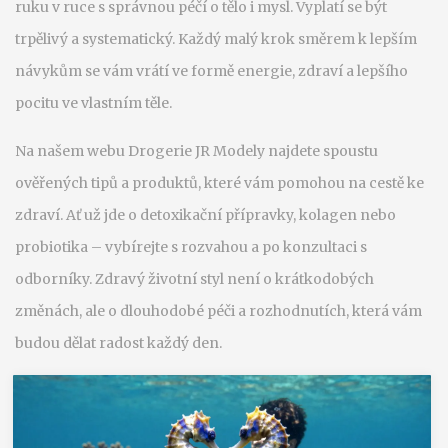
ruku v ruce s správnou péčí o tělo i mysl. Vyplatí se být
trpělivý a systematický. Každý malý krok směrem k lepším
návykům se vám vrátí ve formě energie, zdraví a lepšího
pocitu ve vlastním těle.
Na našem webu Drogerie JR Modely najdete spoustu
ověřených tipů a produktů, které vám pomohou na cestě ke
zdraví. Ať už jde o detoxikační přípravky, kolagen nebo
probiotika – vybírejte s rozvahou a po konzultaci s
odborníky. Zdravý životní styl není o krátkodobých
změnách, ale o dlouhodobé péči a rozhodnutích, která vám
budou dělat radost každý den.