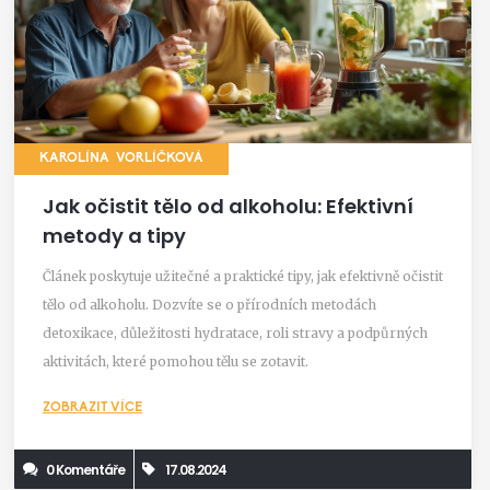
KAROLÍNA VORLÍČKOVÁ
Jak očistit tělo od alkoholu: Efektivní
metody a tipy
Článek poskytuje užitečné a praktické tipy, jak efektivně očistit
tělo od alkoholu. Dozvíte se o přírodních metodách
detoxikace, důležitosti hydratace, roli stravy a podpůrných
aktivitách, které pomohou tělu se zotavit.
ZOBRAZIT VÍCE
0 Komentáře
17.08.2024