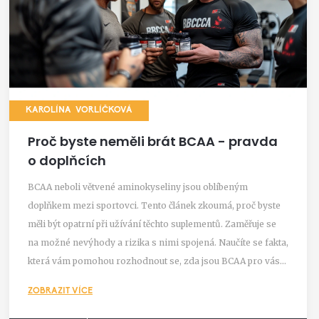
KAROLÍNA VORLÍČKOVÁ
Proč byste neměli brát BCAA - pravda
o doplňcích
BCAA neboli větvené aminokyseliny jsou oblíbeným
doplňkem mezi sportovci. Tento článek zkoumá, proč byste
měli být opatrní při užívání těchto suplementů. Zaměřuje se
na možné nevýhody a rizika s nimi spojená. Naučíte se fakta,
která vám pomohou rozhodnout se, zda jsou BCAA pro vás
skutečně prospěšné.
ZOBRAZIT VÍCE