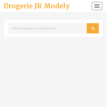
Drogerie JR Modely
Zobr
navi