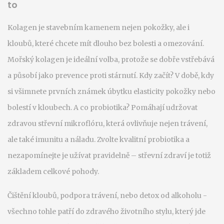
to
Kolagen je stavebním kamenem nejen pokožky, ale i
kloubů, které chcete mít dlouho bez bolesti a omezování.
Mořský kolagen je ideální volba, protože se dobře vstřebává
a působí jako prevence proti stárnutí. Kdy začít? V době, kdy
si všimnete prvních známek úbytku elasticity pokožky nebo
bolestí v kloubech. A co probiotika? Pomáhají udržovat
zdravou střevní mikroflóru, která ovlivňuje nejen trávení,
ale také imunitu a náladu. Zvolte kvalitní probiotika a
nezapomínejte je užívat pravidelně – střevní zdraví je totiž
základem celkové pohody.
Čištění kloubů, podpora trávení, nebo detox od alkoholu -
všechno tohle patří do zdravého životního stylu, který jde