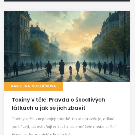
KAROLÍNA VORLÍČKOVÁ
Toxiny v těle: Pravda o škodlivých
látkách a jak se jich zbavit
Toxiny v těle znepokojují mnohé. Co to opravdu je, odkud
pocházejí, jak ovlivňují zdraví a jak je můžete dostat z těla?
Vše na jednom místě v lidské řeči.