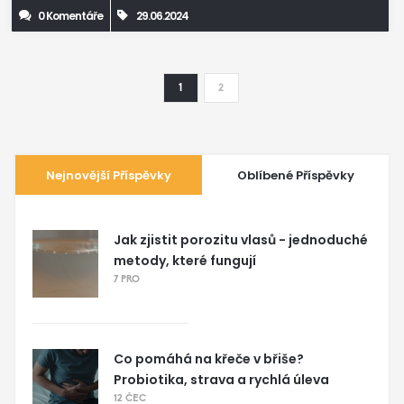
0 Komentáře
29.06.2024
1
2
Nejnovější Příspěvky
Oblíbené Příspěvky
Jak zjistit porozitu vlasů - jednoduché
metody, které fungují
7 PRO
Co pomáhá na křeče v břiše?
Probiotika, strava a rychlá úleva
12 ČEC