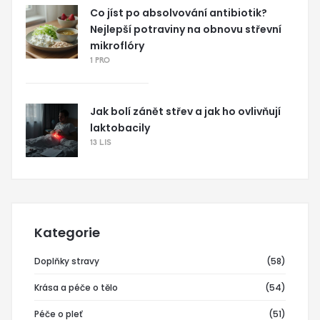
Co jíst po absolvování antibiotik?
Nejlepší potraviny na obnovu střevní
mikroflóry
1 PRO
Jak bolí zánět střev a jak ho ovlivňují
laktobacily
13 LIS
Kategorie
Doplňky stravy
(58)
Krása a péče o tělo
(54)
Péče o pleť
(51)