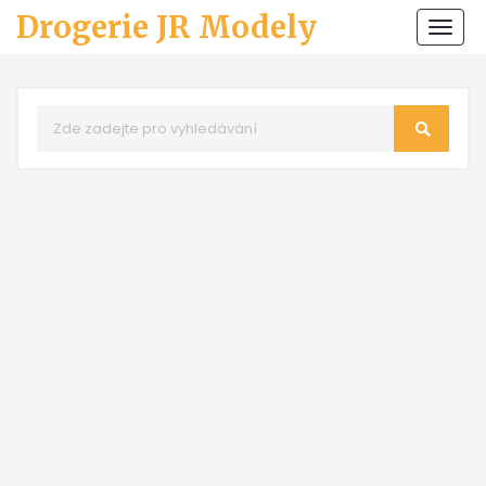
Drogerie JR Modely
Zobr
navi