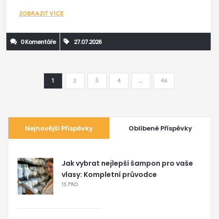
ZOBRAZIT VÍCE
0 Komentáře
27.07.2026
1
2
3
4
…
46
Nejnovější Příspěvky
Oblíbené Příspěvky
Jak vybrat nejlepší šampon pro vaše
vlasy: Kompletní průvodce
15 PRO