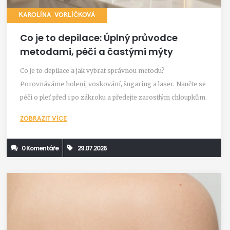
KAROLÍNA VORLÍČKOVÁ
Co je to depilace: Úplný průvodce
metodami, péčí a častými mýty
Co je to depilace a jak vybrat správnou metodu?
Porovnáváme holení, voskování, šugaring a laser. Naučte se
péči o pleť před i po zákroku a předejte zarostlým chloupkům.
ZOBRAZIT VÍCE
0 Komentáře
29.07.2026