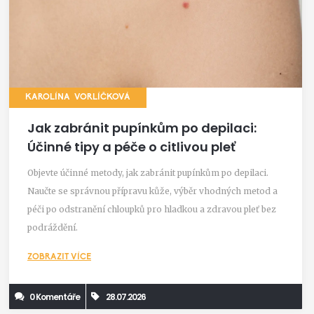
KAROLÍNA VORLÍČKOVÁ
Jak zabránit pupínkům po depilaci:
Účinné tipy a péče o citlivou pleť
Objevte účinné metody, jak zabránit pupínkům po depilaci.
Naučte se správnou přípravu kůže, výběr vhodných metod a
péči po odstranění chloupků pro hladkou a zdravou pleť bez
podráždění.
ZOBRAZIT VÍCE
0 Komentáře
28.07.2026