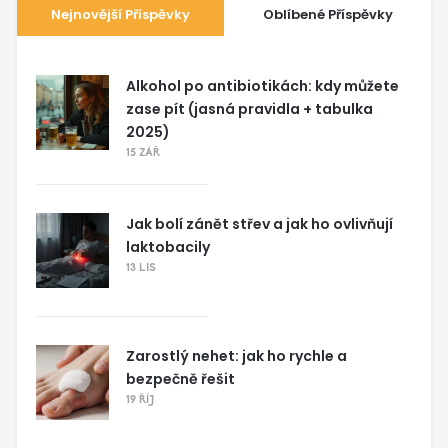
Nejnovější Příspěvky
Oblíbené Příspěvky
Alkohol po antibiotikách: kdy můžete
zase pít (jasná pravidla + tabulka
2025)
15 ZÁŘ
Jak bolí zánět střev a jak ho ovlivňují
laktobacily
13 LIS
Zarostlý nehet: jak ho rychle a
bezpečně řešit
19 ŘÍJ