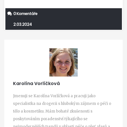
0 Komentáře
2.03.2024
Karolína Vorlíčková
Jmenuji se Karolína Vorlíčková a pracuji jako
specialistka na drogerii s hlubokým zájmem o péči o
tělo a kosmetiku. Mám bohaté zkušenosti s
poskytováním poradenství týkajícího se
nejmodernějších trendů v oblasti péče o pleť, vlasů a