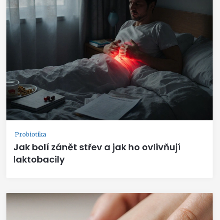
Probiotika
Jak bolí zánět střev a jak ho ovlivňují
laktobacily