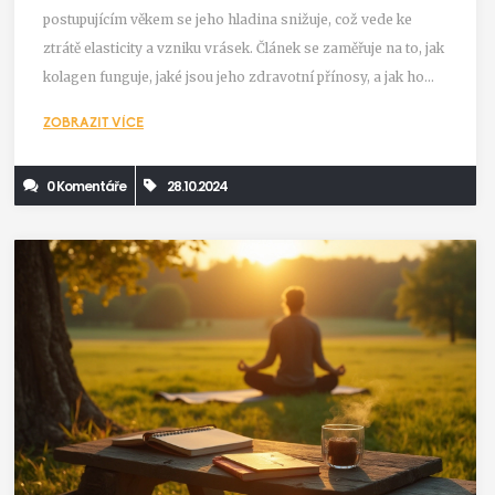
postupujícím věkem se jeho hladina snižuje, což vede ke
ztrátě elasticity a vzniku vrásek. Článek se zaměřuje na to, jak
kolagen funguje, jaké jsou jeho zdravotní přínosy, a jak ho
můžeme efektivně začlenit do naší péče o pleť. Součástí jsou
ZOBRAZIT VÍCE
také tipy na produkty a domácí recepty na zvýšení produkce
kolagenu.
0 Komentáře
28.10.2024