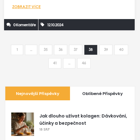
ZOBRAZIT VÍCE
0 Komentáře
12.10.2024
1
…
35
36
37
38
39
40
41
…
46
Nejnovější Příspěvky
Oblíbené Příspěvky
Jak dlouho užívat kolagen: Dávkování,
účinky a bezpečnost
18 SRP