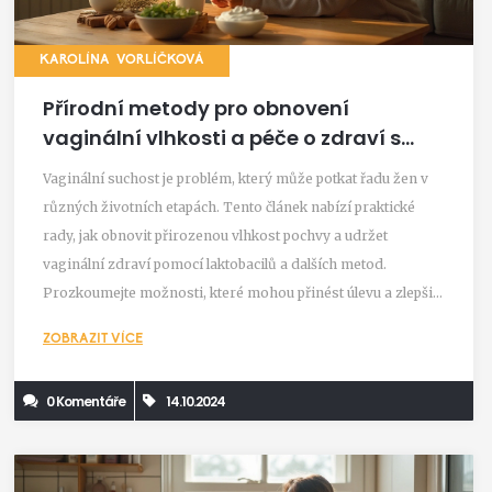
KAROLÍNA VORLÍČKOVÁ
Přírodní metody pro obnovení
vaginální vlhkosti a péče o zdraví s
laktobacily
Vaginální suchost je problém, který může potkat řadu žen v
různých životních etapách. Tento článek nabízí praktické
rady, jak obnovit přirozenou vlhkost pochvy a udržet
vaginální zdraví pomocí laktobacilů a dalších metod.
Prozkoumejte možnosti, které mohou přinést úlevu a zlepšit
intimní komfort. Dozvíte se o vlivu hormonálních změn,
ZOBRAZIT VÍCE
stravy a životního stylu na intimní pohodu. Objevte metody,
jak podpořit vyvážené prostředí v pochvě.
0 Komentáře
14.10.2024