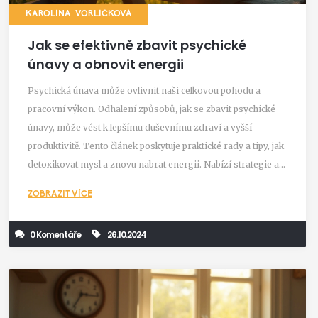
KAROLÍNA VORLÍČKOVÁ
Jak se efektivně zbavit psychické
únavy a obnovit energii
Psychická únava může ovlivnit naši celkovou pohodu a
pracovní výkon. Odhalení způsobů, jak se zbavit psychické
únavy, může vést k lepšímu duševnímu zdraví a vyšší
produktivitě. Tento článek poskytuje praktické rady a tipy, jak
detoxikovat mysl a znovu nabrat energii. Nabízí strategie a
techniky, které vám pomohou zlepšit vaše každodenní
ZOBRAZIT VÍCE
fungování a pocit životní spokojenosti.
0 Komentáře
26.10.2024