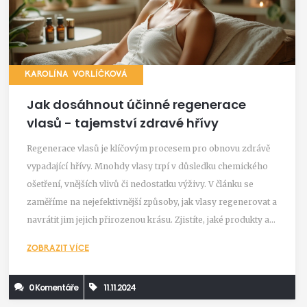
KAROLÍNA VORLÍČKOVÁ
Jak dosáhnout účinné regenerace
vlasů - tajemství zdravé hřívy
Regenerace vlasů je klíčovým procesem pro obnovu zdrávě
vypadající hřívy. Mnohdy vlasy trpí v důsledku chemického
ošetření, vnějších vlivů či nedostatku výživy. V článku se
zaměříme na nejefektivnější způsoby, jak vlasy regenerovat a
navrátit jim jejich přirozenou krásu. Zjistíte, jaké produkty a
procedury skutečně pomáhají a které domácí prostředky jsou
ZOBRAZIT VÍCE
účinné.
0 Komentáře
11.11.2024