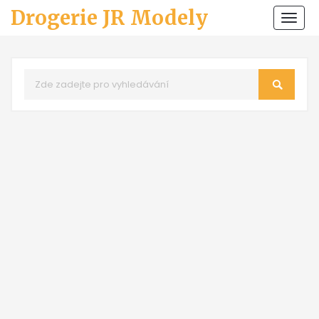
Drogerie JR Modely
Zobr
navi