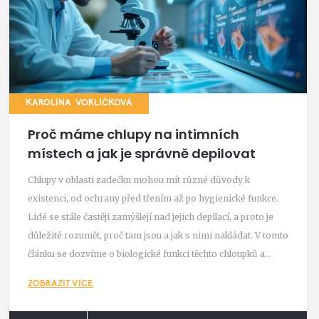
KAROLÍNA VORLÍČKOVÁ
Proč máme chlupy na intimních
místech a jak je správně depilovat
Chlupy v oblasti zadečku mohou mít různé důvody k
existenci, od ochrany před třením až po hygienické funkce.
Lidé se stále častěji zamýšlejí nad jejich depilací, a proto je
důležité rozumět, proč tam jsou a jak s nimi nakládat. V tomto
článku se dozvíme o biologické funkci těchto chloupků a
poskytneme několik tipů pro bezpečnou a efektivní depilaci,
ZOBRAZIT VÍCE
aniž by to vedlo k podráždění pokožky.