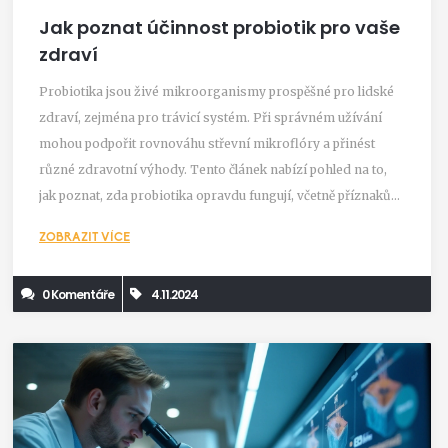
Jak poznat účinnost probiotik pro vaše
zdraví
Probiotika jsou živé mikroorganismy prospěšné pro lidské
zdraví, zejména pro trávicí systém. Při správném užívání
mohou podpořit rovnováhu střevní mikroflóry a přinést
různé zdravotní výhody. Tento článek nabízí pohled na to,
jak poznat, zda probiotika opravdu fungují, včetně příznaků
jejich účinnosti a tipů na správné užívání. Prozkoumáme
ZOBRAZIT VÍCE
různé způsoby, jak sledovat zlepšení a co je důležité mít na
paměti při výběru probiotik.
0 Komentáře
4.11.2024