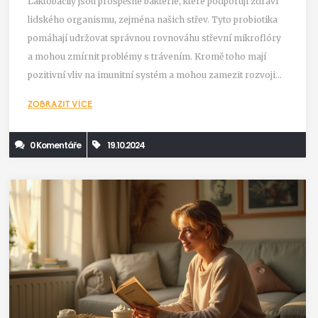
Laktobacily jsou prospěšné bakterie, které podporují zdraví
lidského organismu, zejména našich střev. Tyto probiotika
pomáhají udržovat správnou rovnováhu střevní mikroflóry
a mohou zmírnit problémy s trávením. Kromě toho mají
pozitivní vliv na imunitní systém a mohou zamezit rozvoji
některých chorob. Článek se zaměřuje na jejich důležitost,
ZOBRAZIT VÍCE
účinky a možnosti konzumace.
0 Komentáře
19.10.2024