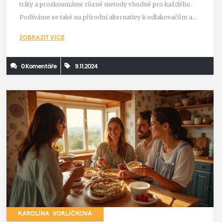
triky a prozkoumáme různé metody vhodné pro každého.
Podíváme se také na přírodní alternativy k odlakovačům a
jak pečovat o nehty po odstranění laku.
ZOBRAZIT VÍCE
0 Komentáře
9.11.2024
KAROLÍNA VORLÍČKOVÁ