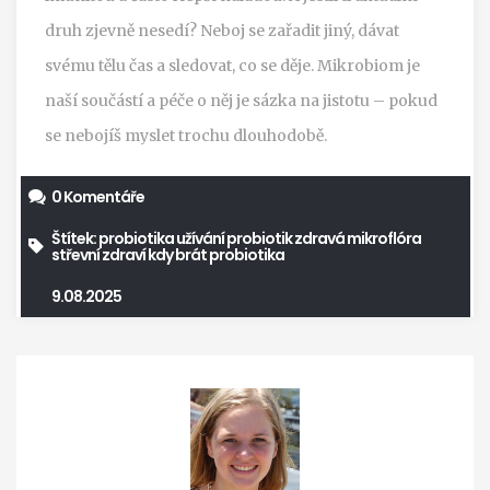
druh zjevně nesedí? Neboj se zařadit jiný, dávat
svému tělu čas a sledovat, co se děje. Mikrobiom je
naší součástí a péče o něj je sázka na jistotu – pokud
se nebojíš myslet trochu dlouhodobě.
0 Komentáře
Štítek:
probiotika
užívání probiotik
zdravá mikroflóra
střevní zdraví
kdy brát probiotika
9.08.2025