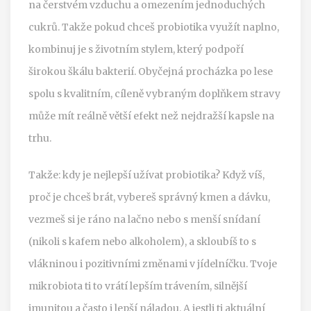
na čerstvém vzduchu a omezením jednoduchých
cukrů. Takže pokud chceš probiotika využít naplno,
kombinuj je s životním stylem, který podpoří
širokou škálu bakterií. Obyčejná procházka po lese
spolu s kvalitním, cíleně vybraným doplňkem stravy
může mít reálně větší efekt než nejdražší kapsle na
trhu.
Takže: kdy je nejlepší užívat probiotika? Když víš,
proč je chceš brát, vybereš správný kmen a dávku,
vezmeš si je ráno na lačno nebo s menší snídaní
(nikoli s kafem nebo alkoholem), a skloubíš to s
vlákninou i pozitivními změnami v jídelníčku. Tvoje
mikrobiota ti to vrátí lepším trávením, silnější
imunitou a často i lepší náladou. A jestli ti aktuální