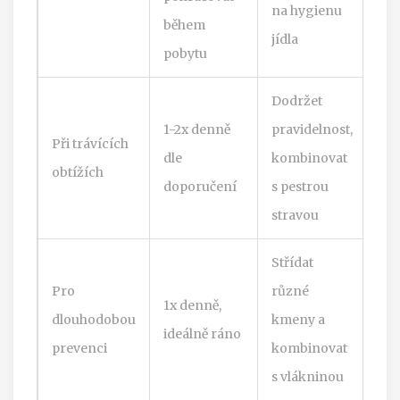
na hygienu
během
jídla
pobytu
Dodržet
1-2x denně
pravidelnost,
Při trávících
dle
kombinovat
obtížích
doporučení
s pestrou
stravou
Střídat
Pro
různé
1x denně,
dlouhodobou
kmeny a
ideálně ráno
prevenci
kombinovat
s vlákninou