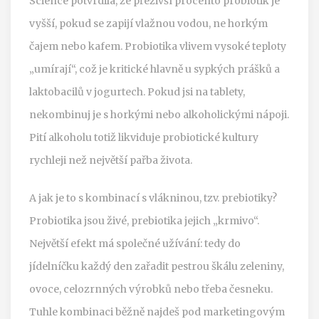
Science potvrdila, že přeživší procento probiotik je
vyšší, pokud se zapijí vlažnou vodou, ne horkým
čajem nebo kafem. Probiotika vlivem vysoké teploty
„umírají“, což je kritické hlavně u sypkých prášků a
laktobacilů v jogurtech. Pokud jsi na tablety,
nekombinuj je s horkými nebo alkoholickými nápoji.
Pití alkoholu totiž likviduje probiotické kultury
rychleji než největší pařba života.
A jak je to s kombinací s vlákninou, tzv. prebiotiky?
Probiotika jsou živé, prebiotika jejich „krmivo“.
Největší efekt má společné užívání: tedy do
jídelníčku každý den zařadit pestrou škálu zeleniny,
ovoce, celozrnných výrobků nebo třeba česneku.
Tuhle kombinaci běžně najdeš pod marketingovým