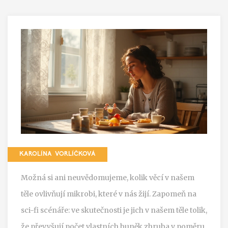
KAROLÍNA VORLÍČKOVÁ
Možná si ani neuvědomujeme, kolik věcí v našem
těle ovlivňují mikrobi, které v nás žijí. Zapomeň na
sci-fi scénáře: ve skutečnosti je jich v našem těle tolik,
že převyšují počet vlastních buněk zhruba v poměru