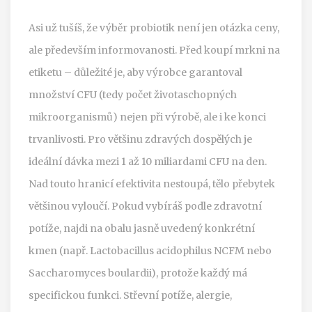
Asi už tušíš, že výběr probiotik není jen otázka ceny,
ale především informovanosti. Před koupí mrkni na
etiketu – důležité je, aby výrobce garantoval
množství CFU (tedy počet životaschopných
mikroorganismů) nejen při výrobě, ale i ke konci
trvanlivosti. Pro většinu zdravých dospělých je
ideální dávka mezi 1 až 10 miliardami CFU na den.
Nad touto hranicí efektivita nestoupá, tělo přebytek
většinou vyloučí. Pokud vybíráš podle zdravotní
potíže, najdi na obalu jasně uvedený konkrétní
kmen (např. Lactobacillus acidophilus NCFM nebo
Saccharomyces boulardii), protože každý má
specifickou funkci. Střevní potíže, alergie,