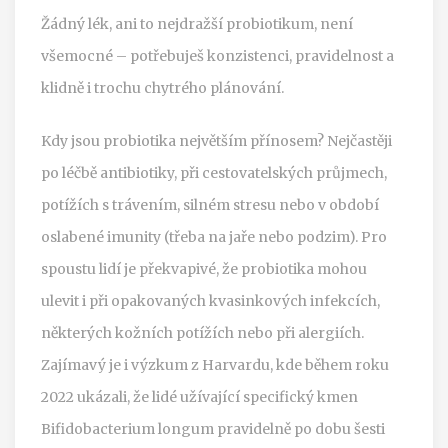
Žádný lék, ani to nejdražší probiotikum, není
všemocné – potřebuješ konzistenci, pravidelnost a
klidně i trochu chytrého plánování.
Kdy jsou probiotika největším přínosem? Nejčastěji
po léčbě antibiotiky, při cestovatelských průjmech,
potížích s trávením, silném stresu nebo v období
oslabené imunity (třeba na jaře nebo podzim). Pro
spoustu lidí je překvapivé, že probiotika mohou
ulevit i při opakovaných kvasinkových infekcích,
některých kožních potížích nebo při alergiích.
Zajímavý je i výzkum z Harvardu, kde během roku
2022 ukázali, že lidé užívající specifický kmen
Bifidobacterium longum pravidelně po dobu šesti