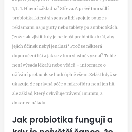
1,3 : 1. Hlavní základna? Střeva. A právě tam sídlí
probiotika, která si spousta lidí spojuje pouze s
reklamami na jogurty nebo tablety po antibiotikách.
Jenže jak zjistit, kdy je nejlepší probiotika brát, aby
jejich účinek nebyl jen iluzí? Proč se některá
doporučení liší a jak se v tom vlastně vyznat? Tohle
není výsada lékařů nebo vědců – informace o
užívání probiotik se hodí úplně všem. Zvlášť když se
ukazuje, že správná péče o mikroflóru není jen hit,
ale základ, který ovlivňuje trávení, imunitu, a
dokonce náladu.
Jak probiotika fungují a