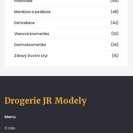
Probiotika
(49)
Manikúra a pedikúra
(48)
Detoxikace
(42)
Vlasová kosmetika
(32)
Dermokosmetika
(26)
Zdravý životní styl
(15)
Drogerie JR Modely
Menu
O nás