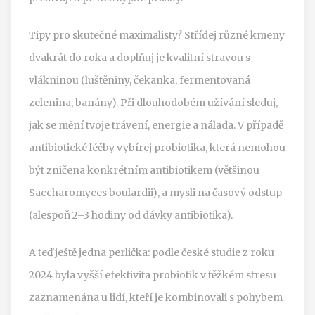
Tipy pro skutečné maximalisty? Střídej různé kmeny
dvakrát do roka a doplňuj je kvalitní stravou s
vlákninou (luštěniny, čekanka, fermentovaná
zelenina, banány). Při dlouhodobém užívání sleduj,
jak se mění tvoje trávení, energie a nálada. V případě
antibiotické léčby vybírej probiotika, která nemohou
být zničena konkrétním antibiotikem (většinou
Saccharomyces boulardii), a mysli na časový odstup
(alespoň 2–3 hodiny od dávky antibiotika).
A teď ještě jedna perlička: podle české studie z roku
2024 byla vyšší efektivita probiotik v těžkém stresu
zaznamenána u lidí, kteří je kombinovali s pohybem