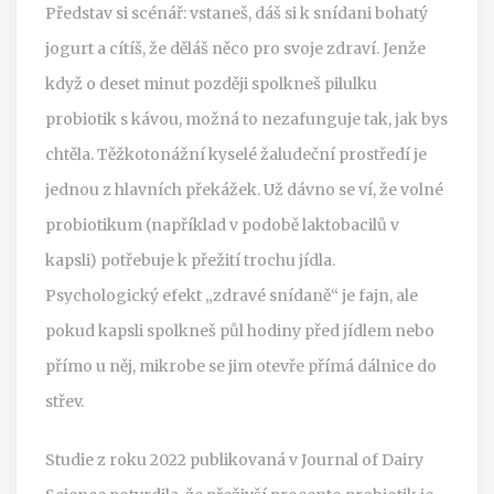
Představ si scénář: vstaneš, dáš si k snídani bohatý
jogurt a cítíš, že děláš něco pro svoje zdraví. Jenže
když o deset minut později spolkneš pilulku
probiotik s kávou, možná to nezafunguje tak, jak bys
chtěla. Těžkotonážní kyselé žaludeční prostředí je
jednou z hlavních překážek. Už dávno se ví, že volné
probiotikum (například v podobě laktobacilů v
kapsli) potřebuje k přežití trochu jídla.
Psychologický efekt „zdravé snídaně“ je fajn, ale
pokud kapsli spolkneš půl hodiny před jídlem nebo
přímo u něj, mikrobe se jim otevře přímá dálnice do
střev.
Studie z roku 2022 publikovaná v Journal of Dairy