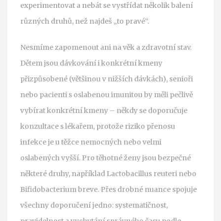
experimentovat a nebát se vystřídat několik balení
různých druhů, než najdeš „to pravé“.
Nesmíme zapomenout ani na věk a zdravotní stav.
Dětem jsou dávkování i konkrétní kmeny
přizpůsobené (většinou v nižších dávkách), senioři
nebo pacienti s oslabenou imunitou by měli pečlivě
vybírat konkrétní kmeny – někdy se doporučuje
konzultace s lékařem, protože riziko přenosu
infekce je u těžce nemocných nebo velmi
oslabených vyšší. Pro těhotné ženy jsou bezpečné
některé druhy, například Lactobacillus reuteri nebo
Bifidobacterium breve. Přes drobné nuance spojuje
všechny doporučení jedno: systematičnost,
pravidelnost a vychytání správného času podle