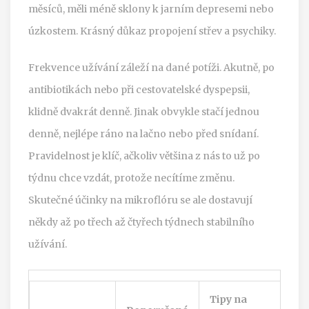
měsíců, měli méně sklony k jarním depresemi nebo
úzkostem. Krásný důkaz propojení střev a psychiky.
Frekvence užívání záleží na dané potíži. Akutně, po
antibiotikách nebo při cestovatelské dyspepsii,
klidně dvakrát denně. Jinak obvykle stačí jednou
denně, nejlépe ráno na lačno nebo před snídaní.
Pravidelnost je klíč, ačkoliv většina z nás to už po
týdnu chce vzdát, protože necítíme změnu.
Skutečné účinky na mikroflóru se ale dostavují
někdy až po třech až čtyřech týdnech stabilního
užívání.
Tipy na