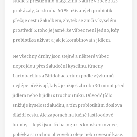
studie z prestižního magazínu Nature v roce 2023
prokázaly, že zhruba 60 % užívaných probiotik
přežije cestu žaludkem, zbytek se zničí v kyselém
prostředí. Z toho je jasné, že vůbec není jedno,
kdy
probiotika užívat
a jak je kombinovat s jídlem.
Ne všechny druhy jsou stejné a některé vůbec
neprojdou přes žaludeční kyselinu. Kmeny
Lactobacillus a Bifidobacterium podle výzkumů
nejlépe přežívají, když je užiješ zhruba 30 minut před
jídlem nebo k jídlu s trochou tuku. Důvod? Jídlo
snižuje kyselost žaludku, a tím probiotikům doslova
dláždí cestu. Ale zapomeň na tučné fastfoodové
bomby – lepší jsou třeba jogurt s kouskem ovoce,
polévka s trochou olivového oleje nebo ovesné kaše.