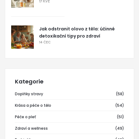
17 KVĚ
Jak odstranit olovo z těla: účinné
detoxikační tipy pro zdraví
14 ČEC
Kategorie
Doplňky stravy
(58)
Krása a péče o tělo
(54)
Péče o pleť
(51)
Zdraví a wellness
(49)