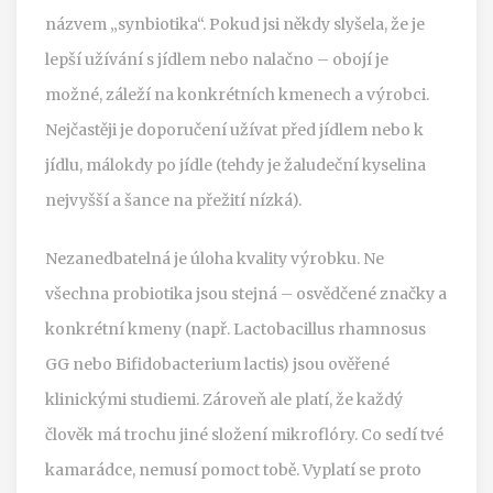
názvem „synbiotika“. Pokud jsi někdy slyšela, že je
lepší užívání s jídlem nebo nalačno – obojí je
možné, záleží na konkrétních kmenech a výrobci.
Nejčastěji je doporučení užívat před jídlem nebo k
jídlu, málokdy po jídle (tehdy je žaludeční kyselina
nejvyšší a šance na přežití nízká).
Nezanedbatelná je úloha kvality výrobku. Ne
všechna probiotika jsou stejná – osvědčené značky a
konkrétní kmeny (např. Lactobacillus rhamnosus
GG nebo Bifidobacterium lactis) jsou ověřené
klinickými studiemi. Zároveň ale platí, že každý
člověk má trochu jiné složení mikroflóry. Co sedí tvé
kamarádce, nemusí pomoct tobě. Vyplatí se proto