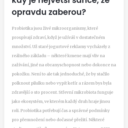
kdy je největší šance, že
opravdu zaberou?
Probiotika jsou živé mikroorganismy, které
prospívají zdraví, když je užíváš v dostatečném
množství. Už staré jogurtové reklamy vycházely z
reálného základu – některé kmene mají vliv na
zažívání, jiné na obranyschopnost nebo dokonce na
pokožku. Není to ale tak jednoduché, že by stačilo
polknout pilulku nebo vypít kefír a rázem bys byla
zdravější o sto procent. Střevní mikrobiota funguje
jako ekosystém, ve kterém každý druh hraje jinou
roli. Probiotika potřebují čas a správné podmínky
pro přemnožení nebo dočasné přežití. Některé