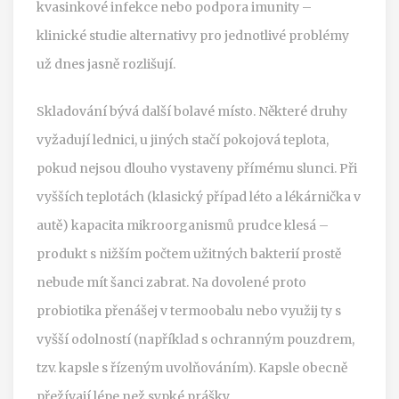
kvasinkové infekce nebo podpora imunity –
klinické studie alternativy pro jednotlivé problémy
už dnes jasně rozlišují.
Skladování bývá další bolavé místo. Některé druhy
vyžadují lednici, u jiných stačí pokojová teplota,
pokud nejsou dlouho vystaveny přímému slunci. Při
vyšších teplotách (klasický případ léto a lékárnička v
autě) kapacita mikroorganismů prudce klesá –
produkt s nižším počtem užitných bakterií prostě
nebude mít šanci zabrat. Na dovolené proto
probiotika přenášej v termoobalu nebo využij ty s
vyšší odolností (například s ochranným pouzdrem,
tzv. kapsle s řízeným uvolňováním). Kapsle obecně
přežívají lépe než sypké prášky.