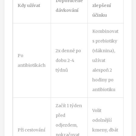
Doporučené
Kdy užívat
zlepšení
dávkování
účinku
Kombinovat
s prebiotiky
2x denně po
(vláknina),
Po
dobu 2-4
užívat
antibiotikách
týdnů
alespoň 2
hodiny po
antibiotiku
Začít 1 týden
Volit
před
odolnější
odjezdem,
Při cestování
kmeny, dbát
pokračovat