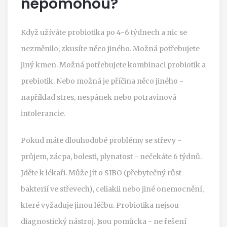
nepomohou?
Když užíváte probiotika po 4-6 týdnech a nic se
nezměnilo, zkusíte něco jiného. Možná potřebujete
jiný kmen. Možná potřebujete kombinaci probiotik a
prebiotik. Nebo možná je příčina něco jiného -
například stres, nespánek nebo potravinová
intolerancie.
Pokud máte dlouhodobé problémy se střevy -
průjem, zácpa, bolesti, plynatost - nečekáte 6 týdnů.
Jděte k lékaři. Může jít o SIBO (přebytečný růst
bakterií ve střevech), celiakii nebo jiné onemocnění,
které vyžaduje jinou léčbu. Probiotika nejsou
diagnostický nástroj. Jsou pomůcka - ne řešení