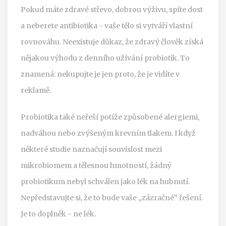
Pokud máte zdravé střevo, dobrou výživu, spíte dost
a neberete antibiotika - vaše tělo si vytváří vlastní
rovnováhu. Neexistuje důkaz, že zdravý člověk získá
nějakou výhodu z denního užívání probiotik. To
znamená: nekupujte je jen proto, že je vidíte v
reklamě.
Probiotika také neřeší potíže způsobené alergiemi,
nadváhou nebo zvýšeným krevním tlakem. I když
některé studie naznačují souvislost mezi
mikrobiomem a tělesnou hmotností, žádný
probiotikum nebyl schválen jako lék na hubnutí.
Nepředstavujte si, že to bude vaše „zázračné“ řešení.
Je to doplněk - ne lék.