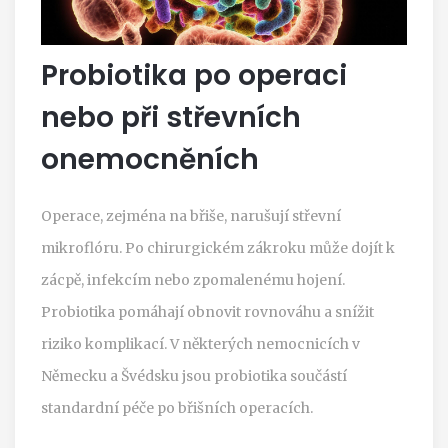
Probiotika po operaci
nebo při střevních
onemocněních
Operace, zejména na břiše, narušují střevní
mikroflóru. Po chirurgickém zákroku může dojít k
zácpě, infekcím nebo zpomalenému hojení.
Probiotika pomáhají obnovit rovnováhu a snížit
riziko komplikací. V některých nemocnicích v
Německu a Švédsku jsou probiotika součástí
standardní péče po břišních operacích.