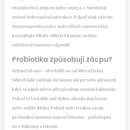
vitamínem D, zinkem nebo omega-3. Neexistují
známé nebezpečné interakce. Pokud však užíváte
imunosupresiva nebo máte vážné onemocnění,
konzultujte lékaře. Některé kmeny mohou
ovlivňovat imunitní odpověď.
Probiotika způsobují zácpu?
Výjimečně ano - obzvláště na začátku užívání.
Někteří lidé zažívají dočasnou zácpu nebo plynatost,
když se jejich střevo přizpůsobuje novým bakteriím.
Pokud to trvá déle než týden, zkusíte jiný kmen
nebo snížte dávku. Pokud máte trvalou zácpu,
probiotika samotná nejsou řešením - potřebujete
více vlákniny a tekutin.