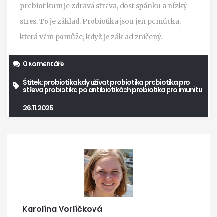
probiotikum je zdravá strava, dost spánku a nízký
stres. To je základ. Probiotika jsou jen pomůcka,
která vám pomůže, když je základ zničený.
0 Komentáře
Štítek:
probiotika
kdy užívat probiotika
probiotika pro
střeva
probiotika po antibiotikách
probiotika pro imunitu
26.11.2025
Karolína Vorlíčková