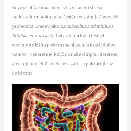
Když se blíží zima, nebo jste vystaveni stresu,
nedostatku spánku nebo častým cestám, je čas zvážit
probiotika. Kmeny jako
Lactobacillus acidophilus
a
Bifidobacterium lactis
byly v klinických testech
spojeny s nižším počtem nachlazení a kratší dobou
nemoci. Neberete je, když už máte chřipku. Berete je,
abyste ji neměli. Začněte už v září - a pokračujte až
do března.