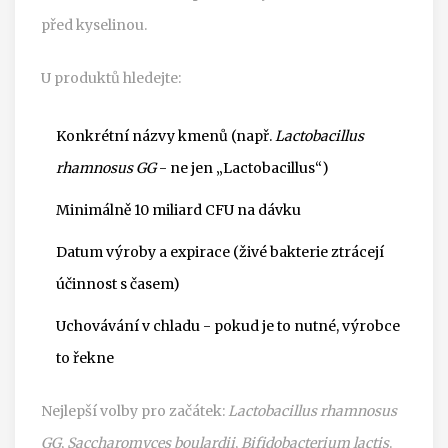
před kyselinou.
U produktů hledejte:
Konkrétní názvy kmenů (např.
Lactobacillus
rhamnosus GG
- ne jen „Lactobacillus“)
Minimálně 10 miliard CFU na dávku
Datum výroby a expirace (živé bakterie ztrácejí
účinnost s časem)
Uchovávání v chladu - pokud je to nutné, výrobce
to řekne
Nejlepší volby pro začátek:
Lactobacillus rhamnosus
GG
,
Saccharomyces boulardii
,
Bifidobacterium lactis
.