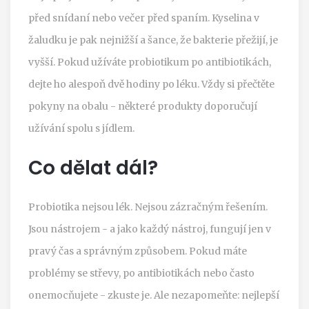
před snídaní nebo večer před spaním. Kyselina v
žaludku je pak nejnižší a šance, že bakterie přežijí, je
vyšší. Pokud užíváte probiotikum po antibiotikách,
dejte ho alespoň dvě hodiny po léku. Vždy si přečtěte
pokyny na obalu - některé produkty doporučují
užívání spolu s jídlem.
Co dělat dál?
Probiotika nejsou lék. Nejsou zázračným řešením.
Jsou nástrojem - a jako každý nástroj, fungují jen v
pravý čas a správným způsobem. Pokud máte
problémy se střevy, po antibiotikách nebo často
onemocňujete - zkuste je. Ale nezapomeňte: nejlepší