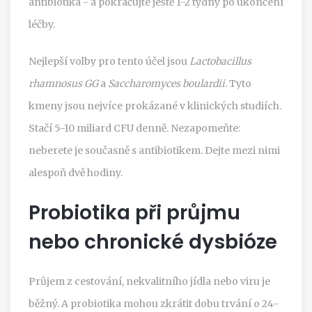
antibiotika - a pokračujte ještě 1-2 týdny po ukončení
léčby.
Nejlepší volby pro tento účel jsou
Lactobacillus
rhamnosus GG
a
Saccharomyces boulardii
. Tyto
kmeny jsou nejvíce prokázané v klinických studiích.
Stačí 5-10 miliard CFU denně. Nezapomeňte:
neberete je současně s antibiotikem. Dejte mezi nimi
alespoň dvě hodiny.
Probiotika při průjmu
nebo chronické dysbióze
Průjem z cestování, nekvalitního jídla nebo viru je
běžný. A probiotika mohou zkrátit dobu trvání o 24-