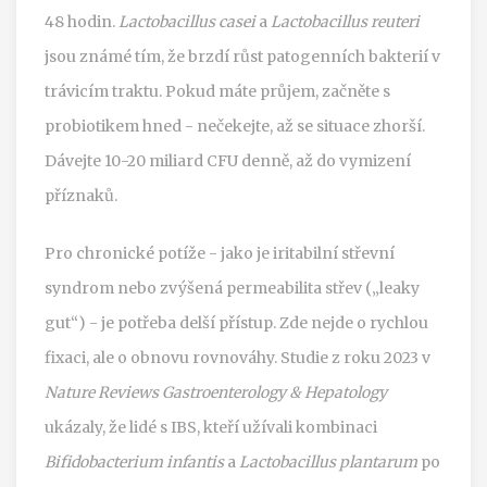
48 hodin.
Lactobacillus casei
a
Lactobacillus reuteri
jsou známé tím, že brzdí růst patogenních bakterií v
trávicím traktu. Pokud máte průjem, začněte s
probiotikem hned - nečekejte, až se situace zhorší.
Dávejte 10-20 miliard CFU denně, až do vymizení
příznaků.
Pro chronické potíže - jako je iritabilní střevní
syndrom nebo zvýšená permeabilita střev („leaky
gut“) - je potřeba delší přístup. Zde nejde o rychlou
fixaci, ale o obnovu rovnováhy. Studie z roku 2023 v
Nature Reviews Gastroenterology & Hepatology
ukázaly, že lidé s IBS, kteří užívali kombinaci
Bifidobacterium infantis
a
Lactobacillus plantarum
po