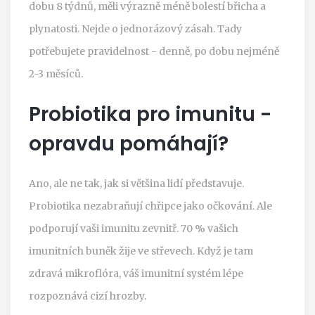
dobu 8 týdnů, měli výrazně méně bolestí břicha a
plynatosti. Nejde o jednorázový zásah. Tady
potřebujete pravidelnost - denně, po dobu nejméně
2-3 měsíců.
Probiotika pro imunitu -
opravdu pomáhají?
Ano, ale ne tak, jak si většina lidí představuje.
Probiotika nezabraňují chřipce jako očkování. Ale
podporují vaši imunitu zevnitř. 70 % vašich
imunitních buněk žije ve střevech. Když je tam
zdravá mikroflóra, váš imunitní systém lépe
rozpoznává cizí hrozby.