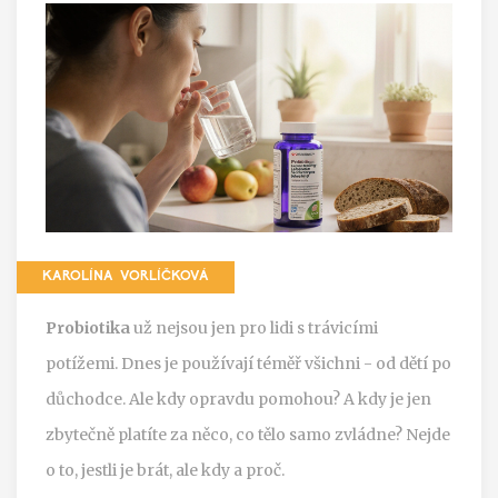
KAROLÍNA VORLÍČKOVÁ
Probiotika
už nejsou jen pro lidi s trávicími
potížemi. Dnes je používají téměř všichni - od dětí po
důchodce. Ale kdy opravdu pomohou? A kdy je jen
zbytečně platíte za něco, co tělo samo zvládne? Nejde
o to, jestli je brát, ale kdy a proč.