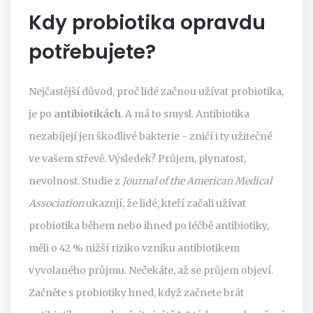
Kdy probiotika opravdu
potřebujete?
Nejčastější důvod, proč lidé začnou užívat probiotika,
je po
antibiotikách
. A má to smysl. Antibiotika
nezabíjejí jen škodlivé bakterie - zničí i ty užitečné
ve vašem střevě. Výsledek? Průjem, plynatost,
nevolnost. Studie z
Journal of the American Medical
Association
ukazují, že lidé, kteří začali užívat
probiotika během nebo ihned po léčbě antibiotiky,
měli o 42 % nižší riziko vzniku antibiotikem
vyvolaného průjmu. Nečekáte, až se průjem objeví.
Začněte s probiotiky hned, když začnete brát