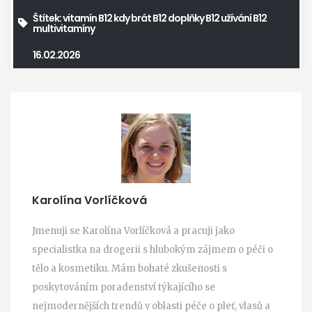
Štítek:
vitamín B12
kdy brát B12
doplňky B12
užívání B12
multivitamíny
16.02.2026
Karolína Vorlíčková
Jmenuji se Karolína Vorlíčková a pracuji jako
specialistka na drogerii s hlubokým zájmem o péči o
tělo a kosmetiku. Mám bohaté zkušenosti s
poskytováním poradenství týkajícího se
nejmodernějších trendů v oblasti péče o pleť, vlasů a