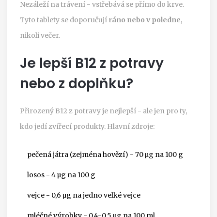
Nezáleží na trávení - vstřebává se přímo do krve.
Tyto tablety se doporučují
ráno nebo v poledne
,
nikoli večer.
Je lepší B12 z potravy
nebo z doplňku?
Přirozený B12 z potravy je nejlepší - ale jen pro ty,
kdo jedí zvířecí produkty. Hlavní zdroje:
pečená játra (zejména hovězí) - 70 µg na 100 g
losos - 4 µg na 100 g
vejce - 0,6 µg na jedno velké vejce
mléčné výrobky - 0,4-0,5 µg na 100 ml