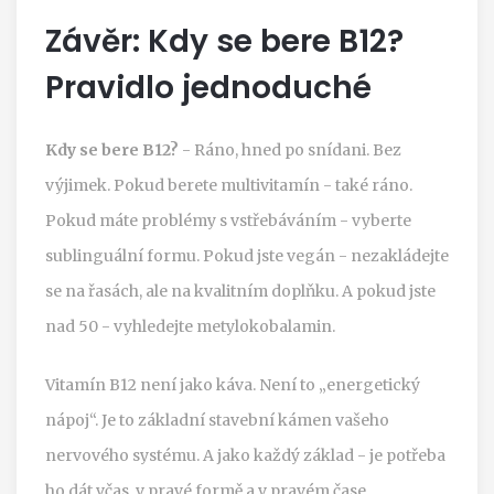
Závěr: Kdy se bere B12?
Pravidlo jednoduché
Kdy se bere B12?
- Ráno, hned po snídani. Bez
výjimek. Pokud berete multivitamín - také ráno.
Pokud máte problémy s vstřebáváním - vyberte
sublinguální formu. Pokud jste vegán - nezakládejte
se na řasách, ale na kvalitním doplňku. A pokud jste
nad 50 - vyhledejte metylokobalamin.
Vitamín B12 není jako káva. Není to „energetický
nápoj“. Je to základní stavební kámen vašeho
nervového systému. A jako každý základ - je potřeba
ho dát včas, v pravé formě a v pravém čase.