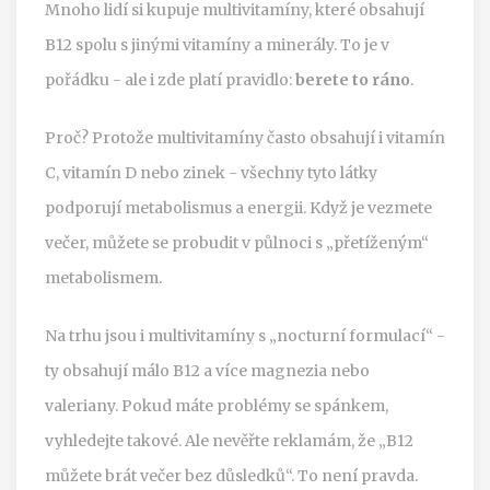
Mnoho lidí si kupuje multivitamíny, které obsahují
B12 spolu s jinými vitamíny a minerály. To je v
pořádku - ale i zde platí pravidlo:
berete to ráno
.
Proč? Protože multivitamíny často obsahují i vitamín
C, vitamín D nebo zinek - všechny tyto látky
podporují metabolismus a energii. Když je vezmete
večer, můžete se probudit v půlnoci s „přetíženým“
metabolismem.
Na trhu jsou i multivitamíny s „nocturní formulací“ -
ty obsahují málo B12 a více magnezia nebo
valeriany. Pokud máte problémy se spánkem,
vyhledejte takové. Ale nevěřte reklamám, že „B12
můžete brát večer bez důsledků“. To není pravda.