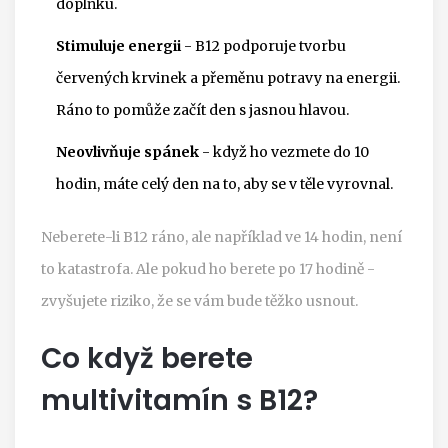
doplňku.
Stimuluje energii
- B12 podporuje tvorbu
červených krvinek a přeměnu potravy na energii.
Ráno to pomůže začít den s jasnou hlavou.
Neovlivňuje spánek
- když ho vezmete do 10
hodin, máte celý den na to, aby se v těle vyrovnal.
Neberete-li B12 ráno, ale například ve 14 hodin, není
to katastrofa. Ale pokud ho berete po 17 hodině -
zvyšujete riziko, že se vám bude těžko usnout.
Co když berete
multivitamín s B12?