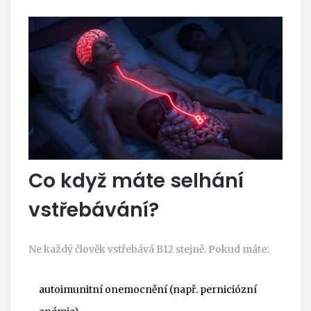
Co když máte selhání
vstřebávání?
Ne každý člověk vstřebává B12 stejně. Pokud máte:
autoimunitní onemocnění (např. perniciózní