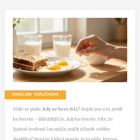
KAROLÍNA VORLÍČKOVÁ
Stále se ptáte,
kdy se bere B12
? Nejde jen o to, jestli
ho berete - důležitější je,
kdy
ho berete. Víte, že
špatně zvolený čas může zničit účinek celého
doplňku? Není to žádná magie. Je to věda, kterou