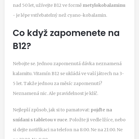
nad 50 let, užívejte B12 ve formě
metylokobalaminu
- je lépe vstřebatelný než cyano-kobalamin.
Co když zapomenete na
B12?
Nebojte se. Jednou zapomenutá dávka neznamená
kalamitu. Vitamín B12 se ukládá ve vaší játrech na 3-
5 let. Takže jednou za měsíc zapomenutí?
Neznamená nic. Ale pravidelnost je klíč.
Nejlepší způsob, jak si to pamatovat:
pojďte na
snídani s tabletou v ruce
. Položte ji vedle lžíce, nebo
si dejte notifikaci na telefon na 8:00. Ne na 21:00. Ne