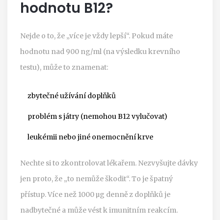
hodnotu B12?
Nejde o to, že „více je vždy lepší“. Pokud máte
hodnotu nad 900 ng/ml (na výsledku krevního
testu), může to znamenat:
zbytečné užívání doplňků
problém s játry (nemohou B12 vylučovat)
leukémii nebo jiné onemocnění krve
Nechte si to zkontrolovat lékařem. Nezvyšujte dávky
jen proto, že „to nemůže škodit“. To je špatný
přístup. Více než 1000 µg denně z doplňků je
nadbytečné a může vést k imunitním reakcím.