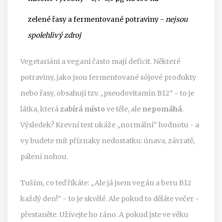
zelené řasy a fermentované potraviny -
nejsou
spolehlivý zdroj
Vegetariáni a vegani často mají deficit. Některé
potraviny, jako jsou fermentované sójové produkty
nebo řasy, obsahují tzv. „pseudovitamín B12“ - to je
látka, která
zabírá místo
ve těle, ale
nepomáhá
.
Výsledek? Krevní test ukáže „normální“ hodnotu - a
vy budete mít příznaky nedostatku: únava, závratě,
pálení nohou.
Tuším, co teď říkáte: „Ale já jsem vegán a beru B12
každý den!“ - to je skvělé. Ale pokud to děláte večer -
přestaněte. Užívejte ho ráno. A pokud jste ve věku