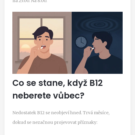
na 23:00. Na 8:00.
Co se stane, když B12
neberete vůbec?
Nedostatek B12 se neobjeví hned. Trvá měsíce,
dokud se nezačnou projevovat příznaky: