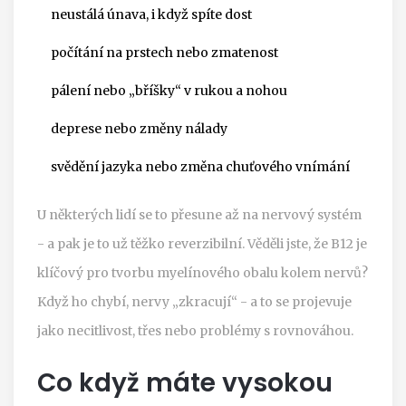
neustálá únava, i když spíte dost
počítání na prstech nebo zmatenost
pálení nebo „bříšky“ v rukou a nohou
deprese nebo změny nálady
svědění jazyka nebo změna chuťového vnímání
U některých lidí se to přesune až na nervový systém
- a pak je to už těžko reverzibilní. Věděli jste, že B12 je
klíčový pro tvorbu myelínového obalu kolem nervů?
Když ho chybí, nervy „zkracují“ - a to se projevuje
jako necitlivost, třes nebo problémy s rovnováhou.
Co když máte vysokou