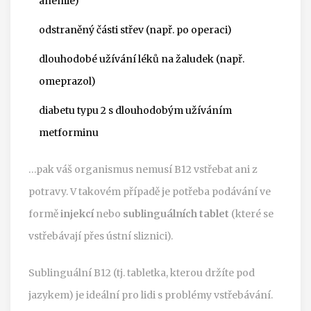
anémie)
odstraněný části střev (např. po operaci)
dlouhodobé užívání léků na žaludek (např.
omeprazol)
diabetu typu 2 s dlouhodobým užíváním
metforminu
…pak váš organismus nemusí B12 vstřebat ani z
potravy. V takovém případě je potřeba podávání ve
formě
injekcí
nebo
sublinguálních tablet
(které se
vstřebávají přes ústní sliznici).
Sublinguální B12 (tj. tabletka, kterou držíte pod
jazykem) je ideální pro lidi s problémy vstřebávání.