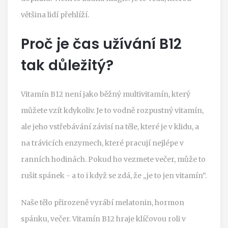
většina lidí přehlíží.
Proč je čas užívání B12
tak důležitý?
Vitamín B12 není jako běžný multivitamín, který
můžete vzít kdykoliv. Je to vodně rozpustný vitamín,
ale jeho vstřebávání závisí na těle, které je v klidu, a
na trávicích enzymech, které pracují nejlépe v
ranních hodinách. Pokud ho vezmete večer, může to
rušit spánek - a to i když se zdá, že „je to jen vitamín“.
Naše tělo přirozeně vyrábí melatonin, hormon
spánku, večer. Vitamín B12 hraje klíčovou roli v