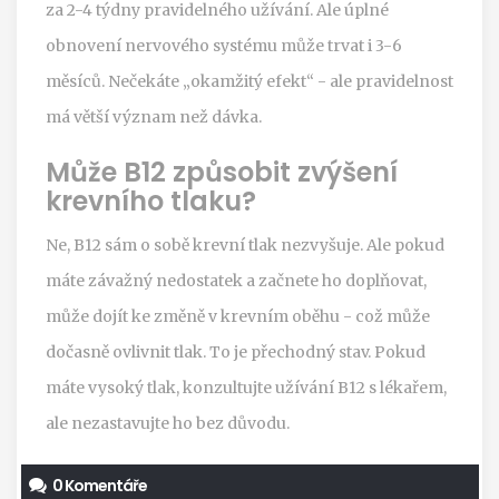
za 2-4 týdny pravidelného užívání. Ale úplné
obnovení nervového systému může trvat i 3-6
měsíců. Nečekáte „okamžitý efekt“ - ale pravidelnost
má větší význam než dávka.
Může B12 způsobit zvýšení
krevního tlaku?
Ne, B12 sám o sobě krevní tlak nezvyšuje. Ale pokud
máte závažný nedostatek a začnete ho doplňovat,
může dojít ke změně v krevním oběhu - což může
dočasně ovlivnit tlak. To je přechodný stav. Pokud
máte vysoký tlak, konzultujte užívání B12 s lékařem,
ale nezastavujte ho bez důvodu.
0 Komentáře