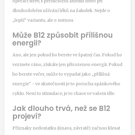
operaci střev, s perniciózní anémií nebo při
dlouhodobém užívání léků na žaludek. Nejde o
„lepší“ variantu, ale o nutnou.
Může B12 způsobit přílišnou
energii?
Ano, ale jen pokud ho berete ve špatný čas. Pokud ho
vezmete ráno, získáte jen přirozenou energii. Pokud
ho berete večer, může to vypadat jako „přílišná
energie“ - ve skutečnosti je to porucha spánkového
cyklu. Není to stimulace, je to chaos ve vašem těle.
Jak dlouho trvá, než se B12
projeví?
Příznaky nedostatku (únava, závratě) začnou klesat