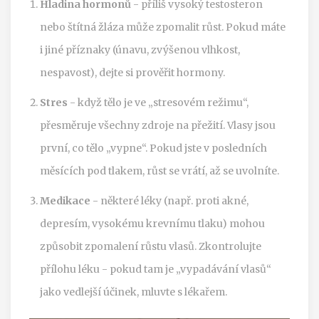
Hladina hormonů
- příliš vysoký testosteron
nebo štítná žláza může zpomalit růst. Pokud máte
i jiné příznaky (únavu, zvýšenou vlhkost,
nespavost), dejte si prověřit hormony.
Stres
- když tělo je ve „stresovém režimu“,
přesměruje všechny zdroje na přežití. Vlasy jsou
první, co tělo „vypne“. Pokud jste v posledních
měsících pod tlakem, růst se vrátí, až se uvolníte.
Medikace
- některé léky (např. proti akné,
depresím, vysokému krevnímu tlaku) mohou
způsobit zpomalení růstu vlasů. Zkontrolujte
přílohu léku - pokud tam je „vypadávání vlasů“
jako vedlejší účinek, mluvte s lékařem.