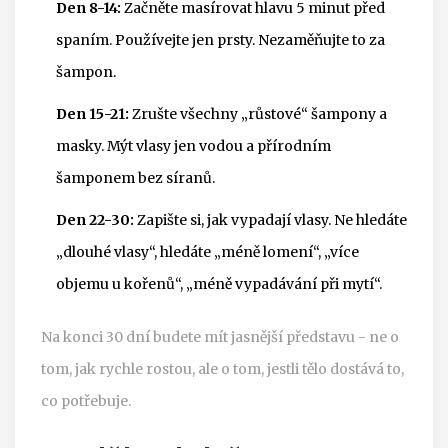
Den 8-14:
Začněte masírovat hlavu 5 minut před
spaním. Používejte jen prsty. Nezaměňujte to za
šampon.
Den 15-21:
Zrušte všechny „růstové“ šampony a
masky. Mýt vlasy jen vodou a přírodním
šamponem bez síranů.
Den 22-30:
Zapište si, jak vypadají vlasy. Ne hledáte
„dlouhé vlasy“, hledáte „méně lomení“, „více
objemu u kořenů“, „méně vypadávání při mytí“.
Na konci 30 dní budete mít jasnější představu - ne o
tom, jak rychle rostou, ale o tom, jestli tělo dostává to,
co potřebuje.