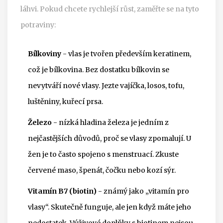
láhvi. Pokud chcete rychlejší růst, zaměřte se na tyto
potraviny:
Bílkoviny
- vlas je tvořen především keratinem,
což je bílkovina. Bez dostatku bílkovin se
nevytváří nové vlasy. Jezte vajíčka, losos, tofu,
luštěniny, kuřecí prsa.
Železo
- nízká hladina železa je jedním z
nejčastějších důvodů, proč se vlasy zpomalují. U
žen je to často spojeno s menstruací. Zkuste
červené maso, špenát, čočku nebo kozí sýr.
Vitamín B7 (biotin)
- známý jako „vitamín pro
vlasy“. Skutečně funguje, ale jen když máte jeho
nedostatek. Výživové doplňky s biotinem nejsou