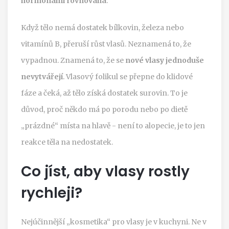
hormonální rovnováha
.
Když tělo nemá dostatek bílkovin, železa nebo
vitamínů B, přeruší růst vlasů. Neznamená to, že
vypadnou. Znamená to, že se
nové vlasy jednoduše
nevytvářejí
. Vlasový folikul se přepne do klidové
fáze a čeká, až tělo získá dostatek surovin. To je
důvod, proč někdo má po porodu nebo po dietě
„prázdné“ místa na hlavě - není to alopecie, je to jen
reakce těla na nedostatek.
Co jíst, aby vlasy rostly
rychleji?
Nejúčinnější „kosmetika“ pro vlasy je v kuchyni. Ne v