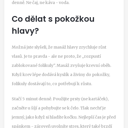
denně. Ne čaj, ne káva - voda.
Co dělat s pokožkou
hlavy?
Možná jste slyšeli, že masáž hlavy zrychluje růst
vlasů. Je to pravda - ale ne proto, že „rozpustí
zablokované folikuly“. Masáž zvyšuje krevní oběh.
Když krev lépe dodává kyslík a živiny do pokožky,
folikuly dostávají to, co potřebují k růstu.
Stačí 5 minut denně. Použijte prsty (ne kartáček),
začněte u šíjí a pohybujte se k čelo. Tlak nechť je
jemný, jako když si hladíte kočku. Nejlepší čas je před
spánkem - zároveň uvolníte stres, který také brzdí