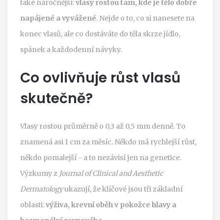
také náročnější:
vlasy rostou tam, kde je tělo dobře
napájené a vyvážené
. Nejde o to, co si nanesete na
konec vlasů, ale co dostáváte do těla skrze jídlo,
spánek a každodenní návyky.
Co ovlivňuje růst vlasů
skutečně?
Vlasy rostou průměrně o 0,3 až 0,5 mm denně. To
znamená asi 1 cm za měsíc. Někdo má rychlejší růst,
někdo pomalejší - a to nezávisí jen na genetice.
Výzkumy z
Journal of Clinical and Aesthetic
Dermatology
ukazují, že klíčové jsou tři základní
oblasti:
výživa, krevní oběh v pokožce hlavy a