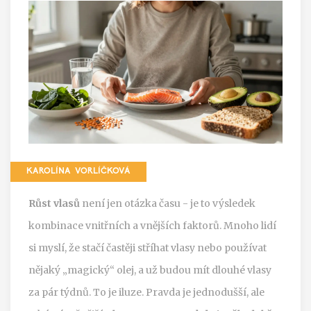
KAROLÍNA VORLÍČKOVÁ
Růst vlasů
není jen otázka času - je to výsledek
kombinace vnitřních a vnějších faktorů. Mnoho lidí
si myslí, že stačí častěji stříhat vlasy nebo používat
nějaký „magický“ olej, a už budou mít dlouhé vlasy
za pár týdnů. To je iluze. Pravda je jednodušší, ale