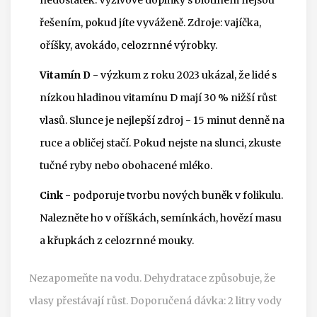
řešením, pokud jíte vyváženě. Zdroje: vajíčka,
oříšky, avokádo, celozrnné výrobky.
Vitamín D
- výzkum z roku 2023 ukázal, že lidé s
nízkou hladinou vitamínu D mají 30 % nižší růst
vlasů. Slunce je nejlepší zdroj - 15 minut denně na
ruce a obličej stačí. Pokud nejste na slunci, zkuste
tučné ryby nebo obohacené mléko.
Cink
- podporuje tvorbu nových buněk v folikulu.
Nalezněte ho v oříškách, semínkách, hovězí masu
a křupkách z celozrnné mouky.
Nezapomeňte na vodu. Dehydratace způsobuje, že
vlasy přestávají růst. Doporučená dávka: 2 litry vody