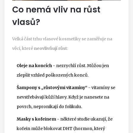
Co nemá vliv na růst
vlasů?
Velká část trhu vlasové kosmetiky se zaměřuje na
věci, které
neovlivňují růst
:
Oleje na koncích
- nezrychlí růst. Můžou jen
zlepšit vzhled poškozených konců.
Šampony s „růstovými vitamíny“
- vitamíny se
nevstřebávají kůží hlavy. Když je nanesete na
povrch, nepronikají do folikulu.
Masky s kofeinem
- některé studie ukazují, že
kofein může blokovat DHT (hormon, který