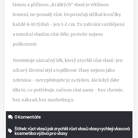
lámou a příčinou „krátkých“ vlasů je většinou
lomení, ne pomalý růst. Doporučuji stříhat končíky
každé 8-10 týdnů - jen 1-2 cm. To zabrání rozštěpení
a umožní vlasům růst déle, protože nejsou
poškozené.
Neexistuje zázračný lék, který zrychlí růst vlasů. Jen
zdravý životní styl a trpělivost. Vlasy nejsou jako
zelenina - nevypěstujete je za týden. Ale když dáte
tělu to, co potřebuje, začnou růst samy - bez chemie,
bez náhrad, bez marketingu.
0 Komentáře
Štítek:
růst vlasů
jak zrychlit růst vlasů
vlasy rychleji
vlasová
kosmetika
výživa pro vlasy