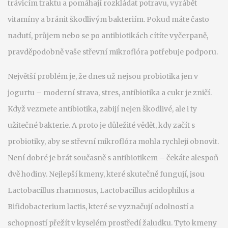
trávicím traktu a pomáhají rozkládat potravu, vyrábět
vitamíny a bránit škodlivým bakteriím.
Pokud máte často
nadutí, průjem nebo se po antibiotikách cítíte vyčerpaně,
pravděpodobně vaše střevní mikroflóra potřebuje podporu.
Největší problém je, že dnes už nejsou probiotika jen v
jogurtu – moderní strava, stres, antibiotika a cukr je zničí.
Když vezmete antibiotika, zabijí nejen škodlivé, ale i ty
užitečné bakterie. A proto je důležité vědět,
kdy začít s
probiotiky
,
aby se střevní mikroflóra mohla rychleji obnovit
.
Není dobré je brát současně s antibiotikem – čekáte alespoň
dvě hodiny. Nejlepší kmeny, které skutečně fungují, jsou
Lactobacillus rhamnosus
,
Lactobacillus acidophilus
a
Bifidobacterium lactis
,
které se vyznačují odolností a
schopností přežít v kyselém prostředí žaludku
. Tyto kmeny