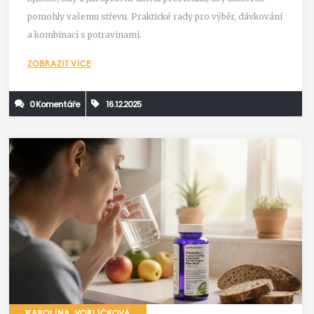
pomohly vašemu střevu. Praktické rady pro výběr, dávkování
a kombinaci s potravinami.
ZOBRAZIT VÍCE
0 Komentáře
16.12.2025
KAROLÍNA VORLÍČKOVÁ