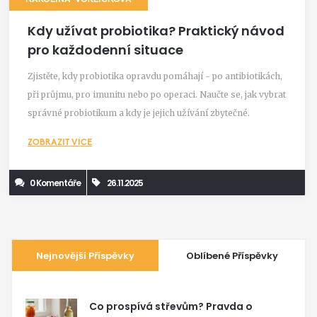
Kdy užívat probiotika? Praktický návod
pro každodenní situace
Zjistěte, kdy probiotika opravdu pomáhají - po antibiotikách,
při průjmu, pro imunitu nebo po operaci. Naučte se, jak vybrat
správné probiotikum a kdy je jejich užívání zbytečné.
ZOBRAZIT VÍCE
0 Komentáře
26.11.2025
Nejnovější Příspěvky
Oblíbené Příspěvky
Co prospívá střevům? Pravda o