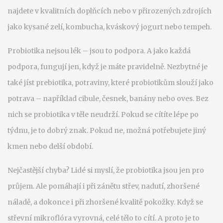
najdete v kvalitních doplňcích nebo v přirozených zdrojích
jako kysané zelí, kombucha, kváskový jogurt nebo tempeh.
Probiotika nejsou lék – jsou to podpora. A jako každá
podpora, fungují jen, když je máte pravidelně. Nezbytné je
také jíst
prebiotika
,
potraviny, které probiotikům slouží jako
potrava – například cibule, česnek, banány nebo oves
. Bez
nich se probiotika v těle neudrží. Pokud se cítíte lépe po
týdnu, je to dobrý znak. Pokud ne, možná potřebujete jiný
kmen nebo delší období.
Nejčastější chyba? Lidé si myslí, že probiotika jsou jen pro
průjem. Ale pomáhají i při zánětu střev, nadutí, zhoršené
náladě, a dokonce i při zhoršené kvalitě pokožky. Když se
střevní mikroflóra vyrovná, celé tělo to cítí. A proto je to