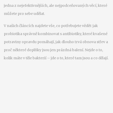
jedna z nejefektivnějších, ale nejpodceňovaných věcí, které
můžete pro sebe udělat.
V našich článcích najdete vše, co potřebujete vědět: jak
probiotika správně kombinovat s antibiotiky, které kvašené
potraviny opravdu pomáhají, jak dlouho trvá obnova střev a
proč některé doplňky jsou jen prázdná balení. Nejde o to,
kolik máte v těle bakterií – jde o to, které tam jsou a co dělají.