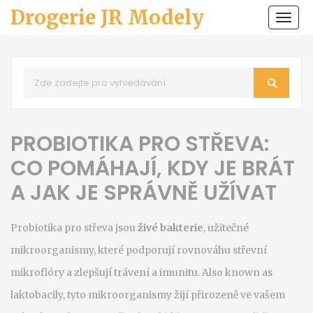
Drogerie JR Modely
Zobr
navi
PROBIOTIKA PRO STŘEVA:
CO POMÁHAJÍ, KDY JE BRÁT
A JAK JE SPRÁVNĚ UŽÍVAT
Probiotika pro střeva jsou
živé bakterie
,
užitečné
mikroorganismy, které podporují rovnováhu střevní
mikroflóry a zlepšují trávení a imunitu
. Also known as
laktobacily
, tyto mikroorganismy žijí přirozeně ve vašem