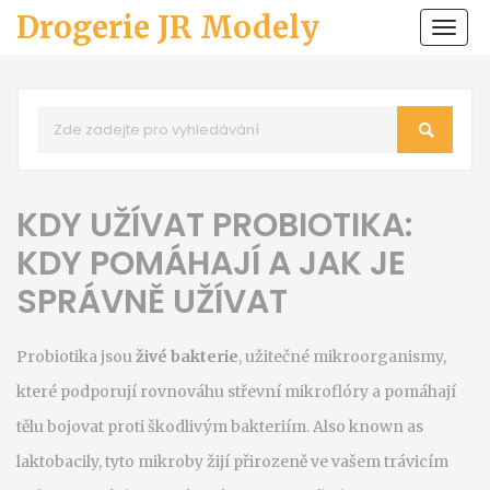
Drogerie JR Modely
Zobr
navi
KDY UŽÍVAT PROBIOTIKA:
KDY POMÁHAJÍ A JAK JE
SPRÁVNĚ UŽÍVAT
Probiotika jsou
živé bakterie
,
užitečné mikroorganismy,
které podporují rovnováhu střevní mikroflóry a pomáhají
tělu bojovat proti škodlivým bakteriím
. Also known as
laktobacily
, tyto mikroby žijí přirozeně ve vašem trávicím