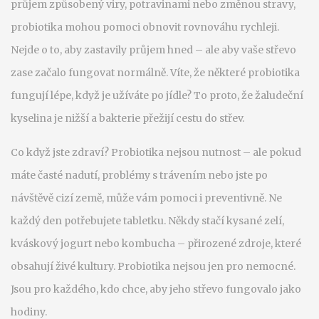
průjem způsobený viry, potravinami nebo změnou stravy
,
probiotika mohou pomoci obnovit rovnováhu rychleji.
Nejde o to, aby zastavily průjem hned – ale aby vaše střevo
zase začalo fungovat normálně. Víte, že některé probiotika
fungují lépe, když je užíváte po jídle? To proto, že žaludeční
kyselina je nižší a bakterie přežijí cestu do střev.
Co když jste zdraví? Probiotika nejsou nutnost – ale pokud
máte časté nadutí, problémy s trávením nebo jste po
návštěvě cizí země, může vám pomoci i preventivně. Ne
každý den potřebujete tabletku. Někdy stačí kysané zelí,
kváskový jogurt nebo kombucha – přirozené zdroje, které
obsahují živé kultury. Probiotika nejsou jen pro nemocné.
Jsou pro každého, kdo chce, aby jeho střevo fungovalo jako
hodiny.