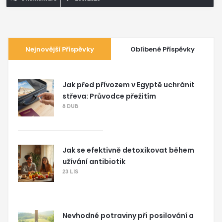
Nejnovější Příspěvky
Oblíbené Příspěvky
Jak před přívozem v Egyptě uchránit
střeva: Průvodce přežitím
8 DUB
Jak se efektivně detoxikovat během
užívání antibiotik
23 LIS
Nevhodné potraviny při posilování a