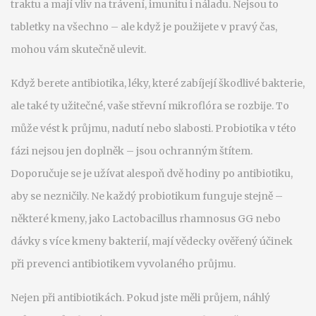
traktu a mají vliv na trávení, imunitu i náladu.
Nejsou to
tabletky na všechno – ale když je použijete v pravý čas,
mohou vám skutečně ulevit.
Když berete
antibiotika
,
léky, které zabíjejí škodlivé bakterie,
ale také ty užitečné
, vaše střevní mikroflóra se rozbije. To
může vést k průjmu, nadutí nebo slabosti. Probiotika v této
fázi nejsou jen doplněk – jsou ochranným štítem.
Doporučuje se je užívat alespoň dvě hodiny po antibiotiku,
aby se nezničily. Ne každý probiotikum funguje stejně –
některé kmeny, jako
Lactobacillus rhamnosus GG
nebo
dávky s více kmeny bakterií
, mají vědecky ověřený účinek
při prevenci antibiotikem vyvolaného průjmu.
Nejen při antibiotikách. Pokud jste měli
průjem
,
náhlý