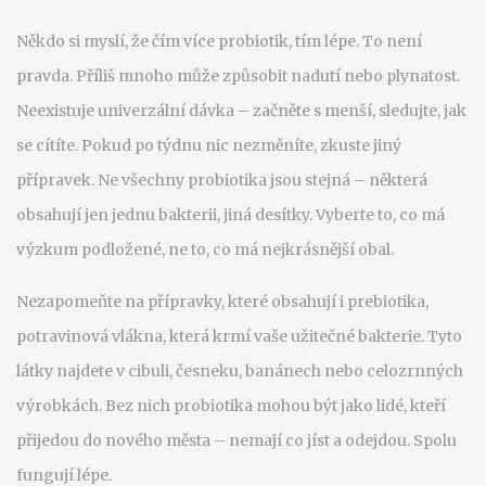
Někdo si myslí, že čím více probiotik, tím lépe. To není
pravda. Příliš mnoho může způsobit nadutí nebo plynatost.
Neexistuje univerzální dávka – začněte s menší, sledujte, jak
se cítíte. Pokud po týdnu nic nezměníte, zkuste jiný
přípravek. Ne všechny probiotika jsou stejná – některá
obsahují jen jednu bakterii, jiná desítky. Vyberte to, co má
výzkum podložené, ne to, co má nejkrásnější obal.
Nezapomeňte na přípravky, které obsahují i
prebiotika
,
potravinová vlákna, která krmí vaše užitečné bakterie
. Tyto
látky najdete v cibuli, česneku, banánech nebo celozrnných
výrobkách. Bez nich probiotika mohou být jako lidé, kteří
přijedou do nového města – nemají co jíst a odejdou. Spolu
fungují lépe.