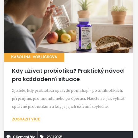
KAROLÍNA VORLÍČKOVÁ
Kdy užívat probiotika? Praktický návod
pro každodenní situace
Zjistěte, kdy probiotika opravdu pomáhají - po antibiotikách,
při průjmu, pro imunitu nebo po operaci. Naučte se, jak vybrat
správné probiotikum a kdy je jejich užívání zbytečné.
ZOBRAZIT VÍCE
0 Komentáře
26.11.2025