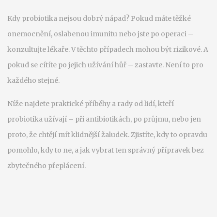
Kdy probiotika nejsou dobrý nápad? Pokud máte těžké
onemocnění, oslabenou imunitu nebo jste po operaci –
konzultujte lékaře. V těchto případech mohou být rizikové. A
pokud se cítíte po jejich užívání hůř – zastavte. Není to pro
každého stejné.
Níže najdete praktické příběhy a rady od lidí, kteří
probiotika užívají – při antibiotikách, po průjmu, nebo jen
proto, že chtějí mít klidnější žaludek. Zjistíte, kdy to opravdu
pomohlo, kdy to ne, a jak vybrat ten správný přípravek bez
zbytečného přeplácení.