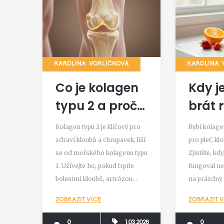
KAROLÍNA VORLÍČKOVÁ
KAROLÍNA 
Co je kolagen
Kdy je
typu 2 a proč
brát 
je důležitý pro
kola
Kolagen typu 2 je klíčový pro
Rybí kolagen
klouby a
Optim
zdraví kloubů a chrupavek, liší
pro pleť, kl
se od mořského kolagenu typu
Zjistěte, kd
pohyblivost?
času 
1. Užívejte ho, pokud trpíte
fungoval nej
pro n
bolestmi kloubů, artrózou
na prázdný 
výsle
nebo sportovním přetížením.
jídlem. Vše
ZOBRAZIT VÍCE
ZOBRAZIT V
Vědecky prokázaný účinek na
vědeckých s
regeneraci chrupavky.
0
1.03.2026
0