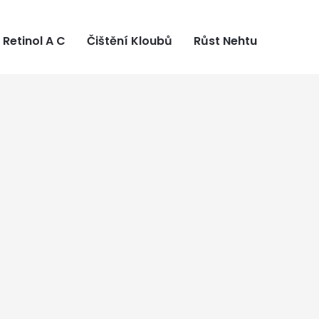
Retinol A C
Čištění Kloubů
Růst Nehtu