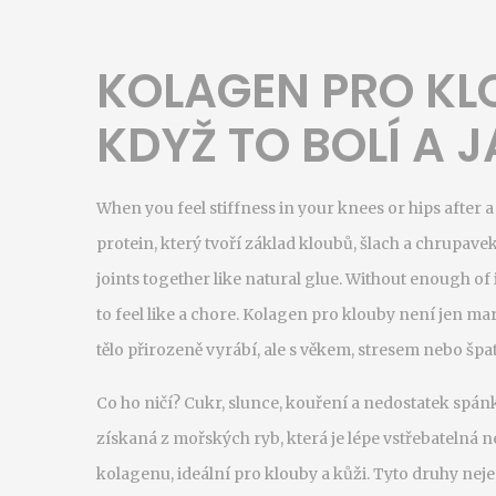
KOLAGEN PRO KL
KDYŽ TO BOLÍ A 
When you feel stiffness in your knees or hips after a 
protein, který tvoří základ kloubů, šlach a chrupave
joints together like natural glue. Without enough of
to feel like a chore.
Kolagen pro klouby není jen mar
tělo přirozeně vyrábí, ale s věkem, stresem nebo šp
Co ho ničí? Cukr, slunce, kouření a nedostatek spán
získaná z mořských ryb, která je lépe vstřebatelná n
kolagenu, ideální pro klouby a kůži
. Tyto druhy neje