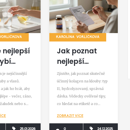
VORLÍČKOVÁ
KAROLÍNA VORLÍČKOVÁ
 nejlepší
Jak poznat
rybí
nejlepší
gen?
kolagen na
 je nejúčinnější
Zjistěte, jak poznat skutečně
alizace
klouby:
ouby a vlasů.
účinný kolagen na klouby: typ
y a jak ho brát, aby
II, hydrolyzovaný, správná
a dávky
průvodce
lépe - večer, ráno,
dávka. Vědecky ověřené tipy,
ejlepší
výběrem
žaludek nebo s
co hledat na etiketě a co
dky
podle vědy a
chny tipy podle
vynechat.
ÍCE
ZOBRAZIT VÍCE
tudií.
zkušeností
25.01.2026
0
24.12.2025