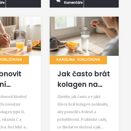
áře
Komentáře
VORLÍČKOVÁ
KAROLÍNA VORLÍČKOVÁ
bnovit
Jak často brát
ní
kolagen na
avku:
klouby -
k obnovit kloubní
Zjistěte, jak často a v jaké
zené
pravidelný
přirozenými
dávce brát kolagen na klouby,
olagen typu II,
aby pomohl s bolestí a
by, které
příjem pro
 vitamín C a
pohyblivostí. Praktické rady,
čně
pohodlí a
iva. Bez léků a
co hledat ve složení a jak