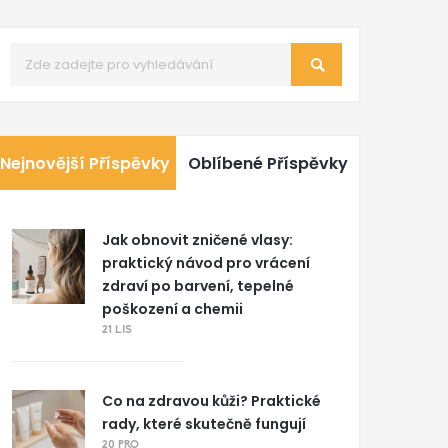
Nejnovější Příspěvky
Oblíbené Příspěvky
Jak obnovit zničené vlasy:
praktický návod pro vrácení
zdraví po barvení, tepelné
poškození a chemii
21 LIS
Co na zdravou kůži? Praktické
rady, které skutečně fungují
20 PRO