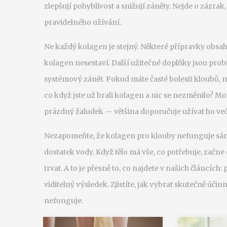
zlepšují pohyblivost a snižují záněty. Nejde o zázrak
pravidelného užívání.
Ne každý kolagen je stejný. Některé přípravky obsahuj
kolagen nesestaví. Další užitečné doplňky jsou
prob
systémový zánět
. Pokud máte časté bolesti kloubů, 
co když jste už brali kolagen a nic se nezměnilo? Mo
prázdný žaludek — většina doporučuje užívat ho ve
Nezapomeňte, že kolagen pro klouby nefunguje sám
dostatek vody. Když tělo má vše, co potřebuje, začne o
trvat. A to je přesně to, co najdete v našich článcíc
viditelný výsledek. Zjistíte, jak vybrat skutečně účinn
nefunguje.