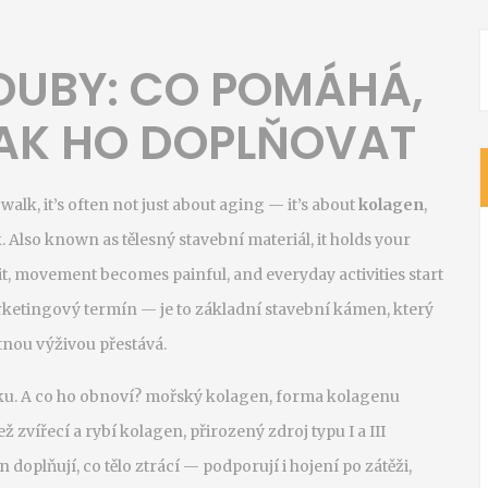
OUBY: CO POMÁHÁ,
JAK HO DOPLŇOVAT
walk, it’s often not just about aging — it’s about
kolagen
,
k
. Also known as
tělesný stavební materiál
, it holds your
 it, movement becomes painful, and everyday activities start
ketingový termín — je to základní stavební kámen, který
atnou výživou přestává.
ku. A co ho obnoví?
mořský kolagen
,
forma kolagenu
ež zvířecí
a
rybí kolagen
,
přirozený zdroj typu I a III
n doplňují, co tělo ztrácí — podporují i hojení po zátěži,