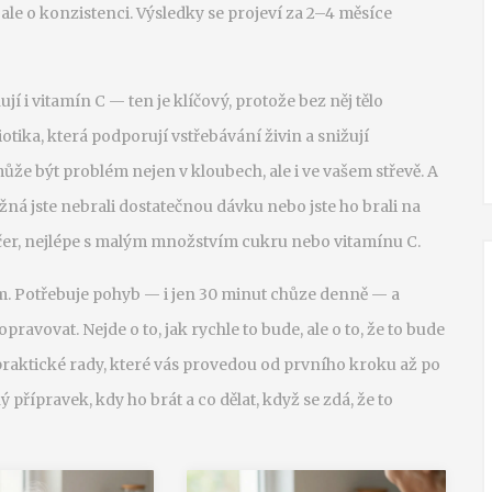
, ale o konzistenci. Výsledky se projeví za 2–4 měsíce
í i vitamín C — ten je klíčový, protože bez něj tělo
iotika
,
která podporují vstřebávání živin a snižují
může být problém nejen v kloubech, ale i ve vašem střevě. A
žná jste nebrali dostatečnou dávku nebo jste ho brali na
čer, nejlépe s malým množstvím cukru nebo vitamínu C.
. Potřebuje pohyb — i jen 30 minut chůze denně — a
pravovat. Nejde o to, jak rychle to bude, ale o to, že to bude
h: praktické rady, které vás provedou od prvního kroku až po
ý přípravek, kdy ho brát a co dělat, když se zdá, že to