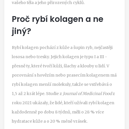
vašeho těla a jeho přirozených cyklů.
Proč rybí kolagen a ne
jiný?
Rybí kolagen pochází z kůže a šupin ryb, nejčastěji
lososa nebo tresky. Jejich kolagen je typu I a III -
přesně ty, které tvoří kůži, šlachy a klouby u lidí. V
porovnání s hovězím nebo prasecím kolagenem má
rybí kolagen menší molekuly, takže se vstřebává o
1,5 až 2 krát lépe. Studie z
Journal of Medicinal Food
z
roku 2021 ukázaly, že lidé, kteří užívali rybí kolagen
každodenně po dobu 8 týdnů, měli o 28 % více
hydratace kůže a o 20 % méně vrásek.