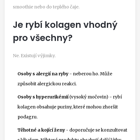
smoothie nebo do teplého čaje.
Je rybí kolagen vhodný
pro všechny?
Ne. Existují výjimky.
Osoby s alergií na ryby
- neberou ho. Může
způsobit alergickou reakci.
Osoby s hyperurikémií
(vysoký močovin) - rybí
kolagen obsahuje puriny, které mohou zhoršit
podagru.
Těhotné a kojící ženy
- doporučuje se konzultovat
s lékařem. Některé produkty obsahují další látky,