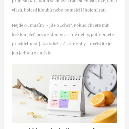
průběhu 4-8 týdnů se může vrátit suchost kůže, tenčí
vlasů, bolesti kloubů nebo pomalejší hojení ran.
Nejde o „musím“ - jde o „chci“. Pokud chcete mít
lesklou pleť, pevné klouby a silné nehty, potřebujete
pravidelnost. Jako když si čistíte zuby - nečistíte je
jen jednou za měsíc.