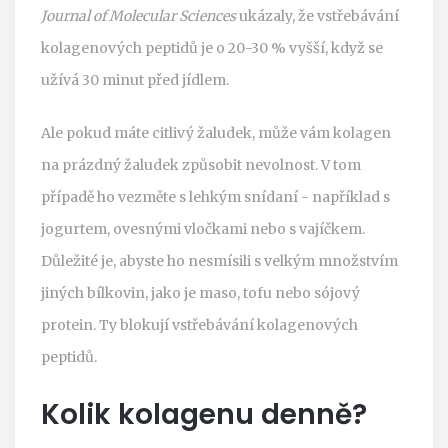
Journal of Molecular Sciences
ukázaly, že vstřebávání
kolagenových peptidů je o 20-30 % vyšší, když se
užívá 30 minut před jídlem.
Ale pokud máte citlivý žaludek, může vám kolagen
na prázdný žaludek způsobit nevolnost. V tom
případě ho vezměte s lehkým snídaní - například s
jogurtem, ovesnými vločkami nebo s vajíčkem.
Důležité je, abyste ho nesmísili s velkým množstvím
jiných bílkovin, jako je maso, tofu nebo sójový
protein. Ty blokují vstřebávání kolagenových
peptidů.
Kolik kolagenu denně?