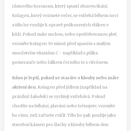
růstového hormonu, který spustí obnovu tkání.
Kolagen, který vezmete večer, se vstřebá během noci
a tělo ho využije k opravě poškozených vláken v
kůži. Pokud máte suchou, nebo opotřebovanou pleť,
vezměte kolagen 30 minut před spaním s malým
množstvím vitamínu C - například s půlka
pomeranče nebo šálkem černého te s citrónem.
Ráno je lepší, pokud se staráte o klouby nebo máte
aktivní den.
Kolagen před jídlem (například na
prázdný žaludek) se rychleji vstřebává. Pokud
chodíte na běhání, plavání nebo trénujete, vezměte
ho ráno, než začnete cvičit. Tělo ho pak použije jako
stavební kámen pro šlachy a klouby během dne.