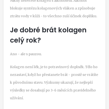
Nikdy neberete kolagen s alkoholem. Alkohol
blokuje syntézu kolagenových vláken a způsobuje
ztrátu vody v kůži - to všechno ruší účinek doplňku.
Je dobré brát kolagen
celý rok?
Ano - ale s pauzou.
Kolagen není lék, je to potravinový doplněk. Tělo ho
nezastaví, když ho přestanete brát - prostě se vrátíte
k původnímu stavu. Výzkumy ukazují, že nejlepší
výsledky se dosahují po 3-6 měsících pravidelného
užívání.