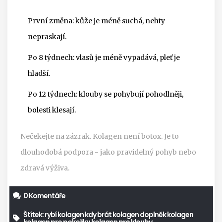
První změna: kůže je méně suchá, nehty
nepraskají.
Po 8 týdnech: vlasů je méně vypadává, pleť je
hladší.
Po 12 týdnech: klouby se pohybují pohodlněji,
bolesti klesají.
Nečekejte na zázrak. Kolagen není botox. Je to
dlouhodobá podpora - jako pravidelný pohyb nebo
zdravá výživa.
0 Komentáře
Štítek:
rybí kolagen
kdy brát kolagen
doplněk kolagen
kolagen pro pokožku
kolagen pro klouby