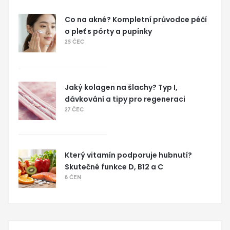
Co na akné? Kompletní průvodce péčí
o pleť s pórty a pupínky
25 ČEC
Jaký kolagen na šlachy? Typ I,
dávkování a tipy pro regeneraci
27 ČEC
Který vitamín podporuje hubnutí?
Skutečné funkce D, B12 a C
8 ČEN