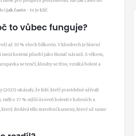
h látek pro podporu pohyblivosti. Ale jak často ho
le i
jak často
- to je klíč.
oč to vůbec funguje?
Tvoří až 30 % všech bílkovin. V kloubech je hlavní
 mezi kostmi působí jako tlumič nárazů. S věkem,
rupavka se tenčí, klouby se třou, vzniká bolest a
ry
(2023) ukázaly, že lidé, kteří pravidelně užívali
měli o 37 % nižší úroveň bolesti v koleních a
k, který dodává tělu stavební kameny, které už samo