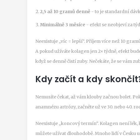
2,5 až 10 gramů denně
- to je standardní dávk
Minimálně 3 měsíce
- efekt se neobjeví za t
Neexistuje „víc = lepší“. Příjem více než 10 gra
A pokud užíváte kolagen jen 2× týdně, efekt bud
když se denně čistí zuby. Nečekáte, že se vám zub
Kdy začít a kdy skončit
Nemusíte čekat, až vám klouby začnou bolet. Pok
anamnézu artrózy, začněte už ve 30. nebo 40. roc
Neexistuje „koncový termín“. Kolagen není lék, 
můžete užívat dlouhodobě. Mnoho lidí v Česku uží