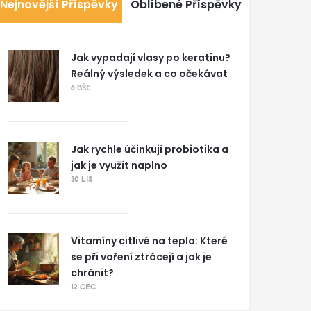
Nejnovější Příspěvky
Oblíbené Příspěvky
Jak vypadají vlasy po keratinu?
Reálný výsledek a co očekávat
6 BŘE
Jak rychle účinkují probiotika a
jak je využít naplno
30 LIS
Vitamíny citlivé na teplo: Které
se při vaření ztrácejí a jak je
chránit?
12 ČEC