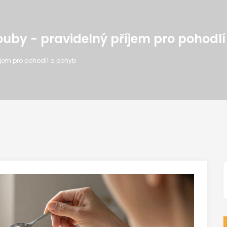
ouby - pravidelný příjem pro pohodl
íjem pro pohodlí a pohyb