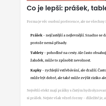
Co je lepší: prášek, ta
Forma je věc osobní preference, ale ne všechny f
Prášek
- nejčastější a nejlevnější. Snadno se 
protože nemá přísady.
Tablety
- pohodlné na cesty. Ale často obsahují
žaludek, může to způsobit nevolnost.
Kapky
- rychlejší vstřebávání, ale dražší. Ča
může být dobré, ale také může zvýšit riziko ale
Největší efekt mají prášky s čistým hydrolyzov
si prášek. Nejste však vězeň formy - důležité je, a