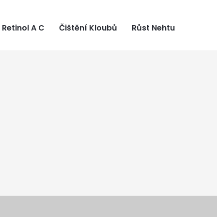
Retinol A C
Čištění Kloubů
Růst Nehtu