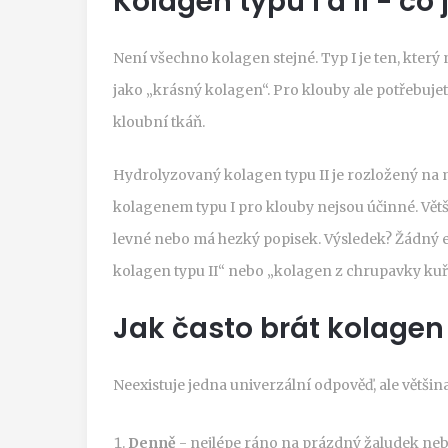
Kolagen typu I a II - co 
Není všechno kolagen stejné. Typ I je ten, který 
jako „krásný kolagen“. Pro klouby ale potřebujet
kloubní tkáň.
Hydrolyzovaný kolagen typu II je rozložený na m
kolagenem typu I pro klouby nejsou účinné. Větši
levné nebo má hezký popisek. Výsledek? Žádný ef
kolagen typu II“ nebo „kolagen z chrupavky kuř
Jak často brát kolagen
Neexistuje jedna univerzální odpověď, ale větši
Denně
- nejlépe ráno na prázdný žaludek neb