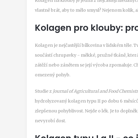
Kolagen na klouby je jedna z nejčastěji hledanýc
vlastně brát, aby to mělo smysl? Nejenom kolik, a
Kolagen pro klouby: pr
Kolagen je nejčastější bílkovina v lidském těle. 
součástí chrupavky - měkké, pružné tkáně, která
zátěží nebo zánětem se její výroba zpomaluje. Ch
omezený pohyb.
Studie z
Journal of Agricultural and Food Chemist
hydrolyzovaný kolagen typu II po dobu 6 měsíců, 
zlepšenou pohyblivost. Nejde o lék. Je to doplně
nevyrobí dost.