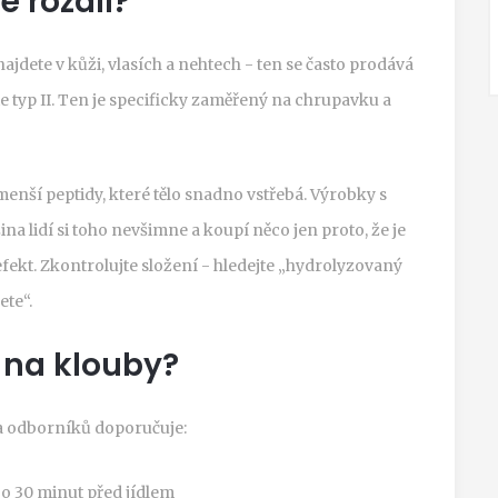
je rozdíl?
najdete v kůži, vlasích a nehtech - ten se často prodává
e typ II. Ten je specificky zaměřený na chrupavku a
enší peptidy, které tělo snadno vstřebá. Výrobky s
na lidí si toho nevšimne a koupí něco jen proto, že je
ekt. Zkontrolujte složení - hledejte „hydrolyzovaný
ete“.
 na klouby?
na odborníků doporučuje:
o 30 minut před jídlem