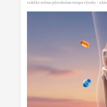
vrátí ke svému původnímu tempu výroby - a klo