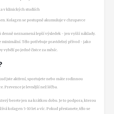
a v klinických studiích
ýden. Kolagen se postupně akumuluje v chrupavce
mů denně neznamená lepší výsledek - jen vyšší náklady.
e minimální. Tělo potřebuje pravidelný přívod - jako
y vybělí po jedné čistce za měsíc.
?
ud jste aktivní, sportujete nebo máte rodinnou
e. Prevence je levnější než léčba.
který berete jen na krátkou dobu. Je to podpora, kterou
vá kolagen 5-10 let a víc. Pokud přestanete, tělo se