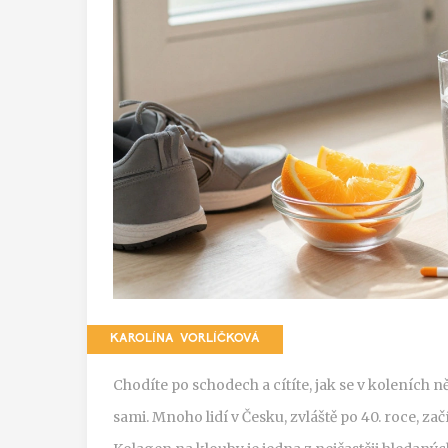
KAROLÍNA VORLÍČKOVÁ
Chodíte po schodech a cítíte, jak se v koleních n
sami. Mnoho lidí v Česku, zvláště po 40. roce, začí