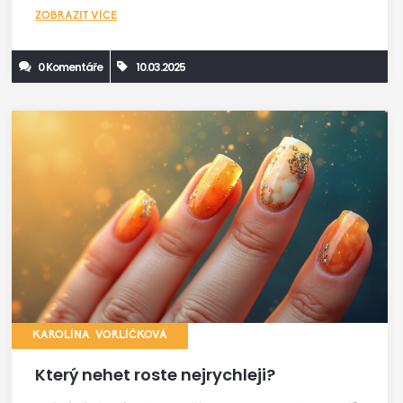
zjistíte, proč je důležitá příprava nehtů a jak si jednoduše
ZOBRAZIT VÍCE
vybrat ten správný lak.
0 Komentáře
10.03.2025
KAROLÍNA VORLÍČKOVÁ
Který nehet roste nejrychleji?