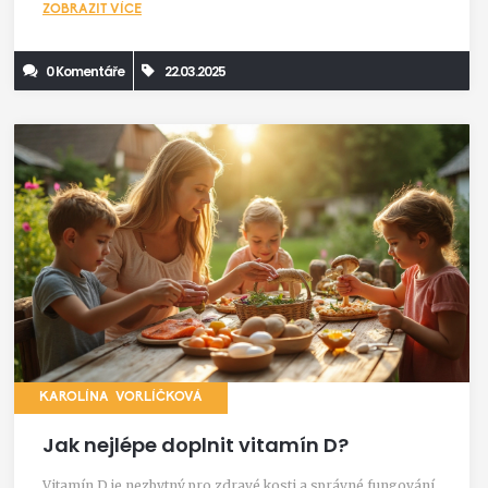
ZOBRAZIT VÍCE
život s artrózou.
0 Komentáře
22.03.2025
KAROLÍNA VORLÍČKOVÁ
Jak nejlépe doplnit vitamín D?
Vitamín D je nezbytný pro zdravé kosti a správné fungování