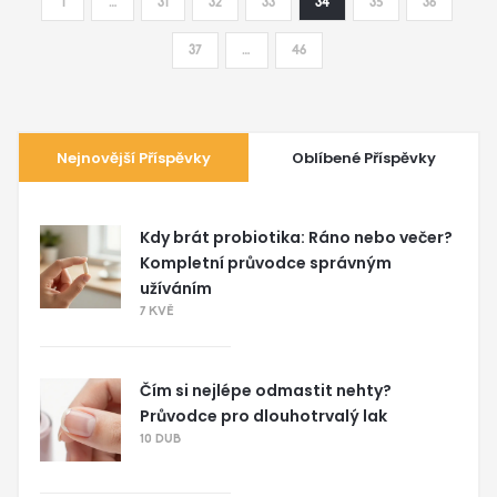
1
…
31
32
33
34
35
36
37
…
46
Nejnovější Příspěvky
Oblíbené Příspěvky
Kdy brát probiotika: Ráno nebo večer?
Kompletní průvodce správným
užíváním
7 KVĚ
Čím si nejlépe odmastit nehty?
Průvodce pro dlouhotrvalý lak
10 DUB