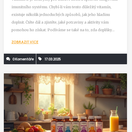
imunitního systému. Chybí-li vám tento důležitý vitamín,
existuje několik jednoduchých způsobů, jak jeho hladinu
doplnit. Čtěte dál a zjistěte, jaké potraviny a aktivity vám
pomohou ho získat. Podíváme se také na to, zda doplňky
stravy mohou být užitečné. Nezaměřujeme se jen na teorii,
ZOBRAZIT VÍCE
ale i na praktické tipy pro lepší zdraví.
0 Komentáře
17.03.2025