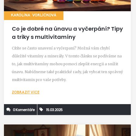
KAROLÍNA VORLÍČKOVÁ
Co je dobré na únavu a vyčerpání? Tipy
a triky s multivitamíny
Cítíte se často unavení a vyčerpaní? Možná vám chybí
důležité vitamíny a minerály. V tomto článku se podíváme na
to, jak multivitamíny mohou pomoci zlepšit energii a snížit
únavu. Nabídneme také praktické rady, jak vybrat ten správný
multivitamin pro vaše potřeby.
ZOBRAZIT VÍCE
0 Komentáře
15.03.2025