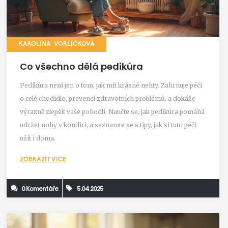
KAROLÍNA VORLÍČKOVÁ
Co všechno dělá pedikúra
Pedikúra není jen o tom, jak mít krásné nehty. Zahrnuje péči
o celé chodidlo, prevenci zdravotních problémů, a dokáže
výrazně zlepšit vaše pohodlí. Naučte se, jak pedikúra pomáhá
udržet nohy v kondici, a seznamte se s tipy, jak si tuto péči
užít i doma.
ZOBRAZIT VÍCE
0 Komentáře
5.04.2025