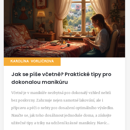
KAROLÍNA VORLÍČKOVÁ
Jak se píše včetně? Praktické tipy pro
dokonalou manikúru
Včetně je v manikúře nezbytná pro dokonalý vzhled nehtů
bez poskvrny. Zahrnuje nejen samotné lakování, ale i
přípravu a péči o nehty pro dosažení optimálního výsledku.
Naučte se, jak toho dosáhnout jednoduše doma, a získejte
užitečné tipy a triky na udržení krásné manikúry. Navíc