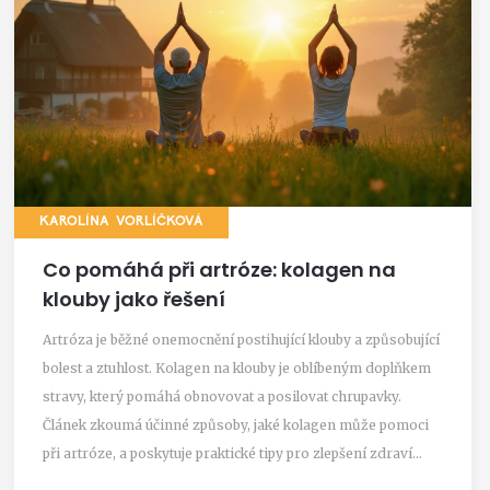
KAROLÍNA VORLÍČKOVÁ
Co pomáhá při artróze: kolagen na
klouby jako řešení
Artróza je běžné onemocnění postihující klouby a způsobující
bolest a ztuhlost. Kolagen na klouby je oblíbeným doplňkem
stravy, který pomáhá obnovovat a posilovat chrupavky.
Článek zkoumá účinné způsoby, jaké kolagen může pomoci
při artróze, a poskytuje praktické tipy pro zlepšení zdraví
kloubů. Zjistěte, jak správné užívání kolagenu může usnadnit