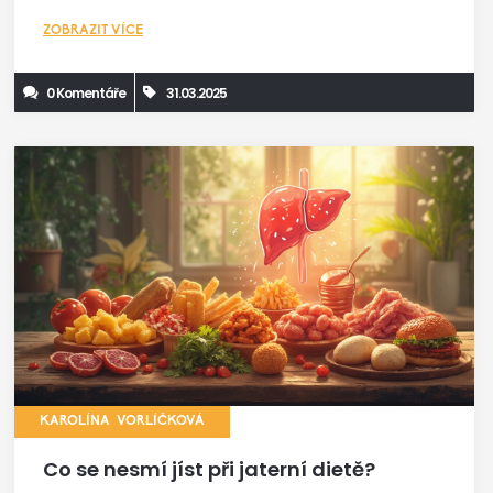
zlepší vaše zdraví. S našimi tipy bude výběr snadný a
ZOBRAZIT VÍCE
bezpečný.
0 Komentáře
31.03.2025
KAROLÍNA VORLÍČKOVÁ
Co se nesmí jíst při jaterní dietě?