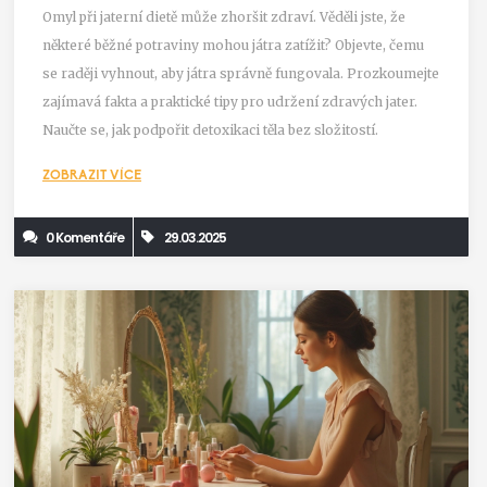
Omyl při jaterní dietě může zhoršit zdraví. Věděli jste, že
některé běžné potraviny mohou játra zatížit? Objevte, čemu
se raději vyhnout, aby játra správně fungovala. Prozkoumejte
zajímavá fakta a praktické tipy pro udržení zdravých jater.
Naučte se, jak podpořit detoxikaci těla bez složitostí.
ZOBRAZIT VÍCE
0 Komentáře
29.03.2025