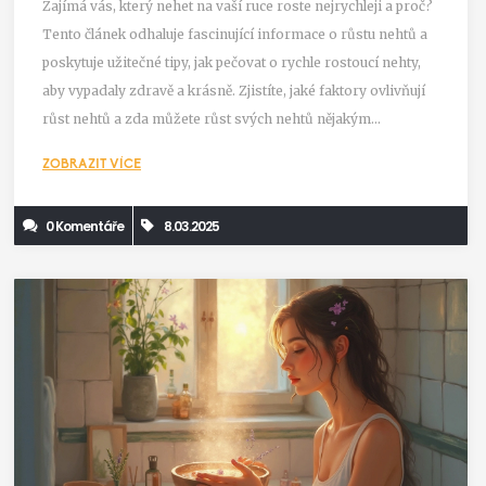
Zajímá vás, který nehet na vaší ruce roste nejrychleji a proč?
Tento článek odhaluje fascinující informace o růstu nehtů a
poskytuje užitečné tipy, jak pečovat o rychle rostoucí nehty,
aby vypadaly zdravě a krásně. Zjistíte, jaké faktory ovlivňují
růst nehtů a zda můžete růst svých nehtů nějakým
způsobem podpořit.
ZOBRAZIT VÍCE
0 Komentáře
8.03.2025