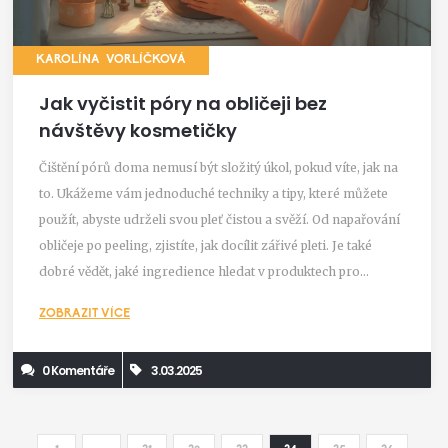
KAROLÍNA VORLÍČKOVÁ
Jak vyčistit póry na obličeji bez
návštěvy kosmetičky
Čištění pórů doma nemusí být složitý úkol, pokud víte, jak na
to. Ukážeme vám jednoduché techniky a tipy, které můžete
použít, abyste udrželi svou pleť čistou a svěží. Od napařování
obličeje po peeling, zjistíte, jak docílit zářivé pleti. Je také
dobré vědět, jaké ingredience hledat v produktech pro
domácí péči.
ZOBRAZIT VÍCE
0 Komentáře
3.03.2025