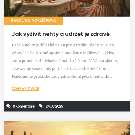
KAROLÍNA VORLÍČKOVÁ
Jak vyživit nehty a udržet je zdravé
Péče o nehty je důležitá nejen pro estetiku, ale i pro jejich
zdraví a sílu. Kromě správné manikúry je klíčová i výživa,
která pomáhá předcházet lámání a štěpení. V článku zjistíte,
jaké živiny vaše nehty potřebují a jak je efektivně dodat.
Nabídneme praktické rady, jak začlenit péči o nehty do
každodenní rutiny.
ZOBRAZIT VÍCE
0 Komentáře
24.03.2025