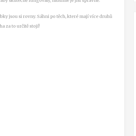
le aby skutečně fungovaly, musíme je jíst správně.
ky jsou si rovny. Sáhni po těch, které mají více druhů
 za to určitě stojí!