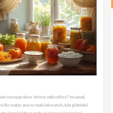
ude rezonuje slovo 'střevní mikroflóra'? No jasně,
ícího traktu. Jsou to malé laboratoře, kde přátelské