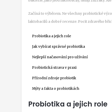
bakterie, jako jsou laktobacily, dělají zázraky. A
Začíná to výběrem. Ne všechny probiotické výrob
laktobacilů a dobré recenze. Pocit zdravého břicha
Probiotika a jejich role
Jak vybírat správné probiotika
Nejlepší načasování pro užívání
Probiotická strava v praxi
Přírodní zdroje probiotik
Mýty a fakta o probiotikách
Probiotika a jejich role