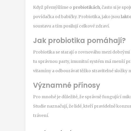
Když přemýšlíme o
probiotikách
, často si je s
povídačka od babičky. Probiotika, jako jsou
lakt
soustavu a tím posilují celkové zdraví.
Jak probiotika pomáhají?
Probiotika se starají o rovnováhu mezi dobrými
tu správnou party, imunitní systém má menší prá
vitamíny a odbourávat těžko stravitelné složky n
Významné přínosy
Pro mnohé je důležité, že správně fungující mik
Studie naznačují, že lidé, kteří pravidelně konzum
trávení.