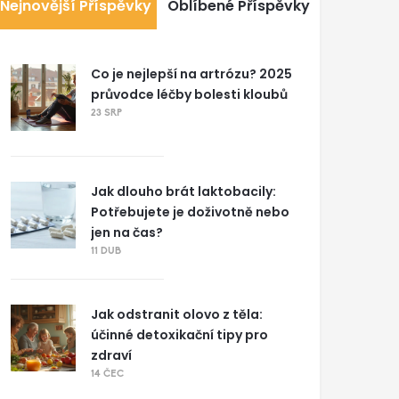
Nejnovější Příspěvky
Oblíbené Příspěvky
Co je nejlepší na artrózu? 2025
průvodce léčby bolesti kloubů
23 SRP
Jak dlouho brát laktobacily:
Potřebujete je doživotně nebo
jen na čas?
11 DUB
Jak odstranit olovo z těla:
účinné detoxikační tipy pro
zdraví
14 ČEC