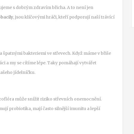
pojujeme s dobrým zdravím břicha. A to není jen
obacily
, jsou klíčovými hráči, kteří podporují naší trávící
 a špatnými bakteriemi ve střevech. Když máme v břiše
ci a my se cítíme lépe. Taky pomáhají vytvářet
ašeho jídelníčku.
roflóra může snížit riziko střevních onemocnění.
ují probiotika, mají často silnější imunitu a lepší