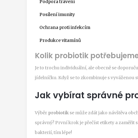
Podpora trávení
Posílení imunity
Ochrana proti infekcím
Produkce vitamínů
Kolik probiotik potřebujem
Je to trochu individuální, ale obecně se doporu
jídelníčku. Když se to zkombinuje s vyváženou s
Jak vybírat správné pr
Výběr
probiotik
se může zdát jako návštěva obch
správný? První krok je přečíst etikety a zaměřit s
bakterií, tím lépe!