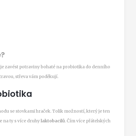
e?
čuje zavést potraviny bohaté na probiotika do denního
travou, střeva vám poděkují.
obiotika
odu se stovkami hraček. Tolik možností, který je ten
e na ty s více druhy
laktobacilů
. Čím více přátelských