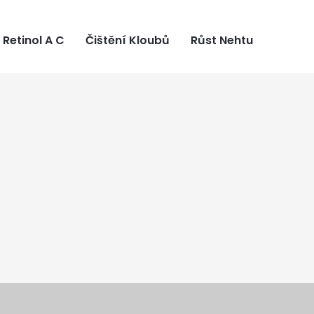
Retinol A C
Čištění Kloubů
Růst Nehtu