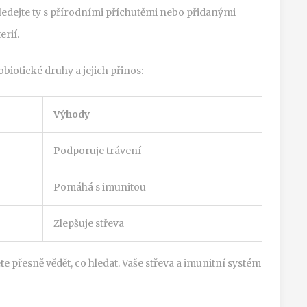
ledejte ty s přírodními příchutěmi nebo přidanými
erií.
biotické druhy a jejich přinos:
Výhody
Podporuje trávení
Pomáhá s imunitou
Zlepšuje střeva
ete přesně vědět, co hledat. Vaše střeva a imunitní systém