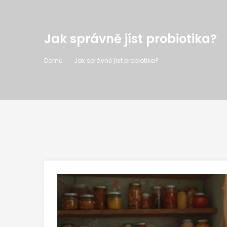
Jak správně jíst probiotika?
Domů
Jak správně jíst probiotika?