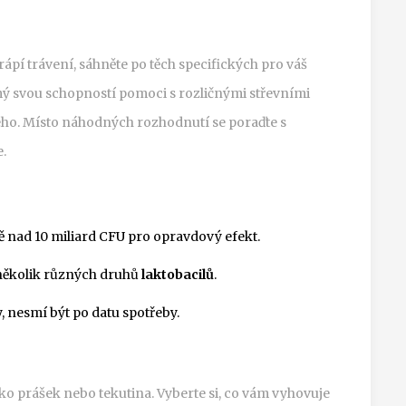
rápí trávení, sáhněte po těch specifických pro váš
mý svou schopností pomoci s rozličnými střevními
ného. Místo náhodných rozhodnutí se poraďte s
.
ně nad 10 miliard CFU pro opravdový efekt.
 několik různých druhů
laktobacilů
.
, nesmí být po datu spotřeby.
jako prášek nebo tekutina. Vyberte si, co vám vyhovuje