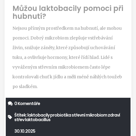
Můžou laktobacily pomoci při
hubnutí?
Nejsou přímým prostředkem na hubnutí, ale mohou
pomoci. Dobrý mikrobiom zlepšuje vstřebávání
živin, snižuje záněty, které způsobují uchovávání
tuku, a ovlivňuje hormony, které řídí hlad. Lidé s
vyváženým střevním mikrobiomem často lépe
kontrolovali chuť k jídlu a měli méně náhlých toužeb
po sladkém.
0 Komentáře
Štítek:
laktobacily
probiotika
střevní mikrobiom
zdraví
střev
laktobacillus
30.10.2025