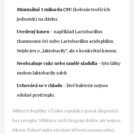
Minimálně 1 miliarda CFU
(kolonie tvořících
jednotek) na dávku.
Uvedený kmen
- například Lactobacillus
rhamnosus GG nebo Lactobacillus acidophilus.
Nejde jen o „laktobacily“, ale o konkrétní kmeny.
Neobsahuje cukr nebo umělé sladidla
- tyto látky
mohou laktobacily zabít.
Uchovává se v chladu
- živé bakterie nejsou
odolné proti teplu.
Některé doplňky v České republice jsou k dispozici i
bez receptu. Většina z nich funguje dobře, ale nejsou
lékem. Pokud máte závažné střevní onemocnění,