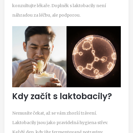
konzultujte lékaře. Doplněk s laktobacily není
náhradou za léčbu, ale podporou.
Kdy začít s laktobacily?
Nemusíte čekat, až se vám zhorší trávení.
Laktobacily jsou jako pravidelná hygiena střev.
Každý den, kdy jíte fermentované potraviny,