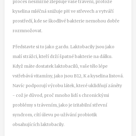
proces nesmírně zlepšuje vaše trávení, protože
kyselina mléčná snižuje pH ve střevech a vytváří
prostředí, kde se škodlivé bakterie nemohou dobře
rozmnožovat.
Představte si to jako gardu. Laktobacily jsou jako
malí strážci, kteří drží špatné bakterie na dálku.
Když máte dostatek laktobacilů, vaše tělo lépe
vstřebává vitamíny, jako jsou B12, K a kyselina listová.
Navíc podporují výrobu látek, které uklidňují záněty
- což je důvod, proč mnoho lidí s chronickými
problémy s trávením, jako je iritabilní střevní
syndrom, cítí úlevu po užívání probiotik
obsahujících laktobacily.