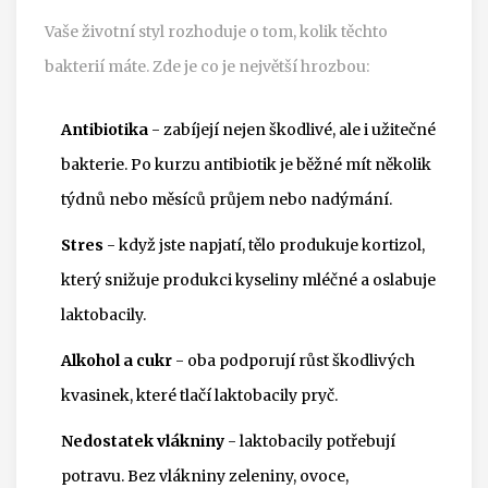
Vaše životní styl rozhoduje o tom, kolik těchto
bakterií máte. Zde je co je největší hrozbou:
Antibiotika
- zabíjejí nejen škodlivé, ale i užitečné
bakterie. Po kurzu antibiotik je běžné mít několik
týdnů nebo měsíců průjem nebo nadýmání.
Stres
- když jste napjatí, tělo produkuje kortizol,
který snižuje produkci kyseliny mléčné a oslabuje
laktobacily.
Alkohol a cukr
- oba podporují růst škodlivých
kvasinek, které tlačí laktobacily pryč.
Nedostatek vlákniny
- laktobacily potřebují
potravu. Bez vlákniny zeleniny, ovoce,