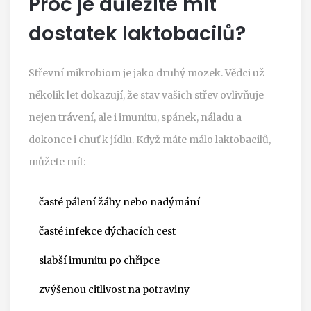
Proč je důležité mít
dostatek laktobacilů?
Střevní mikrobiom je jako druhý mozek. Vědci už
několik let dokazují, že stav vašich střev ovlivňuje
nejen trávení, ale i imunitu, spánek, náladu a
dokonce i chuť k jídlu. Když máte málo laktobacilů,
můžete mít:
časté pálení žáhy nebo nadýmání
časté infekce dýchacích cest
slabší imunitu po chřipce
zvýšenou citlivost na potraviny