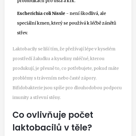
probiotikách pro ústa a krk.
Escherichia coli Nissle
- není škodlivá, ale
speciální kmen, který se používá k léčbě zánětů
střev.
Laktobacily se liší tím, že přežívají lépe v kyselém
prostředí žaludku a kyseliny mléčné, kterou
produkují, je přesně to, co potřebujete, pokud máte
problémy s trávením nebo časté zápory.
Bifidobakterie jsou spíše pro dlouhodobou podporu
imunity a střevní stěny.
Co ovlivňuje počet
laktobacilů v těle?