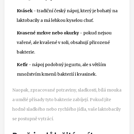
Kvásek
- tradiční český nápoj, který je bohatý na
laktobacily a má lehkou kyselou chuť.
Kvasené mrkve nebo okurky
- pokud nejsou
vařené, ale kvašené v soli, obsahují přirozené
bakterie.
Kefír
- nápoj podobný jogurtu, ale s větším
množstvím kmenů bakterií i kvasinek.
Naopak, zpracované potraviny, sladkosti, bílá mouka
a umělé přísady tyto bakterie zabíjejí. Pokud jíte
hodně sladkého nebo rychlého jídla, vaše laktobacily
se postupně vytrácí.