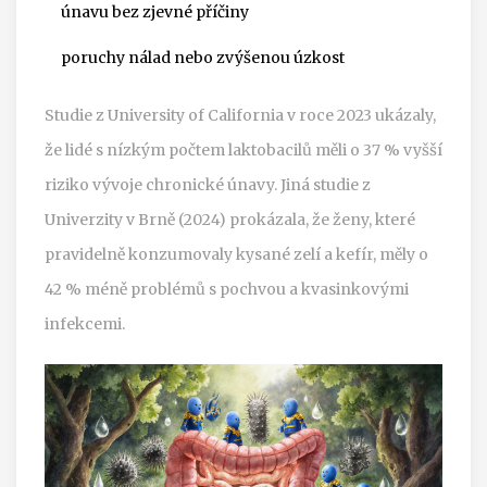
únavu bez zjevné příčiny
poruchy nálad nebo zvýšenou úzkost
Studie z University of California v roce 2023 ukázaly,
že lidé s nízkým počtem laktobacilů měli o 37 % vyšší
riziko vývoje chronické únavy. Jiná studie z
Univerzity v Brně (2024) prokázala, že ženy, které
pravidelně konzumovaly kysané zelí a kefír, měly o
42 % méně problémů s pochvou a kvasinkovými
infekcemi.