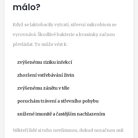
málo?
Když se laktobacily vytratí, střevní mikrobiom se
vyrovnává. Škodlivé bakterie a kvasinky začnou
převládat. To může vést k:
zvýšenému riziku infekcí
zhoršení vstřebávání živin
zvýšenému zánětu v těle
poruchám trávení a střevního pohybu
snížené imunitě a častějším nachlazením
Někteří lidé si toho nevšimnou, dokud nezačnou mít