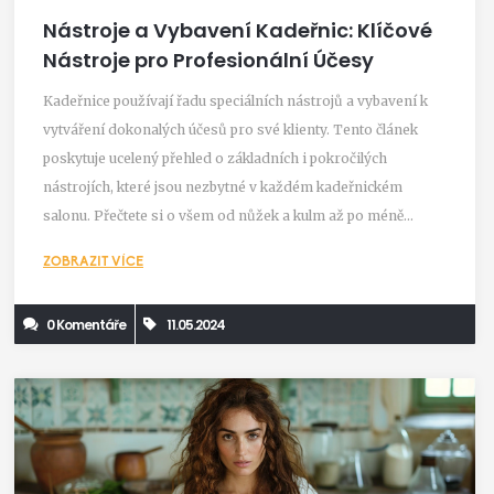
Nástroje a Vybavení Kadeřnic: Klíčové
Nástroje pro Profesionální Účesy
Kadeřnice používají řadu speciálních nástrojů a vybavení k
vytváření dokonalých účesů pro své klienty. Tento článek
poskytuje ucelený přehled o základních i pokročilých
nástrojích, které jsou nezbytné v každém kadeřnickém
salonu. Přečtete si o všem od nůžek a kulm až po méně
známé, ale stejně důležité pomůcky, a získáte praktické tipy
ZOBRAZIT VÍCE
pro jejich používání.
0 Komentáře
11.05.2024