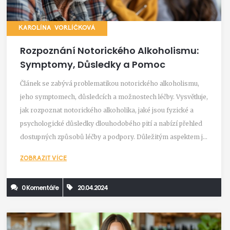
KAROLÍNA VORLÍČKOVÁ
Rozpoznání Notorického Alkoholismu:
Symptomy, Důsledky a Pomoc
Článek se zabývá problematikou notorického alkoholismu,
jeho symptomech, důsledcích a možnostech léčby. Vysvětluje,
jak rozpoznat notorického alkoholika, jaké jsou fyzické a
psychologické důsledky dlouhodobého pití a nabízí přehled
dostupných způsobů léčby a podpory. Důležitým aspektem je
i porozumění tomu, jak alkohol ovlivňuje rodinné a pracovní
ZOBRAZIT VÍCE
vztahy.
0 Komentáře
20.04.2024