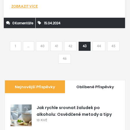
omezit, aby vaše vlasy zůstaly silné a zdravé. Naučte se, jak
ZOBRAZIT VÍCE
implementovat tyto strategie do vašeho každodenního
režimu a užijte si dlouhotrvající výsledky.
0 Komentáře
15.04.2024
1
…
40
41
42
43
44
45
46
Nejnovější Příspěvky
Oblíbené Příspěvky
Jak rychle srovnat žaludek po
alkoholu: Osvědčené metody a tipy
10 KVĚ