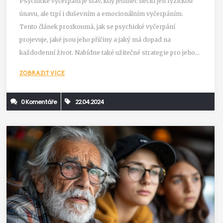
Psychické vyčerpání je stav, kdy jedinec necítí jen fyzickou
únavu, ale trpí i duševním a emocionálním vyčerpáním.
Tento článek prozkoumá, jak se psychické vyčerpání
projevuje, jaké jsou jeho příčiny a jaký má dopad na
každodenní život. Nabídne také užitečné strategie pro jeho
překonání a preventivní opatření, které mohou čtenářům
ZOBRAZIT VÍCE
pomoci vyhnout se tomuto stavu.
0 Komentáře
22.04.2024