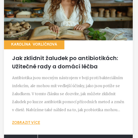
KAROLÍNA VORLÍČKOVÁ
Jak zklidnit žaludek po antibiotikách:
Užitečné rady a domácí léčba
Antibiotika jsou mocným nástrojem v boji proti bakteriálním
infekcím, ale mohou mít vedlejší účinky, jako jsou potíže se
žaludkem. V tomto článku se dozvíte, jak můžete zklidnit
žaludek po kurze antibiotik pomocí přírodních metod a změn
v dietě. Nabízíme také náhled na to, jak probiotika mohou
pomoci obnovit zdravé střevní prostředí a jaké další kroky
ZOBRAZIT VÍCE
můžete podniknout pro lepší zotavení.