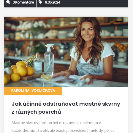
0 Komentáře
6.05.2024
KAROLÍNA VORLÍČKOVÁ
Jak účinně odstraňovat mastné skvrny
z různých povrchů
Mastné skvrny mohou být otravným problémem v
každodenním životě, ale existují osvědčené metody, jak se