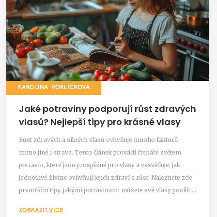
KAROLÍNA VORLÍČKOVÁ
Jaké potraviny podporují růst zdravých
vlasů? Nejlepší tipy pro krásné vlasy
Růst zdravých a silných vlasů ovlivňuje mnoho faktorů,
mimo jiné i strava. Tento článek provádí čtenáře světem
potravin, které jsou prospěšné pro vlasy a vysvětluje, jak
jednotlivé živiny ovlivňují jejich zdraví a růst. Naleznete zde
prvotřídní tipy, jakými potravinami můžete své vlasy posílit,
dále přehled nutričních látek důležitých pro vlasové folikuly a
ZOBRAZIT VÍCE
jaký má správná strava dopad na kvalitu vlasů.