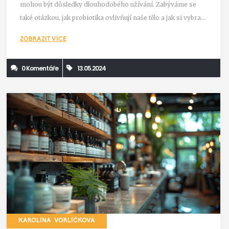
mohou být důsledky dlouhodobého užívání. Zabýváme se
také otázkou, jak probiotika ovlivňují naše tělo a jak si vybrat
ten správný typ. Dále poskytneme návody na to, jak
ZOBRAZIT VÍCE
probiotika zařadit do svého jídelníčku.
0 Komentáře
13.05.2024
KAROLÍNA VORLÍČKOVÁ