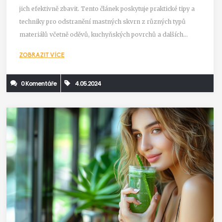
jich efektivně zbavit. Tento článek poskytuje praktické tipy a
techniky pro odstranění mastných skvrn z různých typů
materiálů včetně oděvů, kuchyňských povrchů a dalších
domácích povrchů. Naučíme vás, jak používat běžné domácí
ZOBRAZIT VÍCE
produkty pro boj proti těmto skvrnám a jak předejít jejich
opětovnému vzniku.
0 Komentáře
4.05.2024