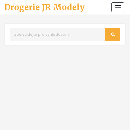
Drogerie JR Modely
Zobr
navi