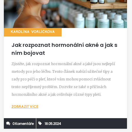
KAROLÍNA VORLÍČKOVÁ
Jak rozpoznat hormonální akné a jak s
ním bojovat
Zjistěte, jak rozpoznat hormonální akné a jaké jsou nejlepší
metody pro jeho léčbu. Tento článek nabízí užitečné tipy a
rady pro péči o pleť, které vám mohou pomoci zvládnout
tento nepříjemný problém. Dozvíte se také o příčinách
hormonálního akné a jak ovlivňuje různé typy pleti.
ZOBRAZIT VÍCE
0 Komentáře
18.05.2024