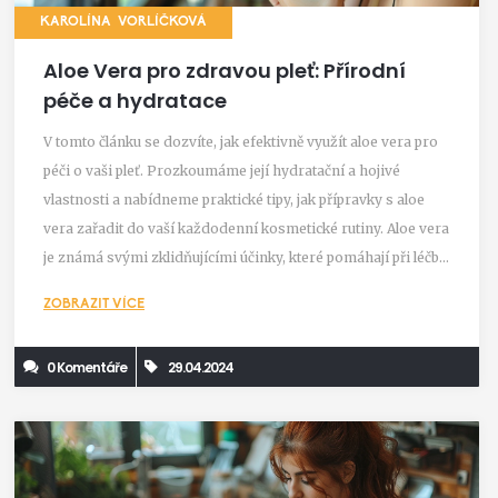
KAROLÍNA VORLÍČKOVÁ
Aloe Vera pro zdravou pleť: Přírodní
péče a hydratace
V tomto článku se dozvíte, jak efektivně využít aloe vera pro
péči o vaši pleť. Prozkoumáme její hydratační a hojivé
vlastnosti a nabídneme praktické tipy, jak přípravky s aloe
vera zařadit do vaší každodenní kosmetické rutiny. Aloe vera
je známá svými zklidňujícími účinky, které pomáhají při léčbě
akné, ekzémů a dalších kožních problémů.
ZOBRAZIT VÍCE
0 Komentáře
29.04.2024