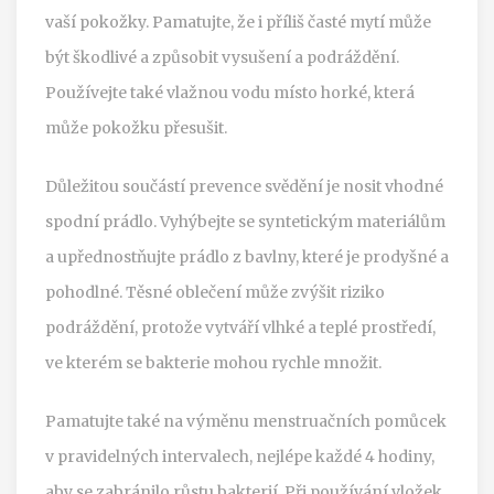
vaší pokožky. Pamatujte, že i příliš časté mytí může
být škodlivé a způsobit vysušení a podráždění.
Používejte také vlažnou vodu místo horké, která
může pokožku přesušit.
Důležitou součástí prevence svědění je nosit vhodné
spodní prádlo. Vyhýbejte se syntetickým materiálům
a upřednostňujte prádlo z bavlny, které je prodyšné a
pohodlné. Těsné oblečení může zvýšit riziko
podráždění, protože vytváří vlhké a teplé prostředí,
ve kterém se bakterie mohou rychle množit.
Pamatujte také na výměnu menstruačních pomůcek
v pravidelných intervalech, nejlépe každé 4 hodiny,
aby se zabránilo růstu bakterií. Při používání vložek