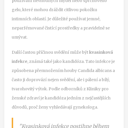
používání nevhodných mýdel nebo sprchového
gelu, které mohou dráždit citlivou pokožku
intimních oblastí. Je důležité používat jemné,
neparfémované čistící prostředky a pravidelně se
umývat.
Další častou příčinou svědění může být
kvasinková
infekce
, známá také jako kandidóza. Tato infekce je
způsobena přemnožením houby Candida albicans a
často ji doprovází nejen svědění, ale i pálení a bílý,
tvarohovitý výtok. Podle odborníků z Kliniky pro
ženské zdraví je kandidóza jedním z nejčastějších
důvodů, proč ženy vyhledávají gynekologa.
"Kvasinková infekce postihne během