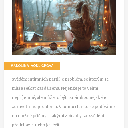
KAROLÍNA VORLÍČKOVÁ
Svědění intimních partií je problém, se kterým se
může setkat každá žena. Nejenže je to velmi
nepříjemné, ale může to být i známkou nějakého
zdravotního problému. V tomto článku se podíváme
na možné příčiny a jakými způsoby lze svědění
předcházet nebo jej léčit.