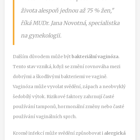
života alespoň jednou až 75 % žen,"
říká MUDr. Jana Novotná, specialistka
na gynekologii.
Dalším důvodem může být
bakteriální vaginóza
.
Tento stav vzniká, když se změní rovnováha mezi
dobrými a škodlivými bakteriemi ve vagině.
Vaginóza může vyvolat svědění, zápach a neobvyklý
šedobílý výtok. Rizikové faktory zahrnují časté
používání tamponů, hormonální změny nebo časté
používání vaginálních sprch.
Kromě infekcí může svědění způsobovat i
alergická