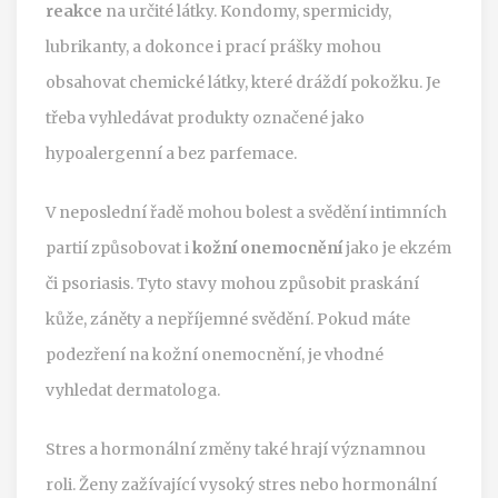
reakce
na určité látky. Kondomy, spermicidy,
lubrikanty, a dokonce i prací prášky mohou
obsahovat chemické látky, které dráždí pokožku. Je
třeba vyhledávat produkty označené jako
hypoalergenní a bez parfemace.
V neposlední řadě mohou bolest a svědění intimních
partií způsobovat i
kožní onemocnění
jako je ekzém
či psoriasis. Tyto stavy mohou způsobit praskání
kůže, záněty a nepříjemné svědění. Pokud máte
podezření na kožní onemocnění, je vhodné
vyhledat dermatologa.
Stres a hormonální změny také hrají významnou
roli. Ženy zažívající vysoký stres nebo hormonální