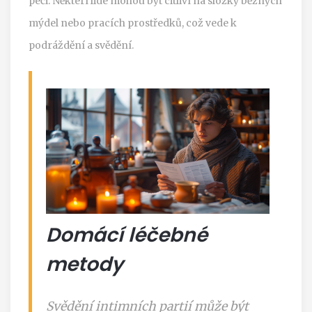
péči. Některí lidé mohou být citliví na složky běžných
mýdel nebo pracích prostředků, což vede k
podráždění a svědění.
Domácí léčebné
metody
Svědění intimních partií může být