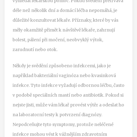
vyhledat lékařskou pomoc. Pokud svědění přetrvává
déle než několik dní a domácí léčba nepomáhá, je
důležité konzultovat lékaře. Příznaky, které by vás
měly okamžitě přimět k návštěvě lékaře, zahrnují
bolest, pálení při močení, neobvyklý výtok,
zarudnutí nebo otok.
Někdy je svědění způsobeno infekcemi, jako je
například bakteriální vaginóza nebo kvasinková
infekce. Tyto infekce vyžadují odbornou léčbu, často
v podobě speciálních mastí nebo antibiotik. Pokud si
nejste jisti, může vám lékař provést výtěr a odeslat ho
na laboratorní testy k potvrzení diagnózy.
Nepodceňujte tyto symptomy, protože neléčené
infekce mohou vést k vážnějším zdravotním