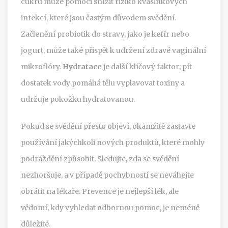
cukru může pomoci snížit riziko kvasinkových
infekcí, které jsou častým důvodem svědění.
Začlenění probiotik do stravy, jako je kefír nebo
jogurt, může také přispět k udržení zdravé vaginální
mikroflóry.
Hydratace
je další klíčový faktor; pít
dostatek vody pomáhá tělu vyplavovat toxiny a
udržuje pokožku hydratovanou.
Pokud se svědění přesto objeví, okamžitě zastavte
používání jakýchkoli nových produktů, které mohly
podráždění způsobit. Sledujte, zda se svědění
nezhoršuje, a v případě pochybností se neváhejte
obrátit na lékaře. Prevence je nejlepší lék, ale
vědomí, kdy vyhledat odbornou pomoc, je neméně
důležité.