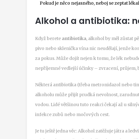
Pokud je něco nejasného, neboj se zeptat léka
Alkohol a antibiotika:
Když berete
antibiotika
, alkohol by měl zůstat p
pivo nebo sklenička vína nic neudělají, jenže k
za pokus. Může dojít nejen k tomu, že lék nebude
nepříjemné vedlejší účinky – zvracení, průjem, b
Některá antibiotika (třeba metronidazol nebo tin
alkoholu může přijít prudká nevolnost, zarudnutí
vodou. Lidé většinou tuto reakci čekají až u silný
infekce zubů nebo močových cest.
Je tu ještě jedna věc: Alkohol zatěžuje játra a le