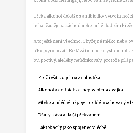
kroků a buď nefungují, nebo vám zbytečně zavaří
Třeba alkohol dokáže s antibiotiky vytvořit ne
běhat častěji na záchod nebo mít žaludeční křeče
A to ještě není všechno. Obyčejné mléko nebo ov
léky „vynulovat“. Nedává to moc smysl, dokud se 
byl poctivý, ale léky neúčinkovaly, protože pil šp
Proč řešit, co pít na antibiotika
Alkohol a antibiotika: nepovedená dvojka
Mléko a mléčné nápoje: problém schovaný v l
Džusy, káva a další překvapení
Laktobacily jako spojenec v léčbě