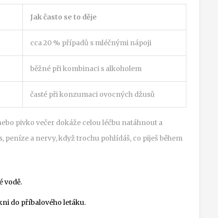
Jak často se to děje
cca 20 % případů s mléčnými nápoji
běžné při kombinaci s alkoholem
časté při konzumaci ovocných džusů
 nebo pivko večer dokáže celou léčbu natáhnout a
s, peníze a nervy, když trochu pohlídáš, co piješ během
é vodě.
i do příbalového letáku.