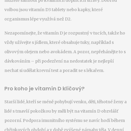
můžete sáhnout po kvalitních doplňcích stravy. Dobrou
volbou jsou vitamín D3 tablety nebo kapky, které
organismus lépe využívá než D2.
Nezapomínejte, že vitamín D je rozpustný v tucích, takže ho
vždy užívejte s jídlem, které obsahuje tuky, například s
olivovým olejem nebo avokádem. A pozor, nepřehánějte to s
dávkováním – při podezření na nedostatek je nejlepší
nechat si udělat krevní test a poradit se s lékařem.
Pro koho je vitamín D klíčový?
Starší lidé, kteří se méně pohybují venku, děti, těhotné ženy a
lidé s tmavší pokožkou by měli být na vitamín D obzvlášť
pozorní. Podpora imunitního systému se navíc hodí během
chřipkových období a v době zvýšené námahy těla. V denní