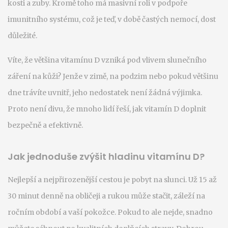
kosti a zuby. Kromě toho má masivní roli v podpoře
imunitního systému, což je teď, v době častých nemocí, dost
důležité.
Víte, že většina vitamínu D vzniká pod vlivem slunečního
záření na kůži? Jenže v zimě, na podzim nebo pokud většinu
dne trávíte uvnitř, jeho nedostatek není žádná výjimka.
Proto není divu, že mnoho lidí řeší, jak vitamín D doplnit
bezpečně a efektivně.
Jak jednoduše zvýšit hladinu vitamínu D?
Nejlepší a nejpřirozenější cestou je pobyt na slunci. Už 15 až
30 minut denně na obličeji a rukou může stačit, záleží na
ročním období a vaší pokožce. Pokud to ale nejde, snadno