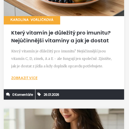
KAROLÍNA VORLÍČKOVÁ
Který vitamín je důležitý pro imunitu?
Nejúčinnější vitamíny a jak je dostat
Který vitamín je důležitý pro imunitu? Nejúčinnější jsou
vitamín C, D, zinek, A a E - ale fungují jen společně. Zjistěte,
jak je dostat z jídla a kdy doplněk opravdu potřebujete.
ZOBRAZIT VÍCE
0 Komentáře
26.01.2026