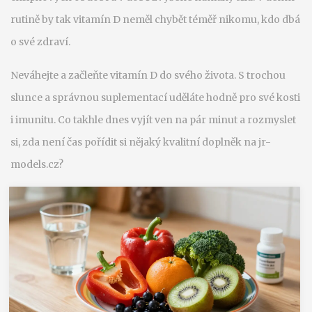
rutině by tak vitamín D neměl chybět téměř nikomu, kdo dbá
o své zdraví.
Neváhejte a začleňte vitamín D do svého života. S trochou
slunce a správnou suplementací uděláte hodně pro své kosti
i imunitu. Co takhle dnes vyjít ven na pár minut a rozmyslet
si, zda není čas pořídit si nějaký kvalitní doplněk na jr-
models.cz?