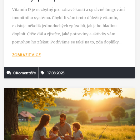
Vitamín D je nezbytný pro zdravé kosti a správné fungování
imunitního systému. Chybí-li vám tento důležitý vitamín,
existuje několik jednoduchých způsobů, jak jeho hladinu
doplnit. Čtěte dál a zjistěte, jaké potraviny a aktivity vám
pomohou ho získat. Podíváme se také na to, zda doplňky
stravy mohou být užitečné. Nezaměřujeme se jen na teorii,
ZOBRAZIT VÍCE
ale i na praktické tipy pro lepší zdraví.
0 Komentáře
17.03.2025