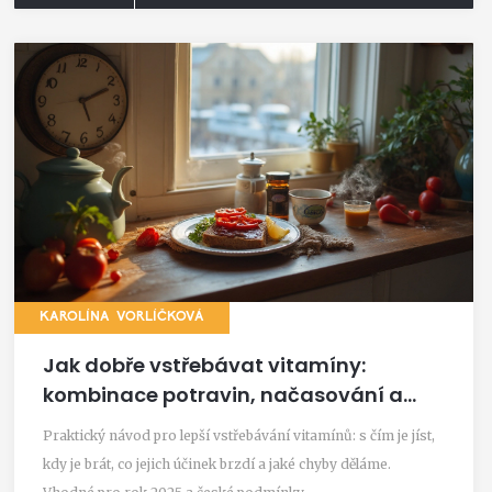
KAROLÍNA VORLÍČKOVÁ
Jak dobře vstřebávat vitamíny:
kombinace potravin, načasování a
časté chyby
Praktický návod pro lepší vstřebávání vitamínů: s čím je jíst,
kdy je brát, co jejich účinek brzdí a jaké chyby děláme.