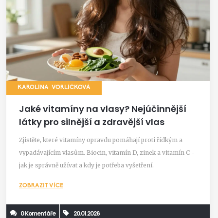
KAROLÍNA VORLÍČKOVÁ
Jaké vitamíny na vlasy? Nejúčinnější
látky pro silnější a zdravější vlas
Zjistěte, které vitamíny opravdu pomáhají proti řídkým a
vypadávajícím vlasům. Biocin, vitamín D, zinek a vitamín C -
jak je správně užívat a kdy je potřeba vyšetření.
ZOBRAZIT VÍCE
0 Komentáře
20.01.2026