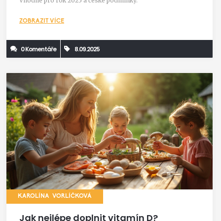
Vhodné pro rok 2025 a české podmínky.
ZOBRAZIT VÍCE
0 Komentáře
8.09.2025
KAROLÍNA VORLÍČKOVÁ
Jak nejlépe doplnit vitamín D?