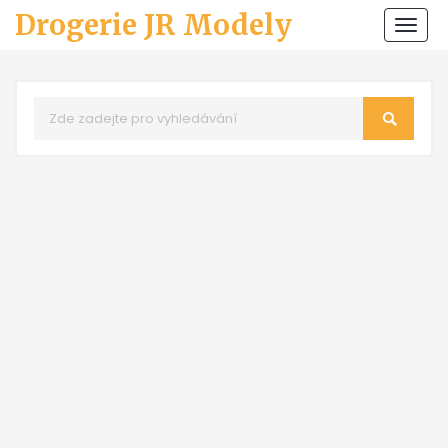
Drogerie JR Modely
Zobr
navi