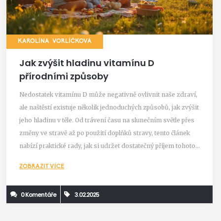
KAROLÍNA VORLÍČKOVÁ
Jak zvýšit hladinu vitamínu D
přírodními způsoby
Nedostatek vitamínu D může negativně ovlivnit naše zdraví,
ale naštěstí existuje několik jednoduchých způsobů, jak zvýšit
jeho hladinu v těle. Od trávení času na slunečním světle přes
změny ve stravě až po použití doplňků stravy, tento článek
nabízí praktické rady, jak si udržet dostatečný příjem tohoto
základního vitamínu. Dozvíte se také, které potraviny jsou
ZOBRAZIT VÍCE
nejbohatším zdrojem vitamínu D a jaké faktory mohou
ovlivnit jeho vstřebávání.
0 Komentáře
3.02.2025