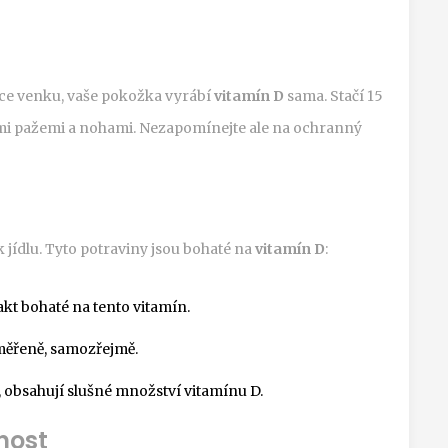
unce venku, vaše pokožka vyrábí
vitamín D
sama. Stačí 15
ými pažemi a nohami. Nezapomínejte ale na ochranný
 k jídlu. Tyto potraviny jsou bohaté na
vitamín D
:
akt bohaté na tento vitamín.
iměřeně, samozřejmě.
 obsahují slušné množství vitamínu D.
nost