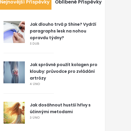
Nejnovější Příspěvky
Oblíbené Příspěvky
Jak dlouho trvá p Shine? Vydrží
paragraphs lesk na nohou
opravdu týdny?
5 DUB
Jak správně použít kolagen pro
klouby: průvodce pro zvládání
artrózy
4 ÚNO
Jak dosáhnout hustší hřívy s
účinnými metodami
3 ÚNO