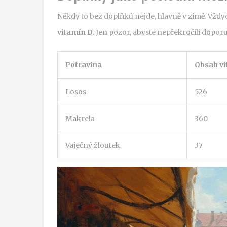
Někdy to bez doplňků nejde, hlavně v zimě. Vždyck
vitamín D
. Jen pozor, abyste nepřekročili dopo
Potravina
Obsah vi
Losos
526
Makrela
360
Vaječný žloutek
37