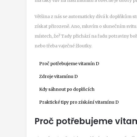
má taky vliv na naši imunitu a obecně je dobrý p
Většina z nás se automaticky dívá k doplňkům strav
získat přirozeně. Ano, mluvím o slunečním svitu.
místech, že? Tady přichází na řadu potraviny boh
nebo třeba vaječné žloutky.
Proč potřebujeme vitamín D
Zdroje vitamínu D
Kdy sáhnout po doplňcích
Praktické tipy pro získání vitamínu D
Proč potřebujeme vita