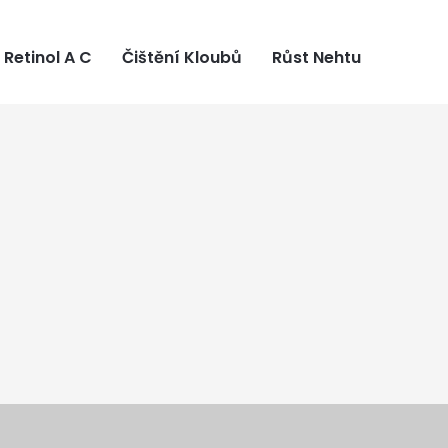
Retinol A C
Čištění Kloubů
Růst Nehtu