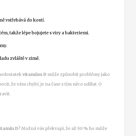
ě vstřebává do kostí.
ém, takže lépe bojujete s viry a bakteriemi.
émy.
adu zvláště v zimě.
nedostatek
vitamínu D
může způsobit problémy jako
it, že vám chybí, je na čase s tím něco udělat. O
ravit.
itamín D
? Možná vás překvapí, že až 90 % ho může