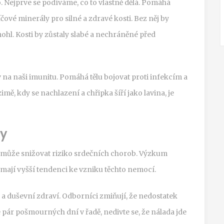
o. Nejprve se podíváme, co to vlastně dělá. Pomáhá
íčové minerály pro silné a zdravé kosti. Bez něj by
ohl. Kosti by zůstaly slabé a nechráněné před
v na naši imunitu. Pomáhá tělu bojovat proti infekcím a
ě, kdy se nachlazení a chřipka šíří jako lavina, je
ty
 může snižovat riziko srdečních chorob. Výzkum
mají vyšší tendenci ke vzniku těchto nemocí.
 duševní zdraví. Odborníci zmiňují, že nedostatek
 pár pošmourných dní v řadě, nedivte se, že nálada jde