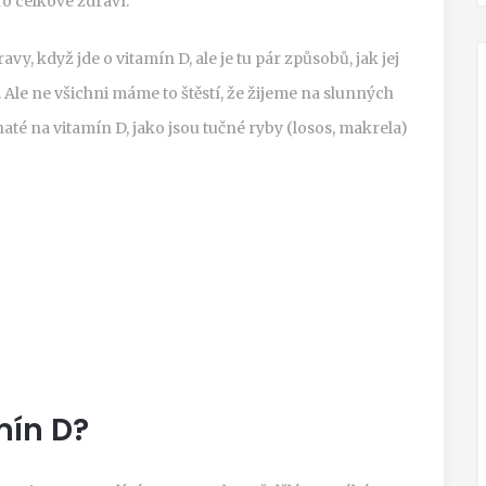
ro celkové zdraví.
y, když jde o vitamín D, ale je tu pár způsobů, jak jej
 Ale ne všichni máme to štěstí, že žijeme na slunných
até na vitamín D, jako jsou tučné ryby (losos, makrela)
mín D?