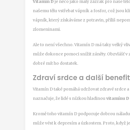
Vitamín D
je něco jako malý zázrak pro naše těl
našemu tělu vstřebat vápník a fosfor, což jsou kl
vápník, který získáváme z potravin, příliš nepom
zlomeninami.
Ale to není všechno. Vitamín D má taky velký vli
může dokonce pomoci snížit záněty. Obzvlášť v zim
dobré mít ho dostatek.
Zdraví srdce a další benefi
Vitamín D také pomáhá udržovat zdravé srdce a
naznačuje, že lidé s nízkou hladinou
vitamínu D
Kromě toho vitamín D podporuje dobrou náladu a
může vést k depresím a úzkostem. Proto, když je