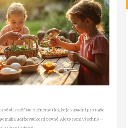
e proč vlastně? No, začneme tím, že je zásadní pro naše
e pomáhá udržovat kosti pevné. Ale to není všechno –