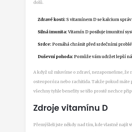
dolů.
Zdravé kosti:
S vitamínem D se kalcium správn
Silná imunita:
Vitamín D posiluje imunitní syst
Srdce:
Pomáhá chránit před srdečními probl
Duševní pohoda:
Pomůže vám udržet lepší nál
A když už mluvíme o zdraví, nezapomeňme, že 
osteoporóza nebo rachitida. Takže pokud máte poc
všechny tyhle benefity se tělo prostě nechce přip
Zdroje vitamínu D
Přemýšleli jste někdy nad tím, kde vlastně najít
v