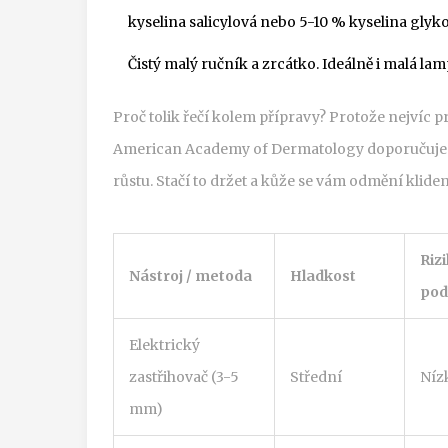
kyselina salicylová nebo 5-10 % kyselina glykol
Čistý malý ručník a zrcátko. Ideálně i malá lam
Proč tolik řečí kolem přípravy? Protože nejvíc p
American Academy of Dermatology doporučuje os
růstu. Stačí to držet a kůže se vám odmění klide
Riz
Nástroj / metoda
Hladkost
pod
Elektrický
zastřihovač (3-5
Střední
Níz
mm)