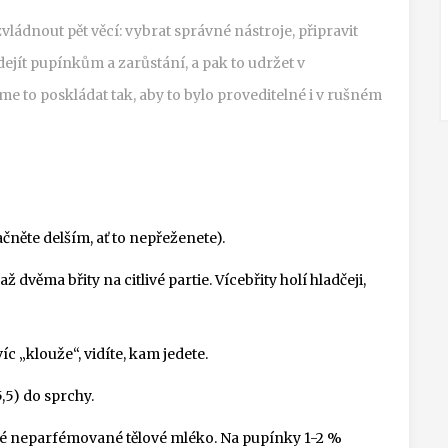
vládnout pět věcí: vybrat správné nástroje, připravit
edejít pupínkům a zarůstání, a pak to udržet v
me to poskládat tak, aby to bylo proveditelné i v rušném
čněte delším, ať to nepřeženete).
až dvěma břity na citlivé partie. Vícebřity holí hladčeji,
íc „klouže“, vidíte, kam jedete.
5) do sprchy.
ehké neparfémované tělové mléko. Na pupínky 1-2 %