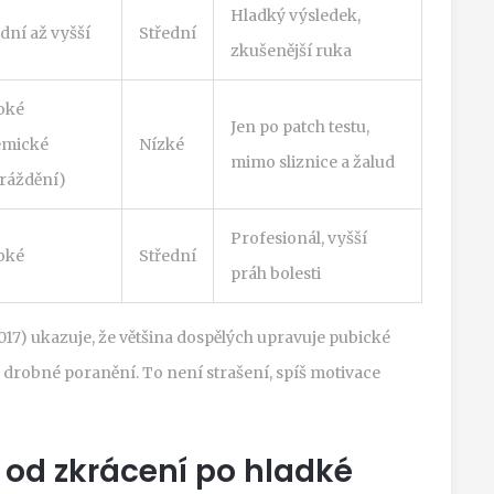
Hladký výsledek,
dní až vyšší
Střední
zkušenější ruka
oké
Jen po patch testu,
emické
Nízké
mimo sliznice a žalud
ráždění)
Profesionál, vyšší
oké
Střední
práh bolesti
17) ukazuje, že většina dospělých upravuje pubické
a drobné poranění. To není strašení, spíš motivace
 od zkrácení po hladké