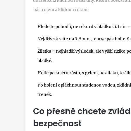
udržet kůži klidnou i další dny. Reálná očekáván
nástrojem a klidnou rukou.
Hledejte pohodlí, ne rekord v hladkosti: trim 
Nejdřív zkraťte na 3-5 mm, teprve pak holte. S
Žiletka = nejhladší výsledek, ale vyšší riziko 
hladké.
Holte po směru růstu, s gelem, bez tlaku, krátk
Po holení opláchnout studenou vodou, zklidnit
trenek.
Co přesně chcete zvládn
bezpečnost