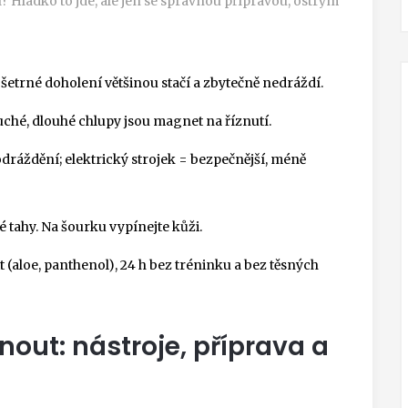
í? Hladko to jde, ale jen se správnou přípravou, ostrým
+ šetrné doholení většinou stačí a zbytečně nedráždí.
uché, dlouhé chlupy jsou magnet na říznutí.
podráždění; elektrický strojek = bezpečnější, méně
é tahy. Na šourku vypínejte kůži.
 (aloe, panthenol), 24 h bez tréninku a bez těsných
out: nástroje, příprava a