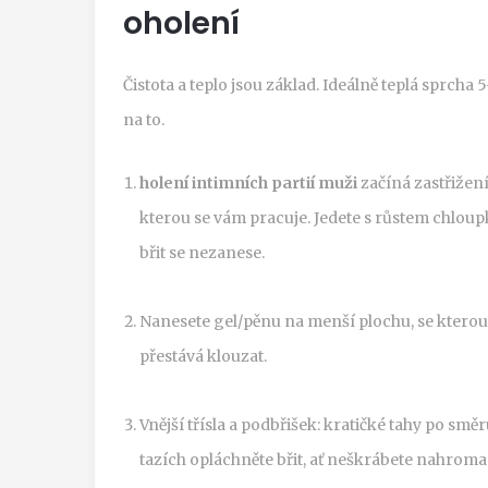
oholení
Čistota a teplo jsou základ. Ideálně teplá sprcha 
na to.
holení intimních partií muži
začíná zastřižení
kterou se vám pracuje. Jedete s růstem chloup
břit se nezanese.
Nanesete gel/pěnu na menší plochu, se kterou p
přestává klouzat.
Vnější třísla a podbřišek: kratičké tahy po směr
tazích opláchněte břit, ať neškrábete nahrom