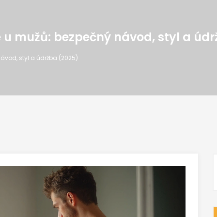
e u mužů: bezpečný návod, styl a úd
ávod, styl a údržba (2025)