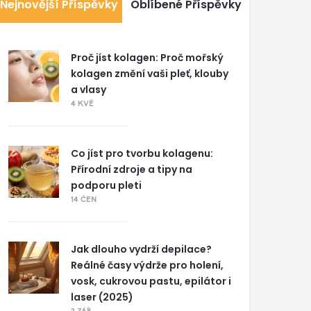
Nejnovější Příspěvky
Oblíbené Příspěvky
Proč jíst kolagen: Proč mořský
kolagen změní vaši pleť, klouby
a vlasy
4 KVĚ
Co jíst pro tvorbu kolagenu:
Přírodní zdroje a tipy na
podporu pleti
14 ČEN
Jak dlouho vydrží depilace?
Reálné časy výdrže pro holení,
vosk, cukrovou pastu, epilátor i
laser (2025)