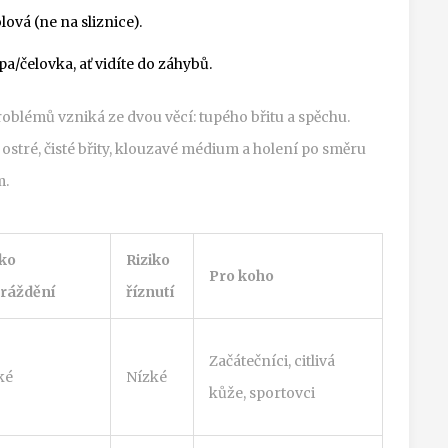
ová (ne na sliznice).
pa/čelovka, ať vidíte do záhybů.
roblémů vzniká ze dvou věcí: tupého břitu a spěchu.
tré, čisté břity, klouzavé médium a holení po směru
m.
iko
Riziko
Pro koho
ráždění
říznutí
Začátečníci, citlivá
ké
Nízké
kůže, sportovci