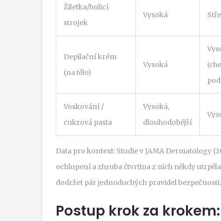
Žiletka/holicí
Vysoká
Stře
strojek
Vys
Depilační krém
Vysoká
(ch
(na tělo)
pod
Voskování /
Vysoká,
Vys
cukrová pasta
dlouhodobější
Data pro kontext: Studie v JAMA Dermatology (20
ochlupení a zhruba čtvrtina z nich někdy utrpěl
dodržet pár jednoduchých pravidel bezpečnosti.
Postup krok za krokem: