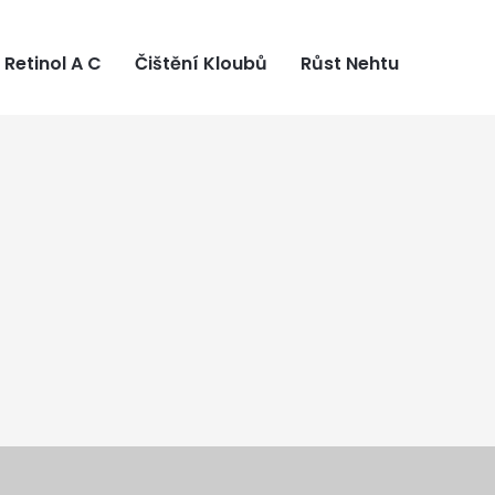
Retinol A C
Čištění Kloubů
Růst Nehtu