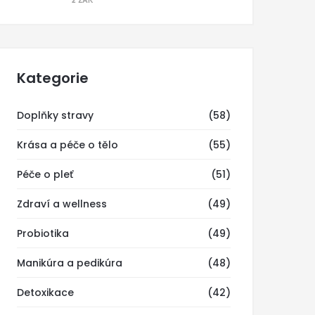
2 ZÁŘ
Kategorie
Doplňky stravy
(58)
Krása a péče o tělo
(55)
Péče o pleť
(51)
Zdraví a wellness
(49)
Probiotika
(49)
Manikúra a pedikúra
(48)
Detoxikace
(42)