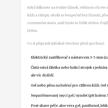
Když kliknete na tenhle článek, většinou chcete z
kůži a chlupy, oholit se bezpečně bez říznutí, př
rozumném stavu, aniž byste to řešili obden. Pojď
týdnu.
Co si připravit (ideálně všechno před sprchou):
Elektrický zastřihovač s nástavcem 3-5 mm (za
Čistá ostrá žiletka nebo holicí strojek s jedním 
ale víc dráždí.
Gel nebo pěna na holení pro citlivou kůži. Gel v
Neparfémovaný mycí gel / syndet (pH kolem 5,
Post-shave péče: aloe vera gel, panthenol, l