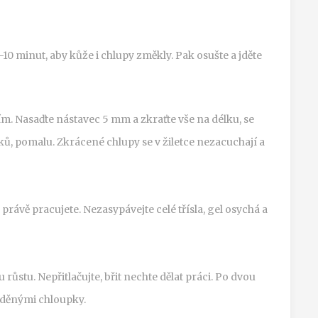
5-10 minut, aby kůže i chlupy změkly. Pak osušte a jděte
m. Nasaďte nástavec 5 mm a zkraťte vše na délku, se
ků, pomalu. Zkrácené chlupy se v žiletce nezacuchají a
rávě pracujete. Nezasypávejte celé třísla, gel osychá a
u růstu. Nepřitlačujte, břit nechte dělat práci. Po dvou
aděnými chloupky.