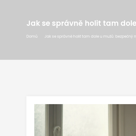
Jak se správně holit tam dol
Domů
Jak se správně holit tam dole u mužů: bezpečný n