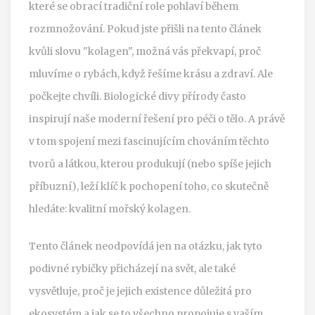
které se obrací tradiční role pohlaví během
rozmnožování.
Pokud jste přišli na tento článek
kvůli slovu "kolagen", možná vás překvapí, proč
mluvíme o rybách, když řešíme krásu a zdraví. Ale
počkejte chvíli. Biologické divy přírody často
inspirují naše moderní řešení pro péči o tělo. A právě
v tom spojení mezi fascinujícím chováním těchto
tvorů a látkou, kterou produkují (nebo spíše jejich
příbuzní), leží klíč k pochopení toho, co skutečně
hledáte: kvalitní
mořský kolagen
.
Tento článek neodpovídá jen na otázku, jak tyto
podivné rybičky přicházejí na svět, ale také
vysvětluje, proč je jejich existence důležitá pro
ekosystém a jak se to všechno propojuje s vaším