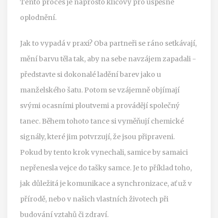
Tento proces je naprosto klíčový pro úspěšné
oplodnění.
Jak to vypadá v praxi? Oba partneři se ráno setkávají,
mění barvu těla tak, aby na sebe navzájem zapadali -
představte si dokonalé ladění barev jako u
manželského šatu. Potom se vzájemně objímají
svými ocasními ploutvemi a provádějí společný
tanec. Během tohoto tance si vyměňují chemické
signály, které jim potvrzují, že jsou připraveni.
Pokud by tento krok vynechali, samice by samaici
nepřenesla vejce do tašky samce. Je to příklad toho,
jak důležitá je komunikace a synchronizace, ať už v
přírodě, nebo v našich vlastních životech při
budování vztahů či zdraví.