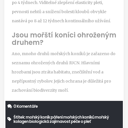
po 4 týdnech. Viditelné zlepšení elasticity pleti,
pevnosti nehtů a snížení bolesti kloubů obvykle
nastává po 8 až 12 týdnech kontinuálního užívání.
Jsou mořští koníci ohroženým
druhem?
Ano, mnoho druhů mořských koníků je zařazeno do
seznamu ohrožených druhů IUCN. Hlavními
hrozbami jsou ztráta habitatu, znečištění vod a
nepřípustný rybolov. Jejich ochrana je důležitá pro
zachování biodiverzity moří.
0 Komentáře
Štítek:
mořský koník
páření mořských koníků
mořský
kolagen
biologická zajímavost
péče o pleť