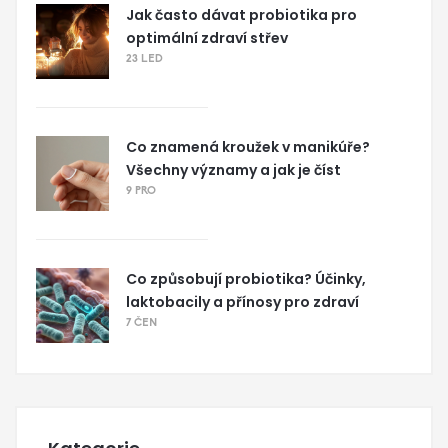
Jak často dávat probiotika pro
optimální zdraví střev
23 LED
Co znamená kroužek v manikúře?
Všechny významy a jak je číst
9 PRO
Co způsobují probiotika? Účinky,
laktobacily a přínosy pro zdraví
7 ČEN