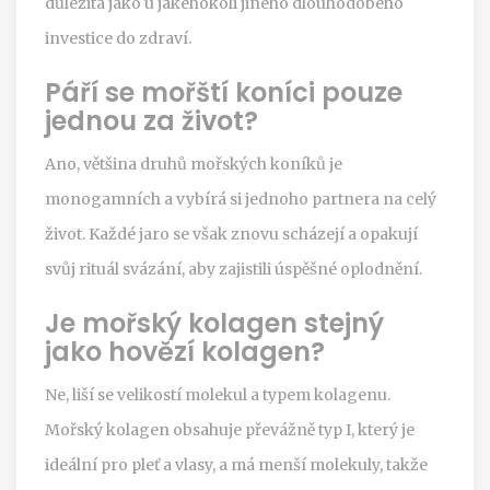
důležitá jako u jakéhokoli jiného dlouhodobého
investice do zdraví.
Páří se mořští koníci pouze
jednou za život?
Ano, většina druhů mořských koníků je
monogamních a vybírá si jednoho partnera na celý
život. Každé jaro se však znovu scházejí a opakují
svůj rituál svázání, aby zajistili úspěšné oplodnění.
Je mořský kolagen stejný
jako hovězí kolagen?
Ne, liší se velikostí molekul a typem kolagenu.
Mořský kolagen obsahuje převážně typ I, který je
ideální pro pleť a vlasy, a má menší molekuly, takže