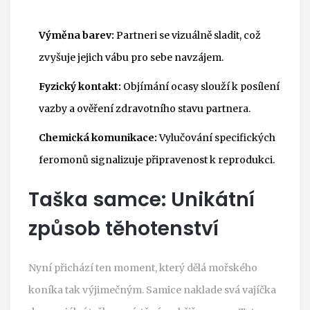
Výměna barev:
Partneri se vizuálně sladit, což
zvyšuje jejich vábu pro sebe navzájem.
Fyzický kontakt:
Objímání ocasy slouží k posílení
vazby a ověření zdravotního stavu partnera.
Chemická komunikace:
Vylučování specifických
feromonů signalizuje připravenost k reprodukci.
Taška samce: Unikátní
způsob těhotenství
Nyní přichází ten moment, který dělá mořského
koníka tak výjimečným. Samice naklade svá vajíčka