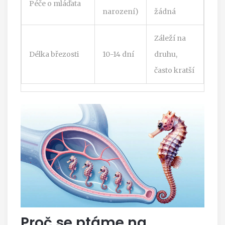
Péče o mláďata
narození)
žádná
Záleží na
Délka březosti
10-14 dní
druhu,
často kratší
Proč se ptáme na