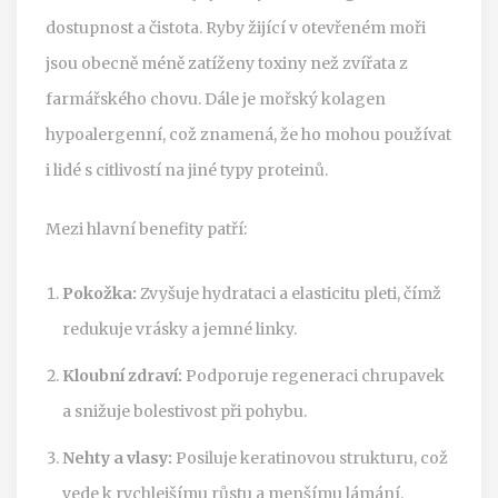
dostupnost a čistota. Ryby žijící v otevřeném moři
jsou obecně méně zatíženy toxiny než zvířata z
farmářského chovu. Dále je mořský kolagen
hypoalergenní, což znamená, že ho mohou používat
i lidé s citlivostí na jiné typy proteinů.
Mezi hlavní benefity patří:
Pokožka:
Zvyšuje hydrataci a elasticitu pleti, čímž
redukuje vrásky a jemné linky.
Kloubní zdraví:
Podporuje regeneraci chrupavek
a snižuje bolestivost při pohybu.
Nehty a vlasy:
Posiluje keratinovou strukturu, což
vede k rychlejšímu růstu a menšímu lámání.