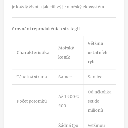
je každý život a jak citlivý je mořský ekosystém.
Srovnání reprodukčních strategií
Většina
Mořský
Charakteristika
ostatních
koník
ryb
Těhotná strana
Samec
Samice
Od několika
Až 1 500-2
Počet potomků
set do
500
milionů
Žádná (po
Většinou