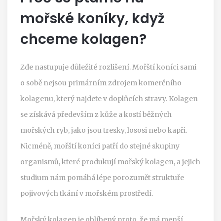
mořské koníky, když
chceme kolagen?
Zde nastupuje důležité rozlišení. Mořští koníci sami
o sobě nejsou primárním zdrojem komerčního
kolagenu, který najdete v doplňcích stravy. Kolagen
se získává především z kůže a kostí běžných
mořských ryb, jako jsou tresky, lososi nebo kapři.
Nicméně, mořští koníci patří do stejné skupiny
organismů, které produkují
mořský kolagen
, a jejich
studium nám pomáhá lépe porozumět struktuře
pojivových tkání v mořském prostředí.
Mořský kolagen je oblíbený proto, že má menší