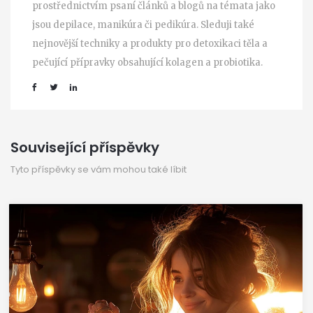
prostřednictvím psaní článků a blogů na témata jako
jsou depilace, manikúra či pedikúra. Sleduji také
nejnovější techniky a produkty pro detoxikaci těla a
pečující přípravky obsahující kolagen a probiotika.
Související příspěvky
Tyto příspěvky se vám mohou také líbit