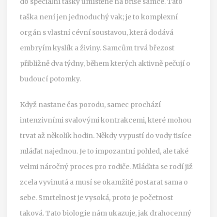
do speciální tašky umístěné na břiše samce. Tato
taška není jen jednoduchý vak; je to komplexní
orgán s vlastní cévní soustavou, která dodává
embryím kyslík a živiny. Samcům trvá březost
přibližně dva týdny, během kterých aktivně pečují o
budoucí potomky.
Když nastane čas porodu, samec prochází
intenzivními svalovými kontrakcemi, které mohou
trvat až několik hodin. Někdy vypustí do vody tisíce
mláďat najednou. Je to impozantní pohled, ale také
velmi náročný proces pro rodiče. Mláďata se rodí již
zcela vyvinutá a musí se okamžitě postarat sama o
sebe. Smrtelnost je vysoká, proto je početnost
taková. Tato biologie nám ukazuje, jak drahocenný