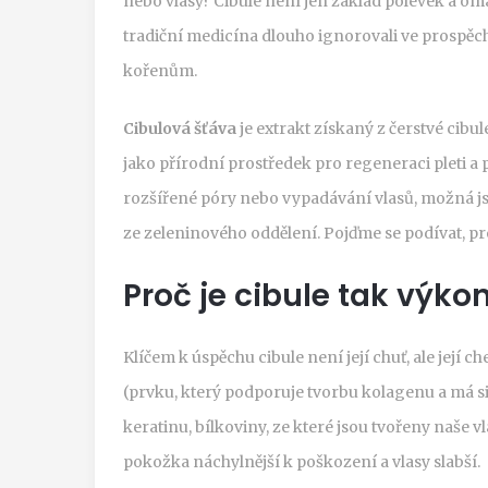
nebo vlasy? Cibule není jen základ polévek a omá
tradiční medicína dlouho ignorovali ve prospěch
kořenům.
Cibulová šťáva
je
extrakt získaný z čerstvé cibul
jako přírodní prostředek pro regeneraci pleti a 
rozšířené póry nebo vypadávání vlasů, možná jst
ze zeleninového oddělení. Pojďme se podívat, pro
Proč je cibule tak výko
Klíčem k úspěchu cibule není její chuť, ale její
(
prvku, který podporuje tvorbu kolagenu a má si
keratinu, bílkoviny, ze které jsou tvořeny naše vl
pokožka náchylnější k poškození a vlasy slabší.