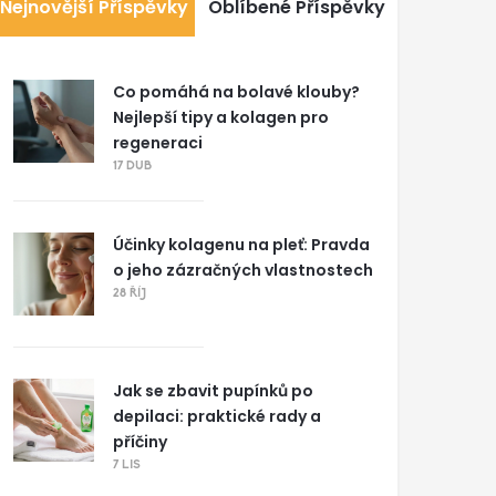
Nejnovější Příspěvky
Oblíbené Příspěvky
Co pomáhá na bolavé klouby?
Nejlepší tipy a kolagen pro
regeneraci
17 DUB
Účinky kolagenu na pleť: Pravda
o jeho zázračných vlastnostech
28 ŘÍJ
Jak se zbavit pupínků po
depilaci: praktické rady a
příčiny
7 LIS