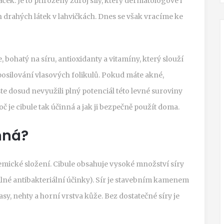
ček. Je to přirozený zdroj síly, který dermatologové i
 drahých látek v lahvičkách. Dnes se však vracíme ke
e, bohatý na síru, antioxidanty a vitamíny, který slouží
posilování vlasových folikulů
. Pokud máte akné,
e dosud nevyužili plný potenciál této levné suroviny
č je cibule tak účinná a jak ji bezpečně použít doma.
nná?
 chemické složení. Cibule obsahuje vysoké množství
síry
lné antibakteriální účinky
)
. Sír je stavebním kamenem
asy, nehty a horní vrstva kůže. Bez dostatečné síry je