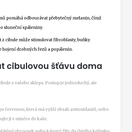
mů pomáhá odbourávat přebytečný melanin, čímž
o sluneční spáleniny.
t z cibule může stimulovat fibroblasty, buňky
 hojení drobných řezů a popálenin.
vat cibulovou šťávu doma
ibule z vašeho sklepa. Postup je jednoduchý, ale
épe červenou, která má vyšší obsah antioxidantů, nebo
ujte ji v mixéru do kaše.
plátěné ubrousek nebo kávový filtr do čistého kelímku.