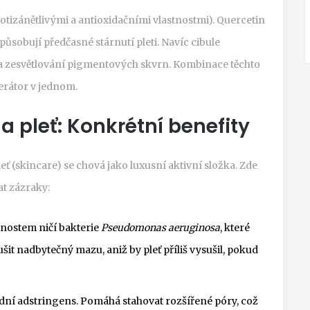
rotizánětlivými a antioxidačními vlastnostmi
)
. Quercetin
ůsobují předčasné stárnutí pleti. Navíc cibule
 a zesvětlování pigmentových skvrn. Kombinace těchto
nerátor v jednom.
a pleť: Konkrétní benefity
o pleť (skincare) se chová jako luxusní aktivní složka. Zde
at zázraky:
tnostem ničí bakterie
Pseudomonas aeruginosa
, které
it nadbytečný mazu, aniž by pleť příliš vysušil, pokud
odní adstringens. Pomáhá stahovat rozšířené póry, což