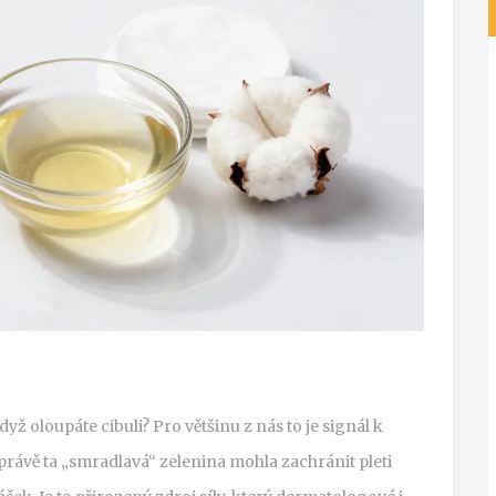
yž oloupáte cibuli? Pro většinu z nás to je signál k
rávě ta „smradlavá“ zelenina mohla zachránit pleti