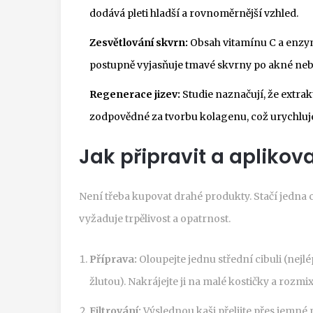
dodává pleti hladší a rovnoměrnější vzhled.
Zesvětlování skvrn:
Obsah vitamínu C a enzy
postupně vyjasňuje tmavé skvrny po akné neb
Regenerace jizev:
Studie naznačují, že extrak
zodpovědné za tvorbu kolagenu, což urychluje
Jak připravit a apliko
Není třeba kupovat drahé produkty. Stačí jedna c
vyžaduje trpělivost a opatrnost.
Příprava:
Oloupejte jednu střední cibuli (nejl
žlutou). Nakrájejte ji na malé kostičky a rozmix
Filtrování:
Výslednou kaši přelijte přes jemné 