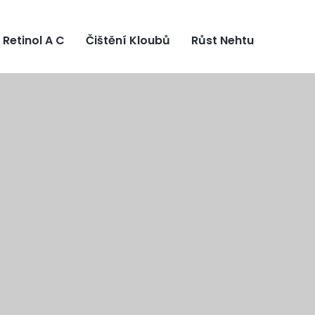
Retinol A C
Čištění Kloubů
Růst Nehtu