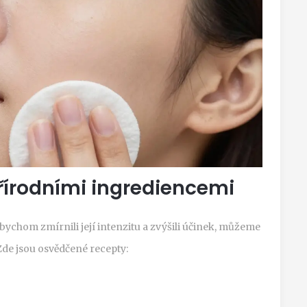
řírodními ingrediencemi
bychom zmírnili její intenzitu a zvýšili účinek, můžeme
Zde jsou osvědčené recepty: