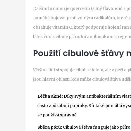
Dalším hrdinou je
quercetin
(
silný flavonoid s p
pomáhá bojovat proti volným radikálům, které zp
obsahuje vitamín C, který podporuje hojení ran
látek činí z cibule přírodní antibiotikum a rege
Použití cibulové šťávy n
Většina lidí si spojuje cibuli s jídlem, ale v péči 
jsou hlavní oblasti, kde může cibulová šťáva uděl
Léčba akné:
Díky svým antibakteriálním vlas
často způsobují pupínky. Sír také pomáhá vysuš
se používá správně.
Sběra pórů:
Cibulová šťáva funguje jako přír