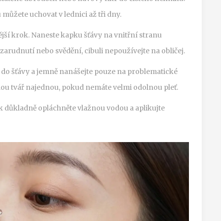
 můžete uchovat v lednici až tři dny.
ější krok. Naneste kapku šťávy na vnitřní stranu
 zarudnutí nebo svědění, cibuli nepoužívejte na obličej.
o šťávy a jemně nanášejte pouze na problematické
elou tvář najednou, pokud nemáte velmi odolnou pleť.
k důkladně opláchněte vlažnou vodou a aplikujte