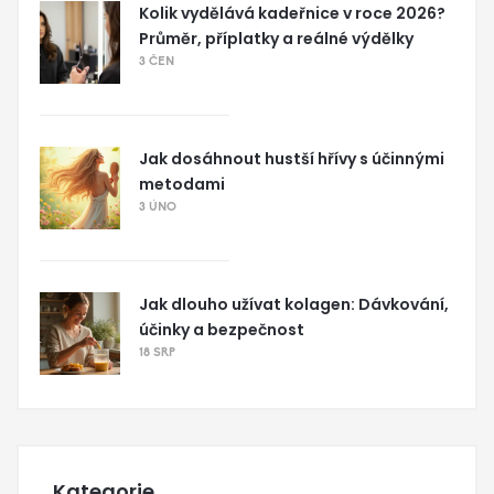
Kolik vydělává kadeřnice v roce 2026?
Průměr, příplatky a reálné výdělky
3 ČEN
Jak dosáhnout hustší hřívy s účinnými
metodami
3 ÚNO
Jak dlouho užívat kolagen: Dávkování,
účinky a bezpečnost
18 SRP
Kategorie