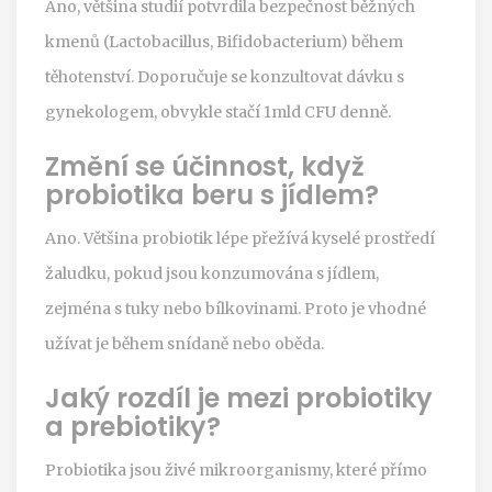
Ano, většina studií potvrdila bezpečnost běžných
kmenů (Lactobacillus, Bifidobacterium) během
těhotenství. Doporučuje se konzultovat dávku s
gynekologem, obvykle stačí 1mld CFU denně.
Změní se účinnost, když
probiotika beru s jídlem?
Ano. Většina probiotik lépe přežívá kyselé prostředí
žaludku, pokud jsou konzumována s jídlem,
zejména s tuky nebo bílkovinami. Proto je vhodné
užívat je během snídaně nebo oběda.
Jaký rozdíl je mezi probiotiky
a prebiotiky?
Probiotika
jsou živé mikroorganismy, které přímo