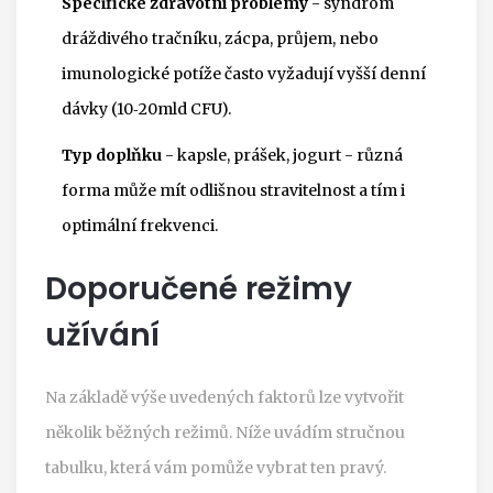
Specifické zdravotní problémy
- syndrom
dráždivého tračníku, zácpa, průjem, nebo
imunologické potíže často vyžadují vyšší denní
dávky (10‑20mld CFU).
Typ doplňku
- kapsle, prášek, jogurt - různá
forma může mít odlišnou stravitelnost a tím i
optimální frekvenci.
Doporučené režimy
užívání
Na základě výše uvedených faktorů lze vytvořit
několik běžných režimů. Níže uvádím stručnou
tabulku, která vám pomůže vybrat ten pravý.