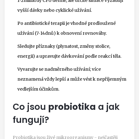
1‑2miliardy CFU denně, ale určité situace vyžadují
vyšší dávky nebo cyklické užívání.
Po antibiotické terapii je vhodné prodloužené
užívání (7‑14dnů) k obnovení rovnováhy.
Sledujte příznaky (plynatost, změny stolice,
energii) a upravujte dávkování podle reakcí těla.
Vyvarujte se nadměrného užívání; více
neznamená vždy lepší a může vést k nepříjemným
vedlejším účinkům.
Co jsou
probiotika
a jak
fungují?
Probiotika jsou živé mikroorganismy - nejčastěji