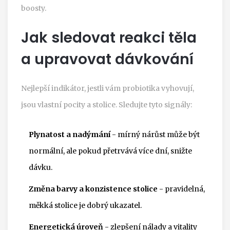
boosty.
Jak sledovat reakci těla
a upravovat dávkování
Nejlepší indikátor, jestli vám probiotika vyhovují,
jsou vlastní pocity a stolice. Sledujte tyto signály:
Plynatost a nadýmání
- mírný nárůst může být
normální, ale pokud přetrvává více dní, snižte
dávku.
Změna barvy a konzistence stolice
- pravidelná,
měkká stolice je dobrý ukazatel.
Energetická úroveň
- zlepšení nálady a vitality