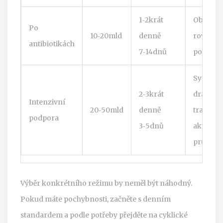
1‑2krát
Obnove
Po
10‑20mld
denně
rovnová
antibiotikách
7‑14dnů
po léčbě
Syndro
2‑3krát
dráždiv
Intenzivní
20‑50mld
denně
tračníku
podpora
3‑5dnů
akutní
průjem
Výběr konkrétního režimu by neměl být náhodný.
Pokud máte pochybnosti, začněte s denním
standardem a podle potřeby přejděte na cyklické