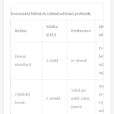
Porovnání běžných režimů užívání probiotik
Dávka
Ideální
Režim
Frekvence
(CFU)
situace
Prevenci
Denni
běžná
1‑2mld
1× denně
standard
údržba
mikrofl
Stres,
5dnů po
Cyklický
zvýšený
5‑10mld
sobě, 2dny
boost
výskyt
pauza
infekcí