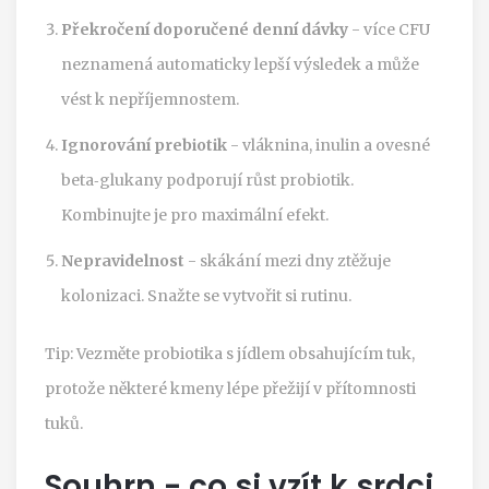
Překročení doporučené denní dávky
- více CFU
neznamená automaticky lepší výsledek a může
vést k nepříjemnostem.
Ignorování prebiotik
- vláknina, inulin a ovesné
beta‑glukany podporují růst probiotik.
Kombinujte je pro maximální efekt.
Nepravidelnost
- skákání mezi dny ztěžuje
kolonizaci. Snažte se vytvořit si rutinu.
Tip: Vezměte probiotika s jídlem obsahujícím tuk,
protože některé kmeny lépe přežijí v přítomnosti
tuků.
Souhrn - co si vzít k srdci