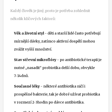
Každý člověk je jiný, proto je potřeba zohlednit
několik klíčových faktorů:
Věk a životní styl
- děti a starší lidé často potřebují
mírnější dávky, zatímco aktivní dospělí mohou
zvážit vyšší množství.
Stav střevní mikroflóry
- po antibiotické terapii je
nutné „nasadit“ probiotika delší dobu, obvykle
7‑14dnů.
Současné léky
- některé
antibiotika
ničí i
prospěšné bakterie, tak je dobré užívat probiotika
v rozmezí 2‑3hodin po dávce antibiotika.