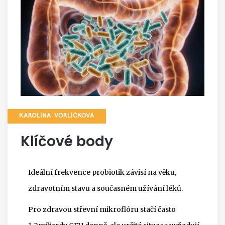
KAROLÍNA VORLÍČKOVÁ
Klíčové body
Ideální frekvence probiotik závisí na věku,
zdravotním stavu a současném užívání léků.
Pro zdravou střevní mikroflóru stačí často