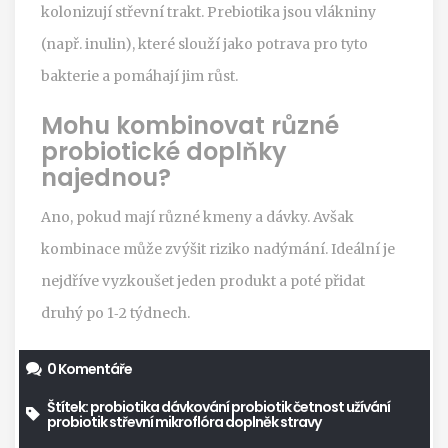
kolonizují střevní trakt.
Prebiotika
jsou vlákniny
(např. inulin), které slouží jako potrava pro tyto
bakterie a pomáhají jim růst.
Mohu kombinovat různé
probiotické doplňky
najednou?
Ano, pokud mají různé kmeny a dávky. Avšak
kombinace může zvýšit riziko nadýmání. Ideální je
nejdříve vyzkoušet jeden produkt a poté přidat
druhý po 1‑2 týdnech.
0 Komentáře
Štítek:
probiotika
dávkování probiotik
četnost užívání
probiotik
střevní mikroflóra
doplněk stravy