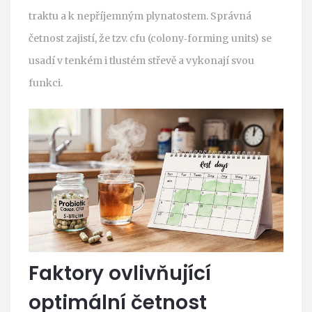
traktu a k nepříjemným plynatostem. Správná
četnost zajistí, že tzv.
cfu
(colony‑forming units)
se
usadí v tenkém i tlustém střevě a vykonají svou
funkci.
Faktory ovlivňující
optimální četnost