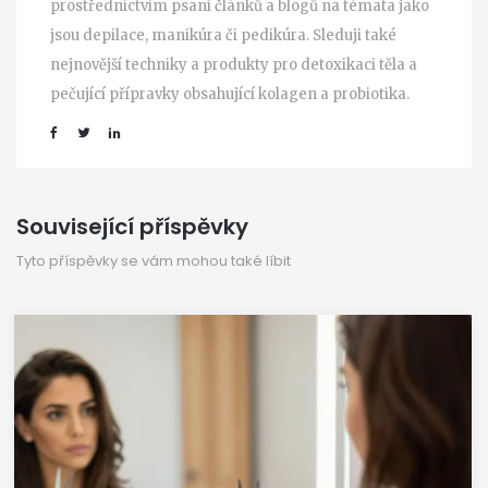
prostřednictvím psaní článků a blogů na témata jako
jsou depilace, manikúra či pedikúra. Sleduji také
nejnovější techniky a produkty pro detoxikaci těla a
pečující přípravky obsahující kolagen a probiotika.
Související příspěvky
Tyto příspěvky se vám mohou také líbit