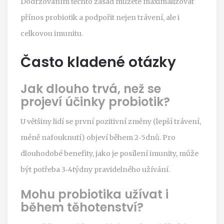
Dodržováním těchto zásad můžete maximalizovat
přínos probiotik a podpořit nejen trávení, ale i
celkovou imunitu.
Často kladené otázky
Jak dlouho trvá, než se
projeví účinky probiotik?
U většiny lidí se první pozitivní změny (lepší trávení,
méně nafouknutí) objeví během 2‑5dnů. Pro
dlouhodobé benefity, jako je posílení imunity, může
být potřeba 3‑4týdny pravidelného užívání.
Mohu probiotika užívat i
během těhotenství?