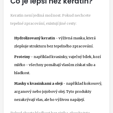
Co je lepší než keratin?
Keratin není jediná možnost. Pokud nechcete
tepelné zpracování, existují jiné cesty:
Hydrolizovaný keratin
- výživná maska, která
zlepšuje strukturu bez tepelného zpracování.
Proteiny
- například kvasinky, vaječný bílek, kozí
mléko - všechny pomáhají vlasům získat sílu a
hladkost.
Masky s kvasinkami a oleji
- například kokosový,
arganový nebo jojobový olej. Tyto produkty
nezakrývají vlas, ale ho výživou napájejí.
Pokud chcete hladkost bez rizika, zkusíte tyto