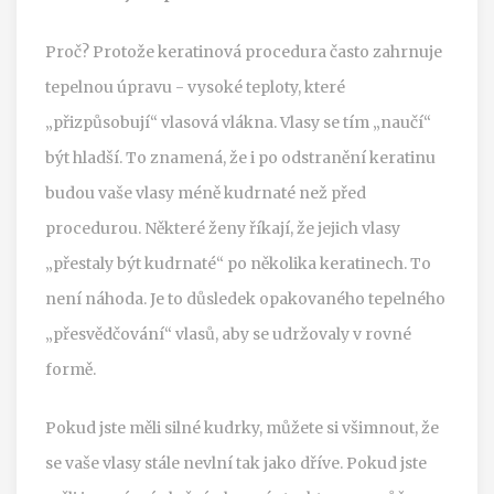
Proč? Protože keratinová procedura často zahrnuje
tepelnou úpravu - vysoké teploty, které
„přizpůsobují“ vlasová vlákna. Vlasy se tím „naučí“
být hladší. To znamená, že i po odstranění keratinu
budou vaše vlasy méně kudrnaté než před
procedurou. Některé ženy říkají, že jejich vlasy
„přestaly být kudrnaté“ po několika keratinech. To
není náhoda. Je to důsledek opakovaného tepelného
„přesvědčování“ vlasů, aby se udržovaly v rovné
formě.
Pokud jste měli silné kudrky, můžete si všimnout, že
se vaše vlasy stále nevlní tak jako dříve. Pokud jste