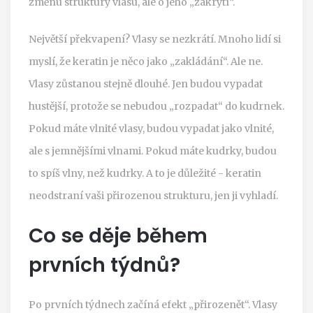
změnu struktury vlasu, ale o jeho „zakrytí“.
Největší překvapení? Vlasy se nezkrátí. Mnoho lidí si
myslí, že keratin je něco jako „zakládání“. Ale ne.
Vlasy zůstanou stejně dlouhé. Jen budou vypadat
hustější, protože se nebudou „rozpadat“ do kudrnek.
Pokud máte vlnité vlasy, budou vypadat jako vlnité,
ale s jemnějšími vlnami. Pokud máte kudrky, budou
to spíš vlny, než kudrky. A to je důležité - keratin
neodstraní vaši přirozenou strukturu, jen ji vyhladí.
Co se děje během
prvních týdnů?
Po prvních týdnech začíná efekt „přirozenět“. Vlasy