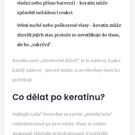
vlnění nebo přímo barvení) - keratin může
způsobit nežádoucí reakci.
Velmi suché nebo poškozené vlasy - keratin může
zhoršit jejich stav, protože se nevstřikuje do vlasu,
ale ho „zakrývá“.
Keratin není „všeobecně dobrý“. Je to nástroj. A jako
každý nástroj - má své místo. A ne všechny vlasy ho
potřebují.
Co dělat po keratinu?
Nejlepší rada? Nenechte se zavést „perfekčním“
vzhledem hned po proceduře. Vlasy se změní
postupně. Udržujte je hydratované. Používejte