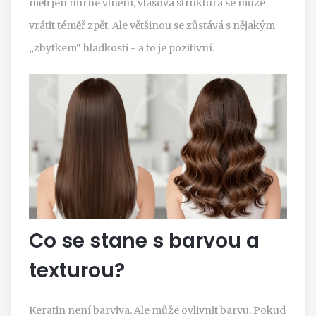
měli jen mírné vlnění, vlasová struktura se může
vrátit téměř zpět. Ale většinou se zůstává s nějakým
„zbytkem“ hladkosti - a to je pozitivní.
Co se stane s barvou a
texturou?
Keratin není barviva. Ale může ovlivnit barvu. Pokud