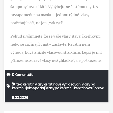
šampony bez sulfátů. Vyhýbejte se častému mytí. A
nezapomeňte na masku - jednou týdně. Vlasy
potřebují péči, ne jen „zakrytí“.
Pokud si všimnete, že se vaše vlasy stávají křehkými
nebo se začínají lomit - zastavte. Keratin není
výhoda, když zničíte vlasovou strukturu. Lepší je mít
přirozené, zdravé vlasy než „hladké“, ale poškozené.
0 Komentáře
Štítek:
keratin vlasy
keratinové vyhlazování
vlasy po
keratinu
jak vypadají vlasy po keratinu
keratinová úprava
6.03.2026