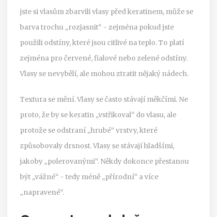
jste si vlasům zbarvili vlasy před keratinem, může se
barva trochu „rozjasnit“ - zejména pokud jste
použili odstíny, které jsou citlivé na teplo. To platí
zejména pro červené, fialové nebo zelené odstíny.
Vlasy se nevybělí, ale mohou ztratit nějaký nádech.
Textura se mění. Vlasy se často stávají měkčími. Ne
proto, že by se keratin „vstřikoval“ do vlasu, ale
protože se odstraní „hrubé“ vrstvy, které
způsobovaly drsnost. Vlasy se stávají hladšími,
jakoby „polerovanými“. Někdy dokonce přestanou
být „vážné“ - tedy méně „přírodní“ a více
„napravené“.