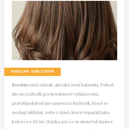
KAROLÍNA VORLÍČKOVÁ
Keratin
není zázrak, ale také není kalamita. Pokud
jste se rozhodli pro keratinové vyhlazování,
pravděpodobně jste unavení z kudrnek, které se
nechají uklidnit, nebo z vlásů, které vypadají jako
koberce z 90. let. Otázka zní: co se skutečně stane s