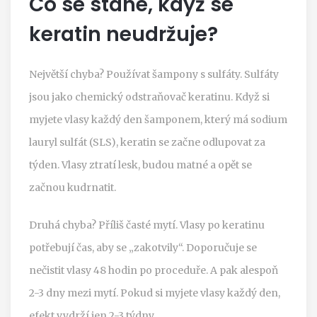
Co se stane, když se
keratin neudržuje?
Největší chyba? Používat šampony s sulfáty. Sulfáty
jsou jako chemický odstraňovač keratinu. Když si
myjete vlasy každý den šamponem, který má sodium
lauryl sulfát (SLS), keratin se začne odlupovat za
týden. Vlasy ztratí lesk, budou matné a opět se
začnou kudrnatit.
Druhá chyba? Příliš časté mytí. Vlasy po keratinu
potřebují čas, aby se „zakotvily“. Doporučuje se
nečistit vlasy 48 hodin po proceduře. A pak alespoň
2-3 dny mezi mytí. Pokud si myjete vlasy každý den,
efekt vydrží jen 2-3 týdny.