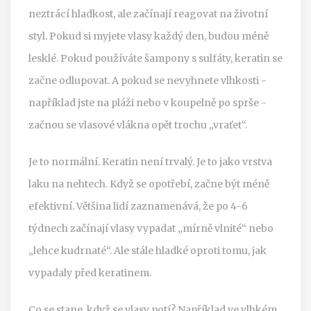
neztrácí hladkost, ale začínají reagovat na životní
styl. Pokud si myjete vlasy každý den, budou méně
lesklé. Pokud používáte šampony s sulfáty, keratin se
začne odlupovat. A pokud se nevyhnete vlhkosti -
například jste na pláži nebo v koupelně po sprše -
začnou se vlasové vlákna opět trochu „vraťet“.
Je to normální. Keratin není trvalý. Je to jako vrstva
laku na nehtech. Když se opotřebí, začne být méně
efektivní. Většina lidí zaznamenává, že po 4-6
týdnech začínají vlasy vypadat „mírně vlnité“ nebo
„lehce kudrnaté“. Ale stále hladké oproti tomu, jak
vypadaly před keratinem.
Co se stane, když se vlasy potí? Například ve vlhkém