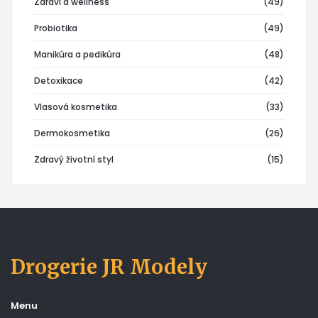
Zdraví a wellness
(49)
Probiotika
(49)
Manikúra a pedikúra
(48)
Detoxikace
(42)
Vlasová kosmetika
(33)
Dermokosmetika
(26)
Zdravý životní styl
(15)
Drogerie JR Modely
Menu