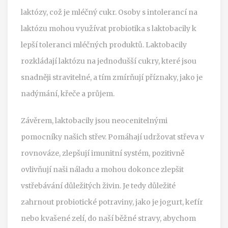
laktózy, což je mléčný cukr. Osoby s intolerancí na
laktózu mohou využívat probiotika s laktobacily k
lepší toleranci mléčných produktů. Laktobacily
rozkládají laktózu na jednodušší cukry, které jsou
snadněji stravitelné, a tím zmírňují příznaky, jako je
nadýmání, křeče a průjem.
Závěrem, laktobacily jsou neocenitelnými
pomocníky našich střev. Pomáhají udržovat střeva v
rovnováze, zlepšují imunitní systém, pozitivně
ovlivňují naši náladu a mohou dokonce zlepšit
vstřebávání důležitých živin. Je tedy důležité
zahrnout probiotické potraviny, jako je jogurt, kefír
nebo kvašené zelí, do naší běžné stravy, abychom