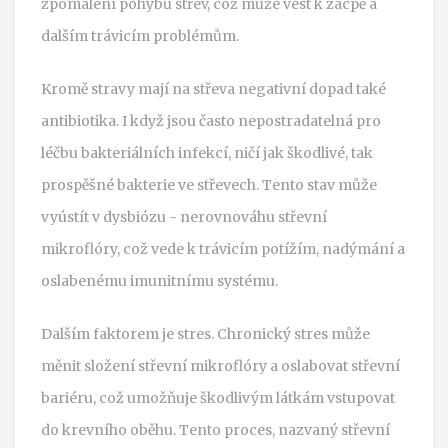
zpomalení pohybů střev, což může vést k zácpě a
dalším trávicím problémům.
Kromě stravy mají na střeva negativní dopad také
antibiotika. I když jsou často nepostradatelná pro
léčbu bakteriálních infekcí, ničí jak škodlivé, tak
prospěšné bakterie ve střevech. Tento stav může
vyústít v dysbiózu - nerovnováhu střevní
mikroflóry, což vede k trávicím potížím, nadýmání a
oslabenému imunitnímu systému.
Dalším faktorem je stres. Chronický stres může
měnit složení střevní mikroflóry a oslabovat střevní
bariéru, což umožňuje škodlivým látkám vstupovat
do krevního oběhu. Tento proces, nazvaný střevní