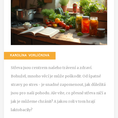
KAROLÍNA VORLÍČKOVÁ
Střeva jsou centrem našeho trávení a zdraví.
Bohužel, mnoho věcí je může poškodit. Od špatné
stravy po stres - je snadné zapomenout, jak důležitá
jsou pro naši pohodu. Ale víte, co přesně střeva ničí a
jak je můžeme chránit? A jakou roli v tom hrají
laktobacily?