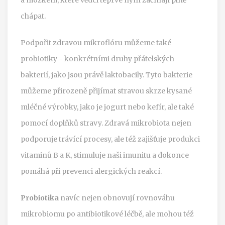
chápat.
Podpořit zdravou mikroflóru můžeme také
probiotiky - konkrétními druhy přátelských
bakterií, jako jsou právě laktobacily. Tyto bakterie
můžeme přirozeně přijímat stravou skrze kysané
mléčné výrobky, jako je jogurt nebo kefír, ale také
pomocí doplňků stravy. Zdravá mikrobiota nejen
podporuje trávící procesy, ale též zajišťuje produkci
vitaminů B a K, stimuluje naši imunitu a dokonce
pomáhá při prevenci alergických reakcí.
Probiotika
navíc nejen obnovují rovnováhu
mikrobiomu po antibiotikové léčbě, ale mohou též