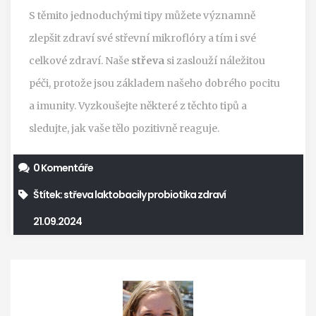
S těmito jednoduchými tipy můžete významně
zlepšit zdraví své střevní mikroflóry a tím i své
celkové zdraví. Naše
střeva
si zaslouží náležitou
péči, protože jsou základem našeho dobrého pocitu
a imunity. Vyzkoušejte některé z těchto tipů a
sledujte, jak vaše tělo pozitivně reaguje.
0 Komentáře
Štítek:
střeva
laktobacily
probiotika
zdraví
21.09.2024