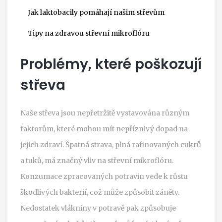
Jak laktobacily pomáhají našim střevům
Tipy na zdravou střevní mikroflóru
Problémy, které poškozují
střeva
Naše střeva jsou nepřetržitě vystavována různým
faktorům, které mohou mít nepříznivý dopad na
jejich zdraví. Špatná strava, plná rafinovaných cukrů
a tuků, má značný vliv na střevní mikroflóru.
Konzumace zpracovaných potravin vede k růstu
škodlivých bakterií, což může způsobit záněty.
Nedostatek vlákniny v potravě pak způsobuje