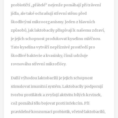
probiotičtí „přátelé“ nejenže pomáhají při trávení
jídla, ale také ochraňují střevní stěnu před
škodlivými mikroorganismy. Jeden z hlavních
způsobů, jak laktobacily přispívají k našemu zdraví,
je jejich schopnost produkovat kyselinu mléčnou.
Tato kyselina vytváří nepříznivé prostředí pro
škodlivé bakterie a kvasinky, čímž udržuje
rovnováhu střevní mikroflóry.
Další výhodou laktobacilů je jejich schopnost
stimulovat imunitní systém. Laktobacily podporují
tvorbu protilátek a zvyšují aktivitu bílých krvinek,
což pomáhá tělu bojovat proti infekcím. Při
pravidelné konzumaci probiotik, včetně laktobacilů,