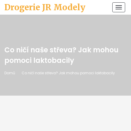
Drogerie JR Modely
Zobr
navi
Co ničí naše střeva? Jak mohou
pomoci laktobacily
Domů
Co ničí naše střeva? Jak mohou pomoci laktobacily