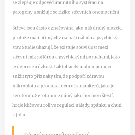
se zlepšuje odpověď imunitního systému na
patogeny a snižuje se riziko střevních onemocnění.
Střeva jsou často označována jako náš druhý mozek,
protože mají přímý vliv na naši náladu a psychický
stav. Studie ukazují, že existuje souvislost mezi
střevní mikroflórou a psychickými poruchami, jako
je deprese a úzkost. Laktobacily mohou pomoci
snížit tyto příznaky tím, že podpoří zdravou
mikrobiotu a produkci neurotransmiterů, jako je
serotonin. Serotonin, známý jako hormon štěstí,
hraje klíčovou roli ve regulaci nálady, spánku a chuti
k jídlu.
„Zdravá rovnováha střevní