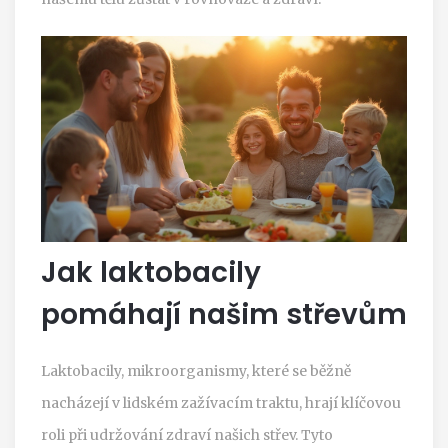
Jak laktobacily
pomáhají našim střevům
Laktobacily, mikroorganismy, které se běžně
nacházejí v lidském zažívacím traktu, hrají klíčovou
roli při udržování zdraví našich střev. Tyto