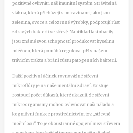
pozitivně ovlivnit i náš imunitní systém. Strávitelná
vlákna, která přicházejí s potravinami, jako jsou
zelenina, ovoce a celozrnné výrobky, podporují růst
zdravých bakterií ve střevě. Například laktobacily
jsou známé svou schopností produkovat kyselinu
mléčnou, která pomáhá regulovat pH v našem
trávicím traktu a brání růstu patogenních bakterií.
Další pozitivní účinek rovnovážné střevní
mikroflóry je na naše mentální zdraví. Existuje
rostoucí počet důkazů, které ukazují, že střevní
mikroorganismy mohou ovlivňovat naši náladu a
kognitivní funkce prostřednictvím tzv. „střevně-
moční osu“. To je oboustranné spojení mezi střevem
a mozkem, které vědci teprve nyní začínají plně