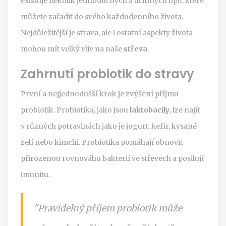
existuje několik jednoduchých a účinných tipů, které
můžete zařadit do svého každodenního života.
Nejdůležitější je strava, ale i ostatní aspekty života
mohou mít velký vliv na naše
střeva
.
Zahrnutí probiotik do stravy
První a nejjednodušší krok je zvýšení příjmu
probiotik. Probiotika, jako jsou
laktobacily
, lze najít
v různých potravinách jako je jogurt, kefír, kysané
zelí nebo kimchi. Probiotika pomáhají obnovit
přirozenou rovnováhu bakterií ve střevech a posilují
imunitu.
"Pravidelný příjem probiotik může