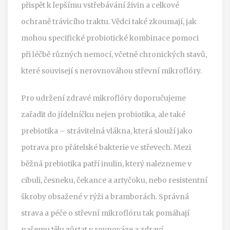
přispět k lepšímu vstřebávání živin a celkové
ochraně trávicího traktu. Vědci také zkoumají, jak
mohou specifické probiotické kombinace pomoci
při léčbě různých nemocí, včetně chronických stavů,
které souvisejí s nerovnováhou střevní mikroflóry.
Pro udržení zdravé mikroflóry doporučujeme
zařadit do jídelníčku nejen probiotika, ale také
prebiotika – strávitelná vlákna, která slouží jako
potrava pro přátelské bakterie ve střevech. Mezi
běžná prebiotika patří inulin, který nalezneme v
cibuli, česneku, čekance a artyčoku, nebo resistentní
škroby obsažené v rýži a bramborách. Správná
strava a péče o střevní mikroflóru tak pomáhají
našemu tělu zůstat v rovnováze a zdraví.