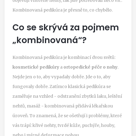
objevují vnořené nehty, tak jste potřebovali něco víc.
Kombinovaná pedikúra je přesně to, co chybělo.
Co se skrývá za pojmem
„kombinovaná“?
Kombinovaná pedikúra je kombinací dvou světů:
kosmetické pedikúry
a
ortopedické péče o nohy
.
Nejde jen o to, aby vypadaly dobře. Jde o to, aby
fungovaly dobře. Zatímco klasická pedikúra se
zaměřuje na vzhled - odstranění zbytků laku, leštění
nehtů, masáž - kombinovaná přidává lékařskou
úroveň. To znamená, že se ošetřují i problémy, které
vás trápí: křivé nehty, tvrdé kůže, puchýře, houby,
nebo i mírné deformace nohou.