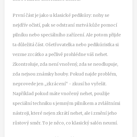
První část je jako u klasické pedikúry: nohy se
nejdřív očistí, pak se odstraní mrtvá kůže pomocí
pilníku nebo speciálního zařízení. Ale potom přijde
ta důležitá část. Ošetřovatelka nebo pedikúristka si
vezme zrcátko a pečlivě prohlédne váš nehet.
Zkontroluje, zda není vnořený, zda se neodlupuje,
zda nejsou známky houby. Pokud najde problém,
neprovede jen „zkrácení“ - zkusí ho vyřešit.
Například pokud máte vnořený nehet, použije
speciální techniku s jemným pilníkem a zvláštními
nástroji, které nejen zkrátí nehet, ale i změní jeho
růstový směr. To je něco, co klasický salón neumí.