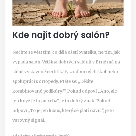
Kde najít dobrý salón?
Nechte se vést tím, co dělá ošetřovatelka, ne tím, jak
vypadá salón. Většina dobrých salónů v Brně má na
stěně vystavené certifikáty z odborných škol nebo
spolupráci s ortopedy. Ptáte se: „Děláte
kombinované pedikúry?“ Pokud odpoví „Ano, ale
jen když je to potřeba“, je to dobrý znak. Pokud
odpoví „To je jen luxus, který se platí navíc“, je to
varovný signál.