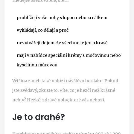
Hledejte ošetřovatele, kteří:
prohlížejí vaše nohy s lupou nebo zrcátkem
vykládají, co dělají a proč
nevytvářejí dojem, že všechno je jen o krásě
mají v nabídce speciální krémy s močovinou nebo
kyselinou můrovou
Většina z nich také nabízí návštěvu bez laku. Pokud
jste zvědavý, zkuste to. Víte, co je hezčí než krásné
nehty? Hezké, zdravé nohy, které vás nebozí.
Je to drahé?
Kombinovaná pedikúra stojí v průměru 800 až 1 200