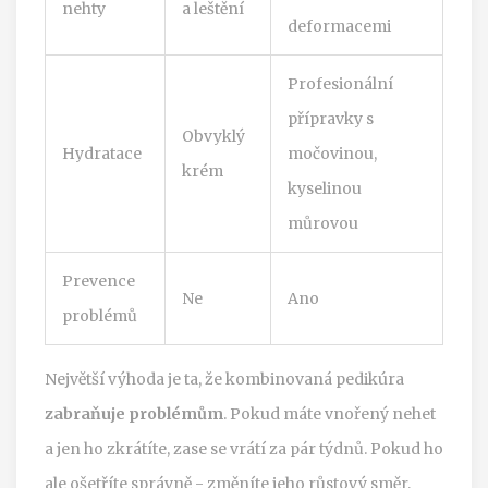
nehty
a leštění
deformacemi
Profesionální
přípravky s
Obvyklý
Hydratace
močovinou,
krém
kyselinou
můrovou
Prevence
Ne
Ano
problémů
Největší výhoda je ta, že kombinovaná pedikúra
zabraňuje problémům
. Pokud máte vnořený nehet
a jen ho zkrátíte, zase se vrátí za pár týdnů. Pokud ho
ale ošetříte správně - změníte jeho růstový směr,