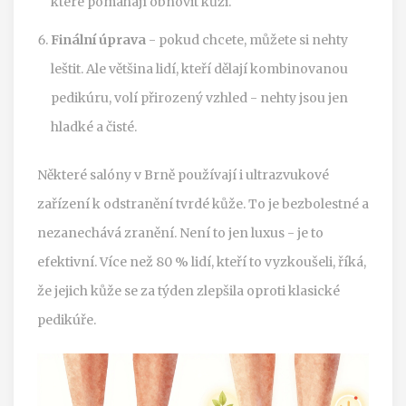
které pomáhají obnovit kůži.
Finální úprava
- pokud chcete, můžete si nehty
leštit. Ale většina lidí, kteří dělají kombinovanou
pedikúru, volí přirozený vzhled - nehty jsou jen
hladké a čisté.
Některé salóny v Brně používají i ultrazvukové
zařízení k odstranění tvrdé kůže. To je bezbolestné a
nezanechává zranění. Není to jen luxus - je to
efektivní. Více než 80 % lidí, kteří to vyzkoušeli, říká,
že jejich kůže se za týden zlepšila oproti klasické
pedikúře.