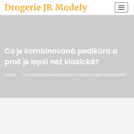
Drogerie JR Modely
Zobr
navi
Co je kombinovaná pedikúra a
proč je lepší než klasická?
Domů
Co je kombinovaná pedikúra a proč je lepší než klasická?