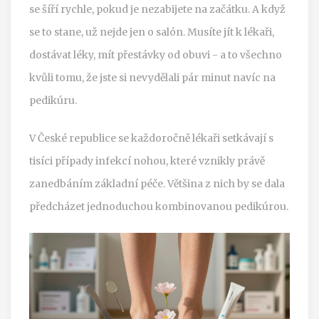
se šíří rychle, pokud je nezabijete na začátku. A když
se to stane, už nejde jen o salón. Musíte jít k lékaři,
dostávat léky, mít přestávky od obuvi - a to všechno
kvůli tomu, že jste si nevydělali pár minut navíc na
pedikúru.
V České republice se každoročně lékaři setkávají s
tisíci případy infekcí nohou, které vznikly právě
zanedbáním základní péče. Většina z nich by se dala
předcházet jednoduchou kombinovanou pedikúrou.