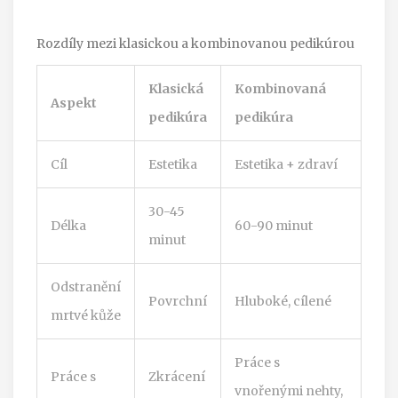
Rozdíly mezi klasickou a kombinovanou pedikúrou
Klasická
Kombinovaná
Aspekt
pedikúra
pedikúra
Cíl
Estetika
Estetika + zdraví
30-45
Délka
60-90 minut
minut
Odstranění
Povrchní
Hluboké, cílené
mrtvé kůže
Práce s
Práce s
Zkrácení
vnořenými nehty,