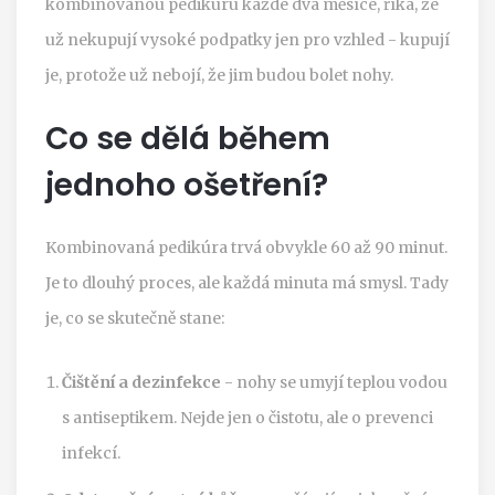
kombinovanou pedikúru každé dva měsíce, říká, že
už nekupují vysoké podpatky jen pro vzhled - kupují
je, protože už nebojí, že jim budou bolet nohy.
Co se dělá během
jednoho ošetření?
Kombinovaná pedikúra trvá obvykle 60 až 90 minut.
Je to dlouhý proces, ale každá minuta má smysl. Tady
je, co se skutečně stane:
Čištění a dezinfekce
- nohy se umyjí teplou vodou
s antiseptikem. Nejde jen o čistotu, ale o prevenci
infekcí.