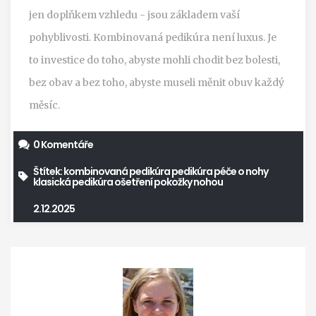
jen doplňkem vzhledu - jsou základem vaší
pohyblivosti. Kombinovaná pedikúra není luxus. Je
to investice do toho, abyste mohli chodit bez bolesti,
bez obav a bez toho, abyste museli měnit obuv každý
měsíc.
0 Komentáře
Štítek:
kombinovaná pedikúra
pedikúra
péče o nohy
klasická pedikúra
ošetření pokožky nohou
2.12.2025