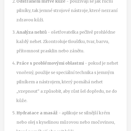
Odstranění mrtvé kůže
- používají se jak ruční
pilníky, tak jemné strojové nástroje, které nezraní
zdravou kůži.
Analýza nehtů
- ošetřovatelka pečlivě prohlédne
každý nehet. Zkontroluje tloušťku, tvar, barvu,
přítomnost prasklin nebo zánětu.
Práce s problémovými oblastmi
- pokud je nehet
vnořený, použije se speciální technika s jemným
pilníkem a nástrojem, který pomáhá nehet
„vzepnout“ a způsobit, aby růst šel dopředu, ne do
kůže.
Hydratace a masáž
- aplikuje se silnější krém
nebo olej s kyselinou můrovou nebo močovinou,