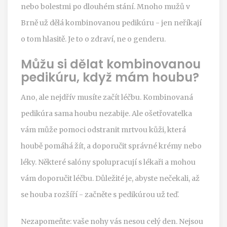
nebo bolestmi po dlouhém stání. Mnoho mužů v
Brně už dělá kombinovanou pedikúru - jen neříkají
o tom hlasitě. Je to o zdraví, ne o genderu.
Můžu si dělat kombinovanou
pedikúru, když mám houbu?
Ano, ale nejdřív musíte začít léčbu. Kombinovaná
pedikúra sama houbu nezabije. Ale ošetřovatelka
vám může pomoci odstranit mrtvou kůži, která
houbě pomáhá žít, a doporučit správné krémy nebo
léky. Některé salóny spolupracují s lékaři a mohou
vám doporučit léčbu. Důležité je, abyste nečekali, až
se houba rozšíří - začněte s pedikúrou už teď.
Nezapomeňte: vaše nohy vás nesou celý den. Nejsou