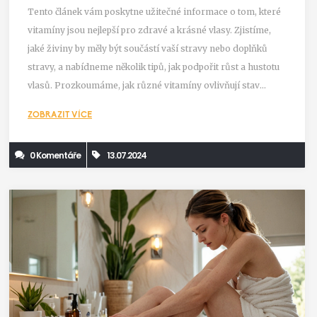
Tento článek vám poskytne užitečné informace o tom, které
vitamíny jsou nejlepší pro zdravé a krásné vlasy. Zjistíme,
jaké živiny by měly být součástí vaší stravy nebo doplňků
stravy, a nabídneme několik tipů, jak podpořit růst a hustotu
vlasů. Prozkoumáme, jak různé vitamíny ovlivňují stav
našich vlasů a jak je efektivně využít.
ZOBRAZIT VÍCE
0 Komentáře
13.07.2024