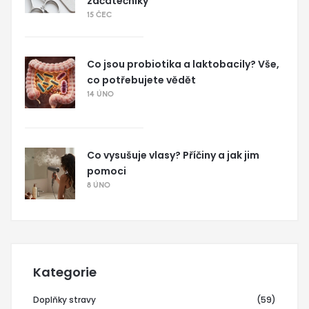
začátečníky
15 ČEC
Co jsou probiotika a laktobacily? Vše,
co potřebujete vědět
14 ÚNO
Co vysušuje vlasy? Příčiny a jak jim
pomoci
8 ÚNO
Kategorie
Doplňky stravy
(59)