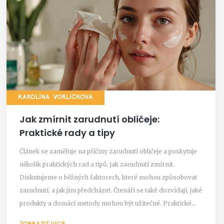
KAROLÍNA VORLÍČKOVÁ
Jak zmírnit zarudnutí obličeje:
Praktické rady a tipy
Článek se zaměřuje na příčiny zarudnutí obličeje a poskytuje
několik praktických rad a tipů, jak zarudnutí zmírnit.
Diskutujeme o běžných faktorech, které mohou způsobovat
zarudnutí, a jak jim předcházet. Čtenáři se také dozvídají, jaké
produkty a domácí metody mohou být užitečné. Praktické
tipy a triky pomohou každodennímu boji proti zarudnutí