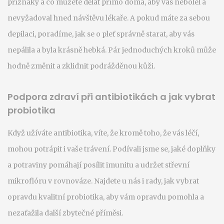
příznaky a co můžete dělat přímo doma, aby vás nebolel a
nevyžadoval hned návštěvu lékaře. A pokud máte za sebou
depilaci, poradíme, jak se o pleť správně starat, aby vás
nepálila a byla krásně hebká. Pár jednoduchých kroků může
hodně změnit a zklidnit podrážděnou kůži.
Podpora zdraví při antibiotikách a jak vybrat
probiotika
Když užíváte antibiotika, víte, že kromě toho, že vás léčí,
mohou potrápit i vaše trávení. Podívali jsme se, jaké doplňky
a potraviny pomáhají posílit imunitu a udržet střevní
mikroflóru v rovnováze. Najdete u nás i rady, jak vybrat
opravdu kvalitní probiotika, aby vám opravdu pomohla a
nezaťažila další zbytečné příměsi.