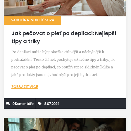
KAROLÍNA VORLÍČKOVÁ
Jak pečovat o pleť po depilaci: Nejlepší
tipy a triky
Po depilaci může být pokožka citlivější a náchylnější k
podráždění. Tento článek poskytuje užitečné tipy a triky, jak
pečovat o pleť po depilaci, co používat pro zklidnění kůže a
jaké produkty jsou nejvhodnější pro její hydrataci.
ZOBRAZIT VÍCE
0 Komentáře
8.07.2024