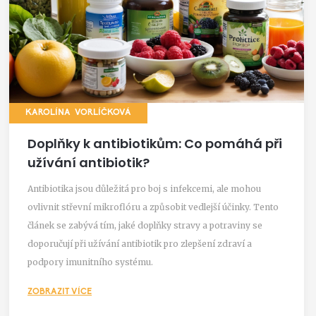
KAROLÍNA VORLÍČKOVÁ
Doplňky k antibiotikům: Co pomáhá při
užívání antibiotik?
Antibiotika jsou důležitá pro boj s infekcemi, ale mohou
ovlivnit střevní mikroflóru a způsobit vedlejší účinky. Tento
článek se zabývá tím, jaké doplňky stravy a potraviny se
doporučují při užívání antibiotik pro zlepšení zdraví a
podpory imunitního systému.
ZOBRAZIT VÍCE