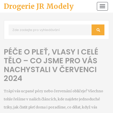
Drogerie JR Modely
Zobr
navi
PÉČE O PLEŤ, VLASY I CELÉ
TĚLO – CO JSME PRO VÁS
NACHYSTALI V ČERVENCI
2024
Trápí vás ucpané póry nebo červenání obličeje? Všechno
tohle řešíme v našich článcích, kde najdete jednoduché
triky, jak čistit pleť doma i poradíme, co dělat, když vás