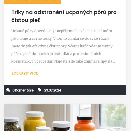
Triky na odstranění ucpaných pórů pro
čistou pleť
Ucpané póry dovedou být nepříjemné a vést k problémům
jako akné a černé tečky. V tomto článku se dozvíte různé
metody, jak efektivně čistit póry, včetně každodenní rutiny
péče o pleť, domácích prostředků a profesionálních
kosmetických procedur. Najdete zde také zajímavé tipy na
prevenci ucpaných pórů.
ZOBRAZIT VÍCE
0 Komentáře
29.07.2024