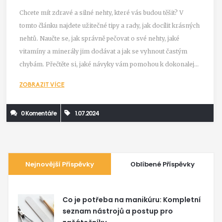
Chcete mít zdravé a silné nehty, které vás budou těšit? V
tomto článku najdete užitečné tipy a rady, jak docílit krásných
nehtů. Naučte se, jak správně pečovat o své nehty, jaké
vitamíny a minerály jim dodávat a jak se vyhnout častým
chybám. Přečtěte si, jaké návyky vám pomohou k dokonalejší
péči o nehty.
ZOBRAZIT VÍCE
0 Komentáře
1.07.2024
Nejnovější Příspěvky
Oblíbené Příspěvky
Co je potřeba na manikúru: Kompletní
seznam nástrojů a postup pro