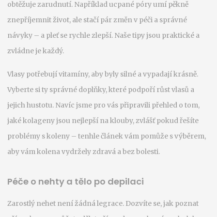
obtěžuje zarudnutí. Například ucpané póry umí pěkně
znepříjemnit život, ale stačí pár změn v péči a správné
návyky – a pleť se rychle zlepší. Naše tipy jsou praktické a
zvládne je každý.
Vlasy potřebují vitamíny, aby byly silné a vypadají krásně.
Vyberte si ty správné doplňky, které podpoří růst vlasů a
jejich hustotu. Navíc jsme pro vás připravili přehled o tom,
jaké kolageny jsou nejlepší na klouby, zvlášť pokud řešíte
problémy s koleny – tenhle článek vám pomůže s výběrem,
aby vám kolena vydržely zdravá a bez bolesti.
Péče o nehty a tělo po depilaci
Zarostlý nehet není žádná legrace. Dozvíte se, jak poznat