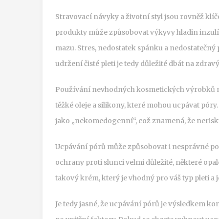
Stravovací návyky a životní styl jsou rovněž klí
produkty může způsobovat výkyvy hladin inzul
mazu. Stres, nedostatek spánku a nedostatečný p
udržení čisté pleti je tedy důležité dbát na zdravý 
Používání nevhodných kosmetických výrobků můž
těžké oleje a silikony, které mohou ucpávat póry.
jako „nekomedogenní“, což znamená, že nerisku
Ucpávání pórů může způsobovat i nesprávné pou
ochrany proti slunci velmi důležité, některé opa
takový krém, který je vhodný pro váš typ pleti 
Je tedy jasné, že ucpávání pórů je výsledkem ko