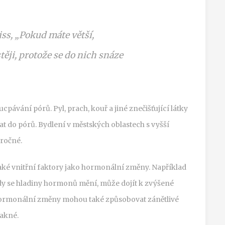
ss, „Pokud máte větší,
stěji, protože se do nich snáze
cpávání pórů. Pyl, prach, kouř a jiné znečišťující látky
at do pórů. Bydlení v městských oblastech s vyšší
áročné.
také vnitřní faktory jako hormonální změny. Například
dy se hladiny hormonů mění, může dojít k zvýšené
ormonální změny mohou také způsobovat zánětlivé
 akné.