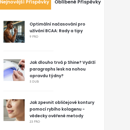
Nejnovější Příspěvky
Oblíbené Příspěvky
Optimální načasování pro
užívání BCAA: Rady a tipy
9 PRO
Jak dlouho trvá p Shine? Vydrží
paragraphs lesk na nohou
opravdu týdny?
5 DUB
Jak zpevnit obličejové kontury
pomocí rybího kolagenu -
vědecky ověřené metody
23 PRO