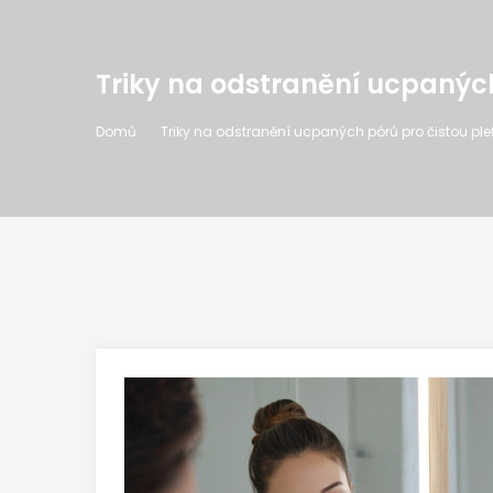
Triky na odstranění ucpaných
Domů
Triky na odstranění ucpaných pórů pro čistou ple