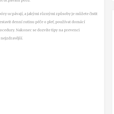
zet ucpávání pórů.
óry ucpávají, a jakými různými způsoby je můžete čistit
sestavit denní rutinu péče o pleť, používat domácí
ocedury. Nakonec se dozvíte tipy na prevenci
 nejzdravější.