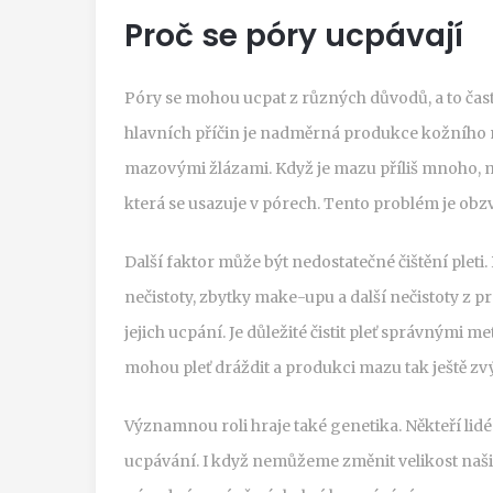
Proč se póry ucpávají
Póry se mohou ucpat z různých důvodů, a to č
hlavních příčin je nadměrná produkce kožního 
mazovými žlázami. Když je mazu příliš mnoho, m
která se usazuje v pórech. Tento problém je obzvlá
Další faktor může být nedostatečné čištění pleti
nečistoty, zbytky make-upu a další nečistoty z p
jejich ucpání. Je důležité čistit pleť správnými m
mohou pleť dráždit a produkci mazu tak ještě zvý
Významnou roli hraje také genetika. Někteří lidé
ucpávání. I když nemůžeme změnit velikost naš