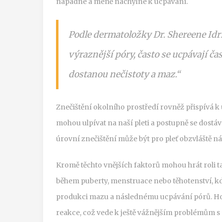
nápadné a méně náchylné k ucpávání.
Podle dermatoložky Dr. Shereene Idri
výraznější póry, často se ucpávají ča
dostanou nečistoty a maz.“
Znečištění okolního prostředí rovněž přispívá k u
mohou ulpívat na naší pleti a postupně se dostáv
úrovní znečištění může být pro pleť obzvláště n
Kromě těchto vnějších faktorů mohou hrát roli 
během puberty, menstruace nebo těhotenství, k
produkci mazu a následnému ucpávání pórů. H
reakce, což vede k ještě vážnějším problémům s