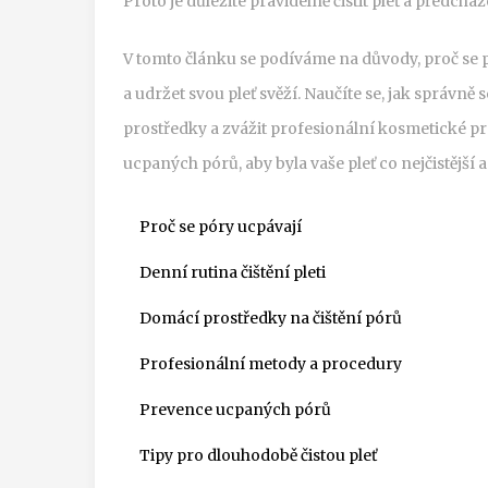
Proto je důležité pravidelně čistit pleť a předchá
V tomto článku se podíváme na důvody, proč se p
a udržet svou pleť svěží. Naučíte se, jak správně 
prostředky a zvážit profesionální kosmetické pr
ucpaných pórů, aby byla vaše pleť co nejčistější a
Proč se póry ucpávají
Denní rutina čištění pleti
Domácí prostředky na čištění pórů
Profesionální metody a procedury
Prevence ucpaných pórů
Tipy pro dlouhodobě čistou pleť