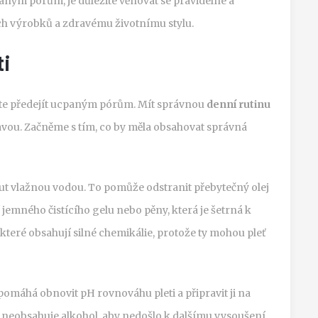
aným pórům, je důležité věnovat se pravidelné a
ch výrobků a zdravému životnímu stylu.
ti
ete předejít ucpaným pórům. Mít správnou
denní rutinu
avou. Začněme s tím, co by měla obsahovat správná
out vlažnou vodou. To pomůže odstranit přebytečný olej
 jemného čistícího gelu nebo pěny, která je šetrná k
, které obsahují silné chemikálie, protože ty mohou pleť
pomáhá obnovit pH rovnováhu pleti a připravit ji na
rý neobsahuje alkohol, aby nedošlo k dalšímu vysoušení