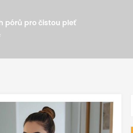
 pórů pro čistou pleť
ť