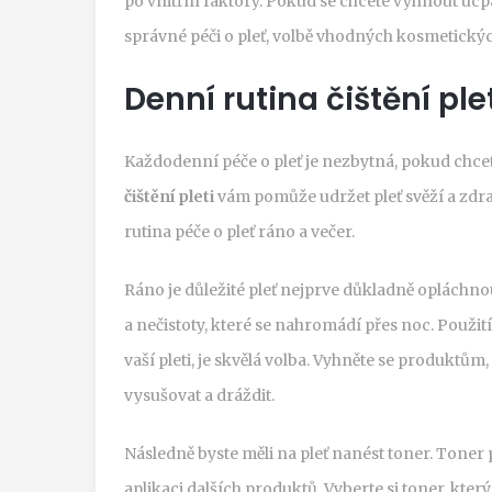
po vnitřní faktory. Pokud se chcete vyhnout ucp
správné péči o pleť, volbě vhodných kosmetický
Denní rutina čištění ple
Každodenní péče o pleť je nezbytná, pokud chc
čištění pleti
vám pomůže udržet pleť svěží a zdr
rutina péče o pleť ráno a večer.
Ráno je důležité pleť nejprve důkladně opláchn
a nečistoty, které se nahromádí přes noc. Použití
vaší pleti, je skvělá volba. Vyhněte se produktům
vysušovat a dráždit.
Následně byste měli na pleť nanést toner. Toner 
aplikaci dalších produktů. Vyberte si toner, kte