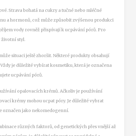
čové. Strava bohatá na cukry a tučné nebo mléčné
ínu a hormonů, což může způsobit zvýšenou produkci
říjem vody rovněž přispívají k ucpávání pórů. Pro
životní styl.
e situaci ještě zhoršit. Některé produkty obsahují
 Vždy je důležité vybírat kosmetiku, která je označena
jete ucpávání pórů.
žívání opalovacích krémů. Ačkoliv je používání
lovací krémy mohou ucpat póry. Je důležité vybrat
a je označen jako nekomedogenní.
mbinace různých faktorů, od genetických přes vnější až