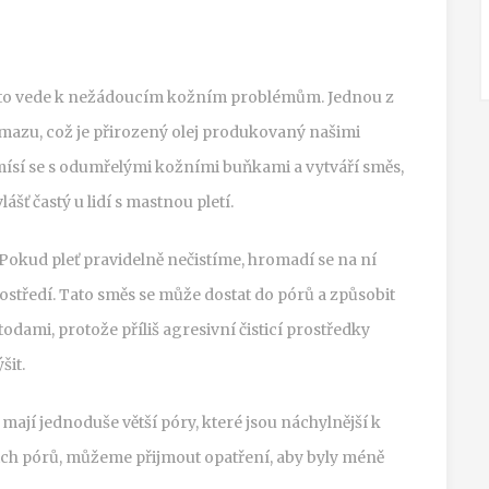
asto vede k nežádoucím kožním problémům. Jednou z
mazu, což je přirozený olej produkovaný našimi
ísí se s odumřelými kožními buňkami a vytváří směs,
šť častý u lidí s mastnou pletí.
. Pokud pleť pravidelně nečistíme, hromadí se na ní
rostředí. Tato směs se může dostat do pórů a způsobit
etodami, protože příliš agresivní čisticí prostředky
šit.
 mají jednoduše větší póry, které jsou náchylnější k
ich pórů, můžeme přijmout opatření, aby byly méně