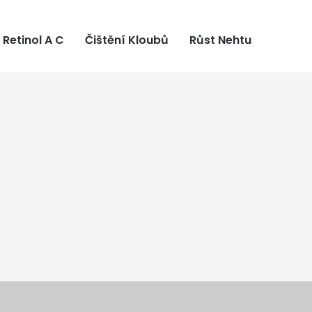
Retinol A C
Čištění Kloubů
Růst Nehtu