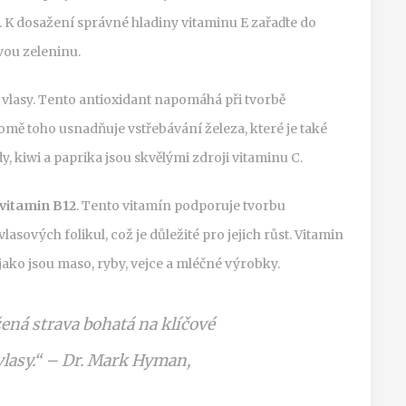
 K dosažení správné hladiny vitaminu E zařaďte do
vou zeleninu.
o vlasy. Tento antioxidant napomáhá při tvorbě
romě toho usnadňuje vstřebávání železa, které je také
y, kiwi a paprika jsou skvělými zdroji vitaminu C.
vitamin B12
. Tento vitamín podporuje tvorbu
asových folikul, což je důležité pro jejich růst. Vitamin
jako jsou maso, ryby, vejce a mléčné výrobky.
žená strava bohatá na klíčové
lasy.“ – Dr. Mark Hyman,