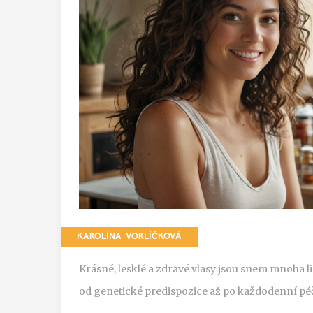
KAROLÍNA VORLÍČKOVÁ
Krásné, lesklé a zdravé vlasy jsou snem mnoha lid
od genetické predispozice až po každodenní péči 