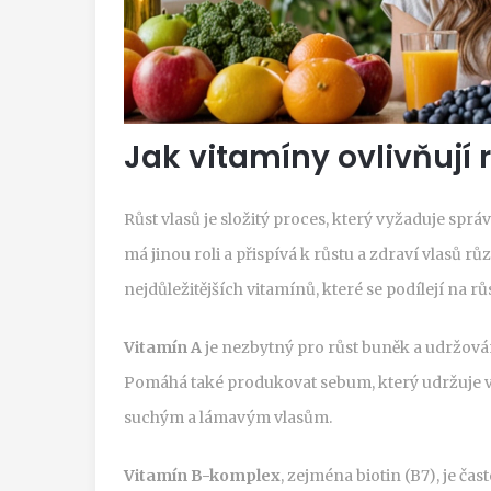
Jak vitamíny ovlivňují 
Růst vlasů je složitý proces, který vyžaduje spr
má jinou roli a přispívá k růstu a zdraví vlasů 
nejdůležitějších vitamínů, které se podílejí na rů
Vitamín A
je nezbytný pro růst buněk a udržován
Pomáhá také produkovat sebum, který udržuje vl
suchým a lámavým vlasům.
Vitamín B-komplex
, zejména biotin (B7), je čas