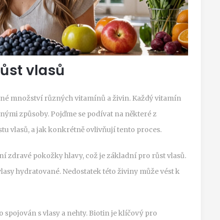
růst vlasů
ávné množství různých vitamínů a živin. Každý vitamín
různými způsoby. Pojďme se podívat na některé z
stu vlasů, a jak konkrétně ovlivňují tento proces.
í zdravé pokožky hlavy, což je základní pro růst vlasů.
asy hydratované. Nedostatek této živiny může vést k
to spojován s vlasy a nehty. Biotin je klíčový pro