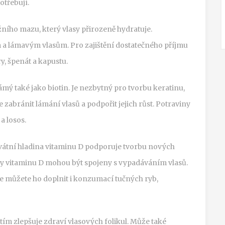
otřebují.
ního mazu, který vlasy přirozeně hydratuje.
 a lámavým vlasům. Pro zajištění dostatečného příjmu
, špenát a kapustu.
ámý také jako biotin. Je nezbytný pro tvorbu keratinu,
zabránit lámání vlasů a podpořit jejich růst. Potraviny
a losos.
vátní hladina vitaminu D podporuje tvorbu nových
diny vitaminu D mohou být spojeny s vypadáváním vlasů.
ale můžete ho doplnit i konzumací tučných ryb,
tím zlepšuje zdraví vlasových folikul. Může také