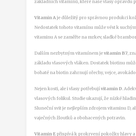
základních vitamínů, které naše vlasy opravdu p
Vitamin A
je důležitý pro správnou produkci kož
Nedostatek tohoto vitamínu může vést k suchým
vitaminu A se zaměřte na mrkev, sladké brambory
Dalším nezbytným vitamínem je
vitamin B7
, zn
základu vlasových vláken. Dostatek biotinu může 
bohaté na biotin zahrnují ořechy, vejce, avokádo 
Nejen kosti, ale i vlasy potřebují
vitamin D
. Adek
vlasových folikul. Studie ukazují, že nízké hla
Sluneční svit je nejlepším zdrojem vitaminu D, 
vaječných žloutků a obohacených potravin.
Vitamin E
přispívá k prokrvení pokožky hlavy a 