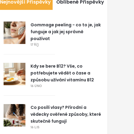
Nejnovější Příspěvky
Oblíbené Příspěvky
Gommage peeling - co to je, jak
funguje a jak jej správně
používat
17 ŘÍJ
Kdy se bere B12? Vše, co
potřebujete vědět o čase a
způsobu užívání vitamínu B12
16 ÚNO
Co posílí vlasy? Přírodní a
vědecky ověřené způsoby, které
skutečně fungují
16 LIS