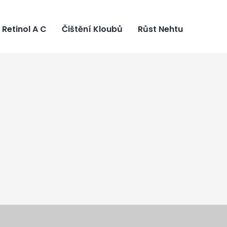
Retinol A C
Čištění Kloubů
Růst Nehtu