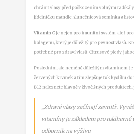
chránit vlasy před poškozením volnými radikály.
jídelníčku mandle, slunečnicová semínka a listo
Vitamin C
je nejen pro imunitní systém, ale i pr
kolagenu, který je důležitý pro pevnost vlasů. K
potřebné pro zdraví vlasů. Citrusové plody, jahod
Posledním, ale neméně důležitým vitamínem, je
červených krvinek a tím zlepšuje tok kyslíku do vl
B12 naleznete hlavně v živočišných produktech, 
„Zdravé vlasy začínají zevnitř. Vyvá
vitamíny je základem pro nádherné v
odborník na výživu