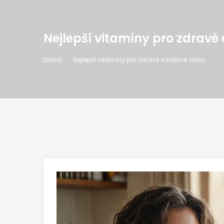
Nejlepší vitamíny pro zdravé 
Domů
Nejlepší vitamíny pro zdravé a krásné vlasy