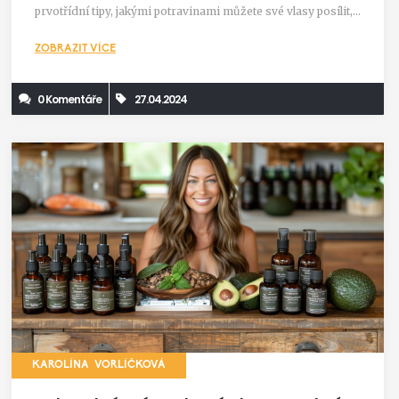
prvotřídní tipy, jakými potravinami můžete své vlasy posílit,
dále přehled nutričních látek důležitých pro vlasové folikuly a
ZOBRAZIT VÍCE
jaký má správná strava dopad na kvalitu vlasů.
0 Komentáře
27.04.2024
KAROLÍNA VORLÍČKOVÁ