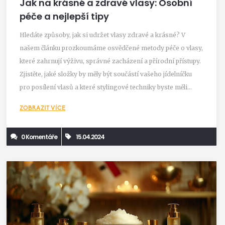
Jak na krásné a zdravé vlasy: Osobní
péče a nejlepší tipy
Hledáte způsoby, jak si udržet vlasy zdravé a krásné? V
našem článku prozkoumáme osvědčené metody péče o vlasy,
které zahrnují výživu, správné zacházení a přírodní přístupy.
Zjistěte, jaké složky by měly být součástí vašeho jídelníčku
pro posílení vlasů a které stylingové techniky byste měli
omezit, aby vaše vlasy zůstaly silné a zdravé. Naučte se, jak
ZOBRAZIT VÍCE
implementovat tyto strategie do vašeho každodenního
režimu a užijte si dlouhotrvající výsledky.
0 Komentáře
15.04.2024