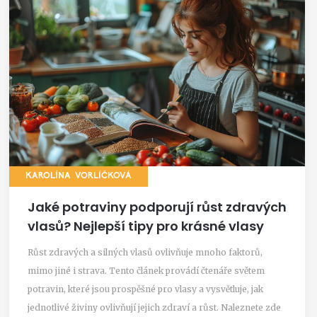
KAROLÍNA VORLÍČKOVÁ
Jaké potraviny podporují růst zdravých
vlasů? Nejlepší tipy pro krásné vlasy
Růst zdravých a silných vlasů ovlivňuje mnoho faktorů,
mimo jiné i strava. Tento článek provádí čtenáře světem
potravin, které jsou prospěšné pro vlasy a vysvětluje, jak
jednotlivé živiny ovlivňují jejich zdraví a růst. Naleznete zde