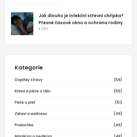
Jak dlouho je infekční střevní chřipka?
Přesné časové okno a ochrana rodiny
6 ČEC
Kategorie
Doplňky stravy
(59)
Krása a péče o tělo
(55)
Péče o pleť
(51)
Zdraví a wellness
(49)
Probiotika
(49)
Manikúra a pedikúra
(48)