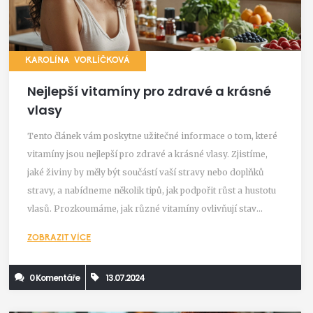
KAROLÍNA VORLÍČKOVÁ
Nejlepší vitamíny pro zdravé a krásné
vlasy
Tento článek vám poskytne užitečné informace o tom, které
vitamíny jsou nejlepší pro zdravé a krásné vlasy. Zjistíme,
jaké živiny by měly být součástí vaší stravy nebo doplňků
stravy, a nabídneme několik tipů, jak podpořit růst a hustotu
vlasů. Prozkoumáme, jak různé vitamíny ovlivňují stav
našich vlasů a jak je efektivně využít.
ZOBRAZIT VÍCE
0 Komentáře
13.07.2024