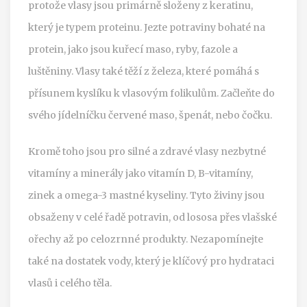
protože vlasy jsou primárně složeny z keratinu,
který je typem proteinu. Jezte potraviny bohaté na
protein, jako jsou kuřecí maso, ryby, fazole a
luštěniny. Vlasy také těží z železa, které pomáhá s
přísunem kyslíku k vlasovým folikulům. Začleňte do
svého jídelníčku červené maso, špenát, nebo čočku.
Kromě toho jsou pro silné a zdravé vlasy nezbytné
vitamíny a minerály jako vitamín D, B-vitamíny,
zinek a omega-3 mastné kyseliny. Tyto živiny jsou
obsaženy v celé řadě potravin, od lososa přes vlašské
ořechy až po celozrnné produkty. Nezapomínejte
také na dostatek vody, který je klíčový pro hydrataci
vlasů i celého těla.