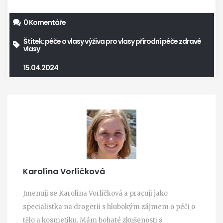
0 Komentáře
Štítek:
péče o vlasy
výživa pro vlasy
přírodní péče
zdravé
vlasy
15.04.2024
Karolína Vorlíčková
Jmenuji se Karolína Vorlíčková a pracuji jako
specialistka na drogerii s hlubokým zájmem o péči o
tělo a kosmetiku. Mám bohaté zkušenosti s