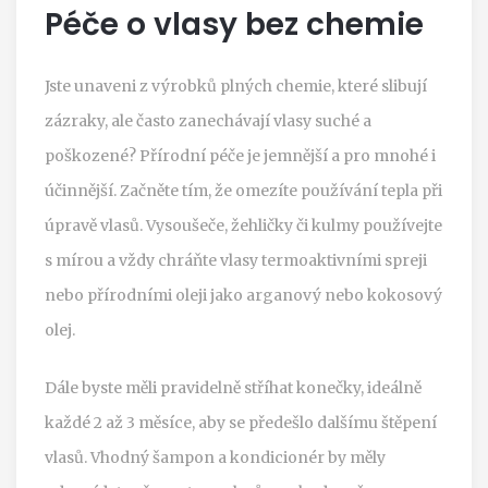
Péče o vlasy bez chemie
Jste unaveni z výrobků plných chemie, které slibují
zázraky, ale často zanechávají vlasy suché a
poškozené? Přírodní péče je jemnější a pro mnohé i
účinnější. Začněte tím, že omezíte používání tepla při
úpravě vlasů. Vysoušeče, žehličky či kulmy používejte
s mírou a vždy chráňte vlasy termoaktivními spreji
nebo přírodními oleji jako arganový nebo kokosový
olej.
Dále byste měli pravidelně stříhat konečky, ideálně
každé 2 až 3 měsíce, aby se předešlo dalšímu štěpení
vlasů. Vhodný šampon a kondicionér by měly