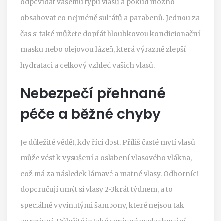
odpovídat vašemu typu vlasů a pokud možno
obsahovat co nejméně sulfátů a parabenů. Jednou za
čas si také můžete dopřát hloubkovou kondicionační
masku nebo olejovou lázeň, která výrazně zlepší
hydrataci a celkový vzhled vašich vlasů.
Nebezpečí přehnané
péče a běžné chyby
Je důležité vědět, kdy říci dost. Příliš časté mytí vlasů
může vést k vysušení a oslabení vlasového vlákna,
což má za následek lámavé a matné vlasy. Odborníci
doporučují umýt si vlasy 2-3krát týdnem, a to
speciálně vyvinutými šampony, které nejsou tak
agresivní. Důležité je také správné vyplachování