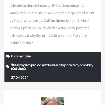
jídelníčku domácí masky. Příkladem může být
maska z avokáda, vajec a olivového oleje, která vlasy
vyživuje a hydratuje. Dalším tipem je oplach vlasů
vodou s přídavkem jablčného octa, který pomáhá
odstraňovat zbytky produktů a zanechává vlasy
lesklé a měkké.
0 Komentáře
Štítek:
výživa pro vlasy
zdravé vlasy
potraviny pro vlasy
růst vlasů
27.04.2024