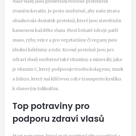
Naše vlasy jsou především tvořené proteinem
zvaným keratin. Je proto nezbytné, aby naše strava
obsahovala dostatek proteinů, které jsou stavebním
kamenem každého vlasu. Mezi bohaté zdroje patří
maso, ryby, vejce a pro vegetariány či vegany jsou
ideální luštěniny a tofu. Kromě proteinů jsou pro
zdraví vlasů nezbytné také vitaminy a minerály, jako
je vitamín C, který podporuje tvorbu kolagenu, zinek
a železo, který má klíčovou roli v transportu kyslíku
k vlasovým folikulům.
Top potraviny pro
podporu zdraví vlasů
Mezi potraviny, které mají pozitivní vliv na vzhled a