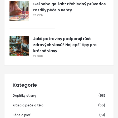
Gel nebo gel lak? Přehledný průvodce
rozdíly péče o nehty
28 ČEN
Jaké potraviny podporují růst
zdravých vlasů? Nejlepší tipy pro
krásné vlasy
27 DUB
Kategorie
Doplňky stravy
(58)
Krása a péče o tělo
(55)
Péče o pleť
(51)