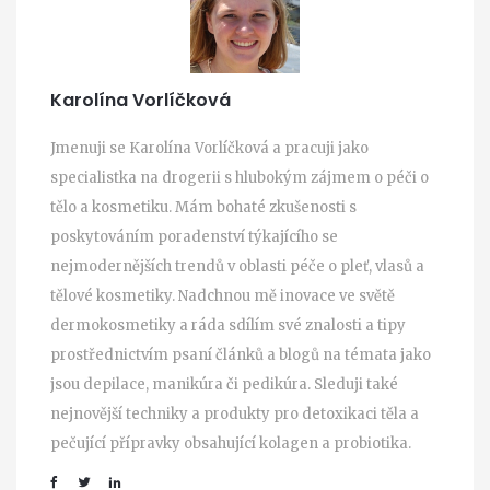
Karolína Vorlíčková
Jmenuji se Karolína Vorlíčková a pracuji jako
specialistka na drogerii s hlubokým zájmem o péči o
tělo a kosmetiku. Mám bohaté zkušenosti s
poskytováním poradenství týkajícího se
nejmodernějších trendů v oblasti péče o pleť, vlasů a
tělové kosmetiky. Nadchnou mě inovace ve světě
dermokosmetiky a ráda sdílím své znalosti a tipy
prostřednictvím psaní článků a blogů na témata jako
jsou depilace, manikúra či pedikúra. Sleduji také
nejnovější techniky a produkty pro detoxikaci těla a
pečující přípravky obsahující kolagen a probiotika.