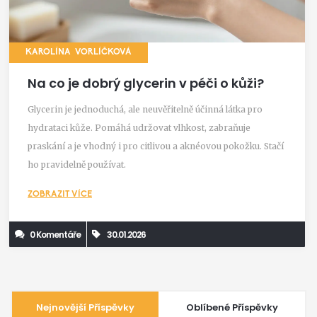
KAROLÍNA VORLÍČKOVÁ
Na co je dobrý glycerin v péči o kůži?
Glycerin je jednoduchá, ale neuvěřitelně účinná látka pro
hydrataci kůže. Pomáhá udržovat vlhkost, zabraňuje
praskání a je vhodný i pro citlivou a aknéovou pokožku. Stačí
ho pravidelně používat.
ZOBRAZIT VÍCE
0 Komentáře
30.01.2026
Nejnovější Příspěvky
Oblíbené Příspěvky