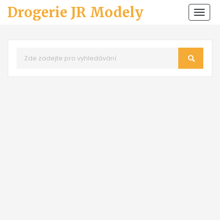
Drogerie JR Modely
Zobr
navi