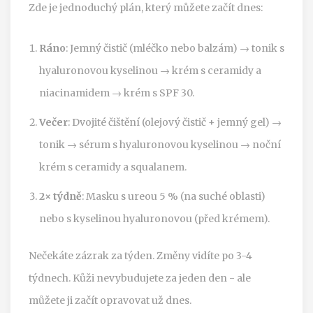
Zde je jednoduchý plán, který můžete začít dnes:
Ráno
: Jemný čistič (mléčko nebo balzám) → tonik s
hyaluronovou kyselinou → krém s ceramidy a
niacinamidem → krém s SPF 30.
Večer
: Dvojité čištění (olejový čistič + jemný gel) →
tonik → sérum s hyaluronovou kyselinou → noční
krém s ceramidy a squalanem.
2× týdně
: Masku s ureou 5 % (na suché oblasti)
nebo s kyselinou hyaluronovou (před krémem).
Nečekáte zázrak za týden. Změny vidíte po 3-4
týdnech. Kůži nevybudujete za jeden den - ale
můžete ji začít opravovat už dnes.