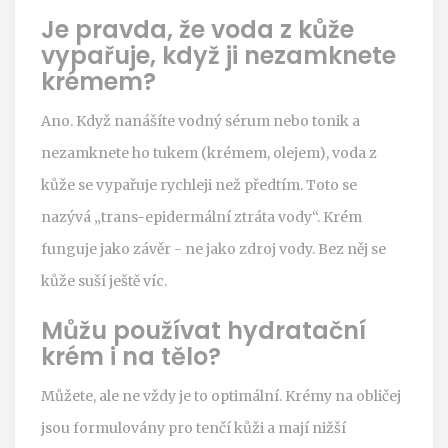
Je pravda, že voda z kůže
vypařuje, když ji nezamknete
krémem?
Ano. Když nanášíte vodný sérum nebo tonik a
nezamknete ho tukem (krémem, olejem), voda z
kůže se vypařuje rychleji než předtím. Toto se
nazývá „trans-epidermální ztráta vody“. Krém
funguje jako závěr - ne jako zdroj vody. Bez něj se
kůže suší ještě víc.
Můžu používat hydratační
krém i na tělo?
Můžete, ale ne vždy je to optimální. Krémy na obličej
jsou formulovány pro tenčí kůži a mají nižší