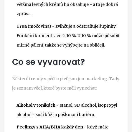
Většina levných krémů ho obsahuje - a to je dobrá
zpráva.
Urea
(močovina) - zvlhčuje a odstraňuje šupinky.
Funkční koncentrace 5-10 %. U 10 % může působit
mírné pálení, takže se vyhýbejte na obličeji.
Co se vyvarovat?
Některé trendy v péči o pleť jsou jen marketing. Tady
je seznam věcí, které byste měli vynechat:
Alkohol v tonikách
- etanol, SD alcohol, isopropyl
alcohol - suší kůži a poškozují bariéru.
Peelingy s AHA/BHA každý den
- když máte