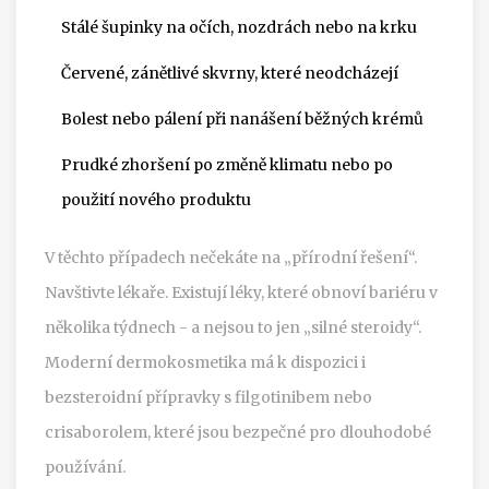
Stálé šupinky na očích, nozdrách nebo na krku
Červené, zánětlivé skvrny, které neodcházejí
Bolest nebo pálení při nanášení běžných krémů
Prudké zhoršení po změně klimatu nebo po
použití nového produktu
V těchto případech nečekáte na „přírodní řešení“.
Navštivte lékaře. Existují léky, které obnoví bariéru v
několika týdnech - a nejsou to jen „silné steroidy“.
Moderní dermokosmetika má k dispozici i
bezsteroidní přípravky s filgotinibem nebo
crisaborolem, které jsou bezpečné pro dlouhodobé
používání.