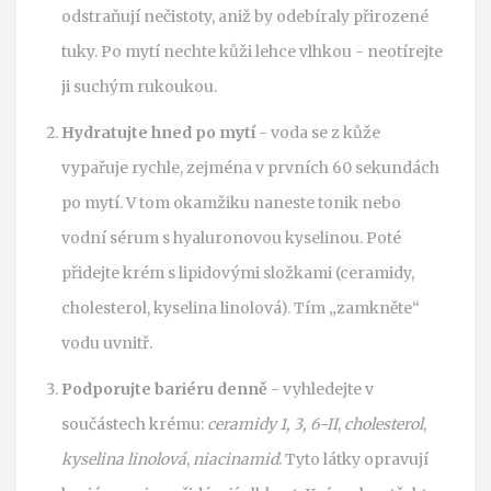
odstraňují nečistoty, aniž by odebíraly přirozené
tuky. Po mytí nechte kůži lehce vlhkou - neotírejte
ji suchým rukoukou.
Hydratujte hned po mytí
- voda se z kůže
vypařuje rychle, zejména v prvních 60 sekundách
po mytí. V tom okamžiku naneste tonik nebo
vodní sérum s hyaluronovou kyselinou. Poté
přidejte krém s lipidovými složkami (ceramidy,
cholesterol, kyselina linolová). Tím „zamkněte“
vodu uvnitř.
Podporujte bariéru denně
- vyhledejte v
součástech krému:
ceramidy 1, 3, 6-II
,
cholesterol
,
kyselina linolová
,
niacinamid
. Tyto látky opravují