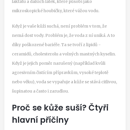
laktátu a dalších látek, které působí jako
mikroskopické houbičky, které vážou vodu.
Když je vaše kůži suchá, není problém v tom, že
nemá dost vody. Problém je, že voda z ní uniká. A to
díky poškozené bariéře. Ta se tvoří z lipidů -
ceramidů, cholesterolu a volných mastných kyselin.
Když je jejich poměr narušený (například kvůli
agresivním čistícím přípravkům, vysoké teplotě
nebo věku), voda se vypařuje a kůže se stává citlivou,
šupinatou a často i zarudlou.
Proč se kůže suší? Čtyři
hlavní příčiny