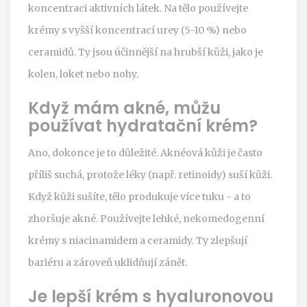
koncentraci aktivních látek. Na tělo používejte
krémy s vyšší koncentrací urey (5-10 %) nebo
ceramidů. Ty jsou účinnější na hrubší kůži, jako je
kolen, loket nebo nohy.
Když mám akné, můžu
používat hydratační krém?
Ano, dokonce je to důležité. Aknéová kůži je často
příliš suchá, protože léky (např. retinoidy) suší kůži.
Když kůži sušíte, tělo produkuje více tuku - a to
zhoršuje akné. Používejte lehké, nekomedogenní
krémy s niacinamidem a ceramidy. Ty zlepšují
bariéru a zároveň uklidňují zánět.
Je lepší krém s hyaluronovou