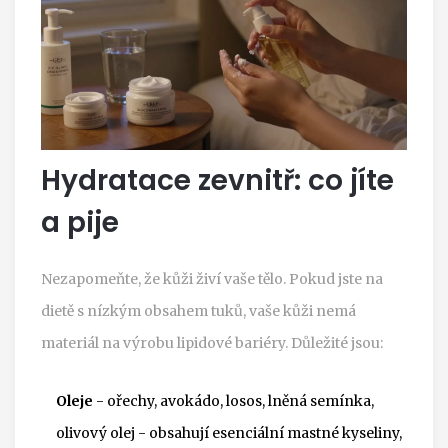
Hydratace zevnitř: co jíte
a pije
Nezapomeňte, že kůži živí vaše tělo. Pokud jste na
dietě s nízkým obsahem tuků, vaše kůži nemá
materiál na výrobu lipidové bariéry. Důležité jsou:
Oleje
- ořechy, avokádo, losos, lněná semínka,
olivový olej - obsahují esenciální mastné kyseliny,