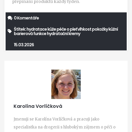
přepínání produktů každý týden.
0 Komentáře
Štítek:
hydratace kůže
péče o pleť
vlhkost pokožky
kůžní
barierová funkce
hydratační kremy
15.03.2026
Karolína Vorlíčková
Jmenuji se Karolína Vorlíčková a pracuji jako
specialistka na drogerii s hlubokým zájmem o péči o