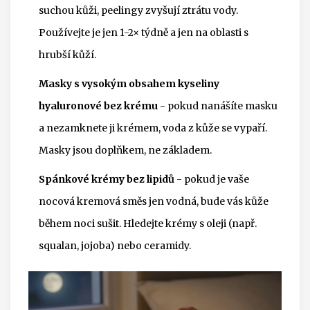
suchou kůži, peelingy zvyšují ztrátu vody.
Používejte je jen 1-2× týdně a jen na oblasti s
hrubší kůží.
Masky s vysokým obsahem kyseliny
hyaluronové bez krému
- pokud nanášíte masku
a nezamknete ji krémem, voda z kůže se vypaří.
Masky jsou doplňkem, ne základem.
Spánkové krémy bez lipidů
- pokud je vaše
nocová kremová směs jen vodná, bude vás kůže
během noci sušit. Hledejte krémy s oleji (např.
squalan, jojoba) nebo ceramidy.