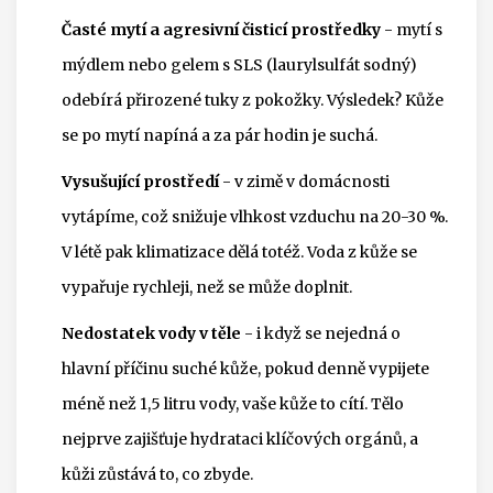
Časté mytí a agresivní čisticí prostředky
- mytí s
mýdlem nebo gelem s SLS (laurylsulfát sodný)
odebírá přirozené tuky z pokožky. Výsledek? Kůže
se po mytí napíná a za pár hodin je suchá.
Vysušující prostředí
- v zimě v domácnosti
vytápíme, což snižuje vlhkost vzduchu na 20-30 %.
V létě pak klimatizace dělá totéž. Voda z kůže se
vypařuje rychleji, než se může doplnit.
Nedostatek vody v těle
- i když se nejedná o
hlavní příčinu suché kůže, pokud denně vypijete
méně než 1,5 litru vody, vaše kůže to cítí. Tělo
nejprve zajišťuje hydrataci klíčových orgánů, a
kůži zůstává to, co zbyde.