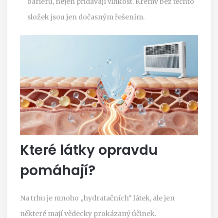
bariéru, nejen přidávají vlhkost. Krémy bez těchto
složek jsou jen dočasným řešením.
Které látky opravdu
pomáhají?
Na trhu je mnoho „hydratačních“ látek, ale jen
některé mají vědecky prokázaný účinek.