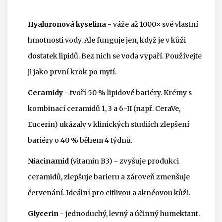
Hyaluronová kyselina
- váže až 1000× své vlastní
hmotnosti vody. Ale funguje jen, když je v kůži
dostatek lipidů. Bez nich se voda vypaří. Používejte
ji jako první krok po mytí.
Ceramidy
- tvoří 50 % lipidové bariéry. Krémy s
kombinací ceramidů 1, 3 a 6-II (např. CeraVe,
Eucerin) ukázaly v klinických studiích zlepšení
bariéry o 40 % během 4 týdnů.
Niacinamid
(vitamin B3) - zvyšuje produkci
ceramidů, zlepšuje barieru a zároveň zmenšuje
červenání. Ideální pro citlivou a aknéovou kůži.
Glycerin
- jednoduchý, levný a účinný humektant.