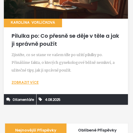
KAROLÍNA VORLÍČKOVÁ
Pilulka po: Co přesně se děje v těle a jak
ji správně použít
Zjistěte, co se stane ve vašem těle po užití pilulky po.
Přinášíme fakta, o kterých gynekologové běžně nemluví, a
užitečné tipy, jak ji správně použít.
ZOBRAZIT VÍCE
0 Komentáře
4.08.2025
Nejnovější Příspěvky
Oblíbené Příspěvky