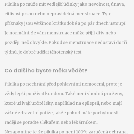
Pilulka po může mít vedlejší účinky jako nevolnost, únava,
citlivost prsou nebo nepravidelná menstruace. Tyto
příznaky jsou většinou krátkodobé a po pár dnech ustoupí.
Je normální, že vám menstruace může přijít dřív nebo
později, než obvykle. Pokud se menstruace nedostaví do tří
týdnů, je dobré udělat těhotenský test.
Co dalšího byste měla vědět?
Pilulka po nechrání před pohlavními nemocemi, proto je
vždy lepší používat kondom. Také není vhodná pro ženy,
které užívají určité léky, například na epilepsii, nebo mají
vážné zdravotní potíže, takže pokud máte pochybnosti,
raději se poraďte s lékařem nebo lékárníkem.
Nezapomínejte, že pilulka po není 100% zaručená ochrana,