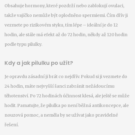
Obsahuje hormony, které pozdrží nebo zablokují ovulaci,
takže vajíčko nemůže být oplodněno spermiemi. Čím dřív ji
vezmete po rizikovém styku, tím lépe – ideální je do 12
hodin, ale stále má efekt až do 72 hodin, někdy až 120 hodin
podle typu pilulky.
Kdy a jak pilulku po užít?
Je opravdu zásadní ji brát co nejdřív. Pokud si ji vezmete do
24 hodin, máte nejvyšší šanci zabránit nežádoucímu
těhotenství. Po 72 hodinách účinnost klesá, ale ještě se může
hodit. Pamatujte, že pilulka po není běžná antikoncepce, ale
nouzová pomoc, a neměla by se užívat jako pravidelné
řešení.