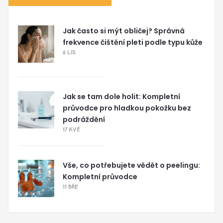
Jak často si mýt obličej? Správná
frekvence čištění pleti podle typu kůže
6 LIS
Jak se tam dole holit: Kompletní
průvodce pro hladkou pokožku bez
podráždění
17 KVĚ
Vše, co potřebujete vědět o peelingu:
Kompletní průvodce
11 BŘE