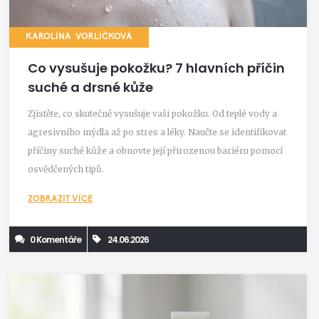
KAROLÍNA VORLÍČKOVÁ
Co vysušuje pokožku? 7 hlavních příčin
suché a drsné kůže
Zjistěte, co skutečně vysušuje vaši pokožku. Od teplé vody a
agresivního mýdla až po stres a léky. Naučte se identifikovat
příčiny suché kůže a obnovte její přirozenou bariéru pomocí
osvědčených tipů.
ZOBRAZIT VÍCE
0 Komentáře
24.06.2026