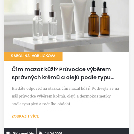
KAROLÍNA VORLÍČKOVÁ
Čím mazat kůži? Průvodce výběrem
správných krémů a olejů podle typu
pleti
Hledáte odpověď na otázku, čím mazat kůži? Podívejte se na
náš průvodce výběrem krémů, olejů a dermokosmetiky
podle typu pleti a ročního období.
ZOBRAZIT VÍCE
0 Komentáře
14.04.2026