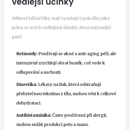
vedlejší účinky
Některé běžné léky mají vysušující pokožku jako
jeden ze svých vedlejších účinků. Mezi nejčastější
patří:
Retinoidy:
Používají se akné a anti-aging péči, ale
intenzivně zrychlují obrat buněk, což vede k
odlupování a suchosti.
Diuretika:
Lékary na tlak, která odstraňují
přebytečnou tekutinu z těla, mohou vést k celkové
dehydrataci.
Antihistaminika:
Často používaná při alergii,
mohou snížit produkci potu a mazu.