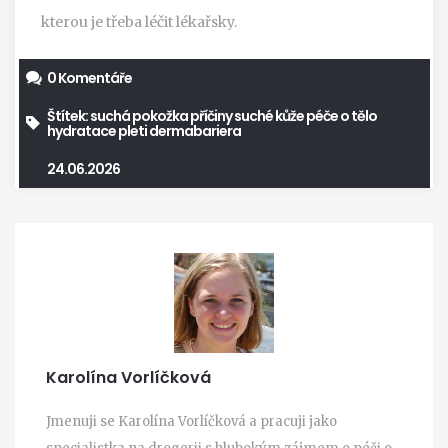
kterou je třeba léčit lékařsky.
0 Komentáře
Štítek:
suchá pokožka
příčiny suché kůže
péče o tělo
hydratace pleti
dermabariera
24.06.2026
Karolína Vorlíčková
Jmenuji se Karolína Vorlíčková a pracuji jako