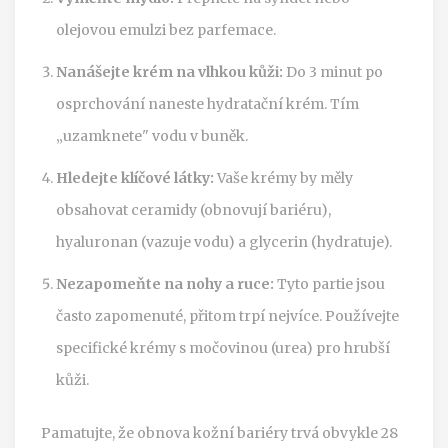
olejovou emulzi bez parfemace.
Nanášejte krém na vlhkou kůži:
Do 3 minut po
osprchování naneste hydratační krém. Tím
„uzamknete" vodu v buněk.
Hledejte klíčové látky:
Vaše krémy by měly
obsahovat ceramidy (obnovují bariéru),
hyaluronan (vazuje vodu) a glycerin (hydratuje).
Nezapomeňte na nohy a ruce:
Tyto partie jsou
často zapomenuté, přitom trpí nejvíce. Používejte
specifické krémy s močovinou (urea) pro hrubší
kůži.
Pamatujte, že obnova kožní bariéry trvá obvykle 28