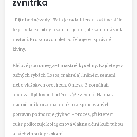
zvnitřka
„Pijte hodně vody.“ Toto je rada, kterou slyšíme stále.
Je pravda, že pitný režim hraje roli, ale samotná voda
nestačí. Pro zdravou pleť potřebujete i správné
živiny.
Klíčové jsou
omega-3 mastné kyseliny
. Najdete je v
tučných rybách (losos, makrela), lněném semeni
nebo vlašských ořechech. Omega-3 pomáhají
budovat lipidovou bariéru kůže zevnitř. Naopak
nadměrná konzumace cukru a zpracovaných
potravin podporuje glykaci - proces, při kterém
cukr poškozuje kolagenová vlákna a činí kůži tuhou
a náchylnou k praskání.