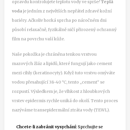
opravdu kontrolujete teplotu vody ve sprše?
Teplá
voda
je jedním z největších nepřátel zdravé
kožní
bariéry
. Ačkoliv horká sprcha po náročném dni
působí relaxačně, fyzikálně ničí přirozený ochranný
film na povrchu vaší kůže.
Naše pokožka je chráněna tenkou vrstvou
mazových žláz a lipidů, které fungují jako cement
mezi cihly (keratinocyty). Když tuto vrstvu omýváte
vodou přesahující 38-40 °C, tento „cement“ se
rozpustí. Výsledkem je, že vlhkost z hloubkových
vrstev epidermis rychle uniká do okolí. Tento proces
nazýváme transepidermální ztráta vody (TEWL).
Chcete-li zabránit vysychání:
Sprchujte se