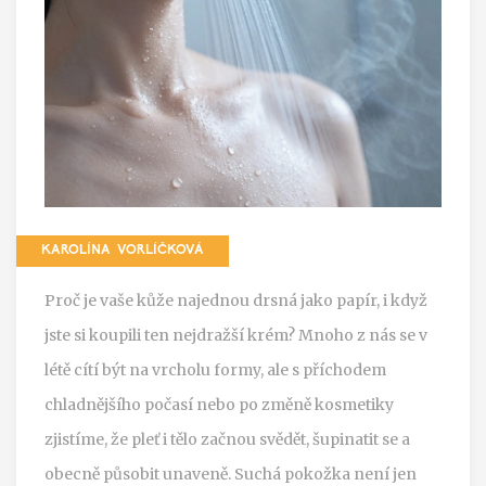
KAROLÍNA VORLÍČKOVÁ
Proč je vaše kůže najednou drsná jako papír, i když
jste si koupili ten nejdražší krém? Mnoho z nás se v
létě cítí být na vrcholu formy, ale s příchodem
chladnějšího počasí nebo po změně kosmetiky
zjistíme, že pleť i tělo začnou svědět, šupinatit se a
obecně působit unaveně. Suchá pokožka není jen