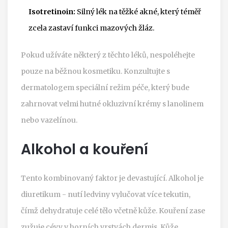
Isotretinoin:
Silný lék na těžké akné, který téměř
zcela zastaví funkci mazových žláz.
Pokud užíváte některý z těchto léků, nespoléhejte
pouze na běžnou kosmetiku. Konzultujte s
dermatologem speciální režim péče, který bude
zahrnovat velmi hutné okluzivní krémy s lanolinem
nebo vazelínou.
Alkohol a kouření
Tento kombinovaný faktor je devastující. Alkohol je
diuretikum - nutí ledviny vylučovat více tekutin,
čímž dehydratuje celé tělo včetně kůže. Kouření zase
zužuje cévy v horních vrstvách dermis. Kůže