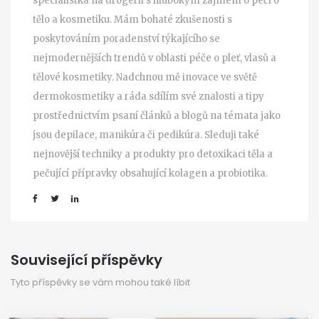
specialistka na drogerii s hlubokým zájmem o péči o
tělo a kosmetiku. Mám bohaté zkušenosti s
poskytováním poradenství týkajícího se
nejmodernějších trendů v oblasti péče o pleť, vlasů a
tělové kosmetiky. Nadchnou mě inovace ve světě
dermokosmetiky a ráda sdílím své znalosti a tipy
prostřednictvím psaní článků a blogů na témata jako
jsou depilace, manikúra či pedikúra. Sleduji také
nejnovější techniky a produkty pro detoxikaci těla a
pečující přípravky obsahující kolagen a probiotika.
Související příspěvky
Tyto příspěvky se vám mohou také líbit