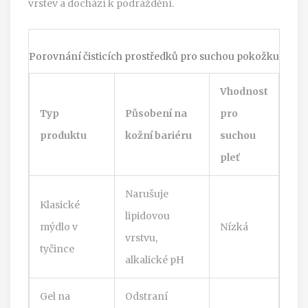
vrstev a dochází k podráždění.
Porovnání čisticích prostředků pro suchou pokožku
Vhodnost
Typ
Působení na
pro
produktu
kožní bariéru
suchou
pleť
Narušuje
Klasické
lipidovou
mýdlo v
Nízká
vrstvu,
tyčince
alkalické pH
Gel na
Odstraní