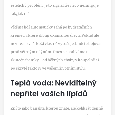
estetický problém. Je to signál, že něco nefunguje
tak, jak má.
Většina lidí automaticky sahá po hydratačních
krémech, které slibují okamžitou úlevu. Pokud ale
nevíte, co vaši koži vlastně vysušuje, budete bojovat
proti větrným mlýnům. Dnes se podíváme na
skutečné viníky - od běžných chyby v koupelně až
po skryté faktory ve vašem životním stylu.
Teplá voda: Neviditelný
nepřítel vašich lipidů
Zní to jako banalita, kterou znáte, ale kolikrát denně