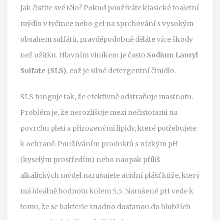
Jak čistíte své tělo? Pokud používáte klasické toaletní
mýdlo v tyčince nebo gel na sprchování s vysokým
obsahem sulfátů, pravděpodobně děláte více škody
než užitku. Hlavním viníkem je často
Sodium Lauryl
Sulfate (SLS)
, což je silné detergentní činidlo.
SLS funguje tak, že efektivně odstraňuje mastnotu.
Problém je, že nerozlišuje mezi nečistotami na
povrchu pleti a přirozenými lipidy, které potřebujete
k ochraně. Používáním produktů s nízkým pH
(kyselým prostředím) nebo naopak příliš
alkalických mýdel narušujete acidní plášť kůže, který
má ideálně hodnotu kolem 5,5. Narušené pH vede k
tomu, že se bakterie snadno dostanou do hlubších