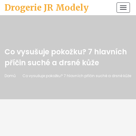
Drogerie JR Modely
Zobr
navi
Co vysušuje pokožku? 7 hlavních
příčin suché a drsné kůže
Domů
Co vysušuje pokožku? 7 hlavních příčin suché a drsné kůže