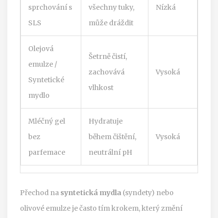
sprchování s
všechny tuky,
Nízká
SLS
může dráždit
Olejová
Šetrně čistí,
emulze /
zachovává
Vysoká
Syntetické
vlhkost
mydlo
Mléčný gel
Hydratuje
bez
během čištění,
Vysoká
parfemace
neutrální pH
Přechod na
syntetická mydla
(syndety) nebo
olivové emulze je často tím krokem, který změní