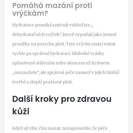
Pomáhá mazání proti
vrýčkám?
Hydratace pomáhá zmírnit vzhled tzv. „
dehydratačních vrýček“, které vypadají jako jemné
proužky na povrchu pleti. Tyto vrýchy zmizí velmi
rychle po správné hydrataci. Hluboké vrásky
způsobené stářením nebo sluncem už krémem
„nezmažete“, ale správná péče zamezí v jejich hlubší
tvorbě a zlepší pružnost pleti.
Další kroky pro zdravou
kůži
Když už víte, čím mazat, nezapomeňte, že péče