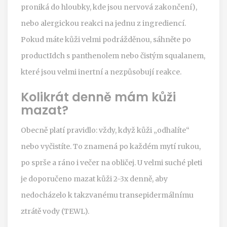
proniká do hloubky, kde jsou nervová zakončení),
nebo alergickou reakci na jednu z ingrediencí.
Pokud máte kůži velmi podrážděnou, sáhněte po
productIdch s panthenolem nebo čistým squalanem,
které jsou velmi inertní a nezpůsobují reakce.
Kolikrát denně mám kůži
mazat?
Obecně platí pravidlo: vždy, když kůži „odhalíte“
nebo vyčistíte. To znamená po každém mytí rukou,
po sprše a ráno i večer na obličej. U velmi suché pleti
je doporučeno mazat kůži 2-3x denně, aby
nedocházelo k takzvanému transepidermálnímu
ztrátě vody (TEWL).