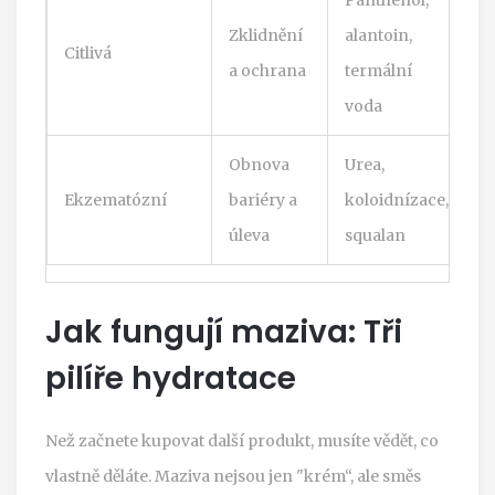
E
Zklidnění
alantoin,
Citlivá
o
a ochrana
termální
p
voda
Obnova
Urea,
F
Ekzematózní
bariéry a
koloidnízace,
m
úleva
squalan
(
Jak fungují maziva: Tři
pilíře hydratace
Než začnete kupovat další produkt, musíte vědět, co
vlastně děláte. Maziva nejsou jen "krém“, ale směs