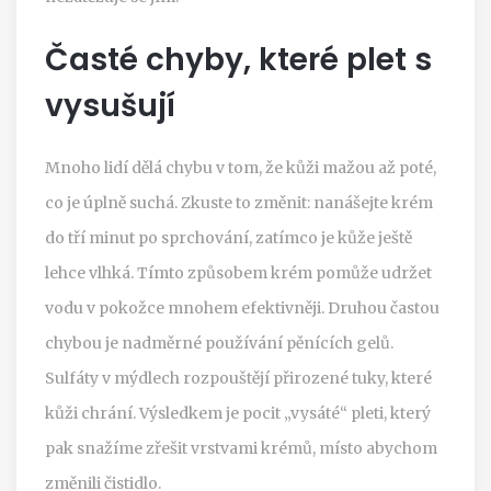
Časté chyby, které plet s
vysušují
Mnoho lidí dělá chybu v tom, že kůži mažou až poté,
co je úplně suchá. Zkuste to změnit: nanášejte krém
do tří minut po sprchování, zatímco je kůže ještě
lehce vlhká. Tímto způsobem krém pomůže udržet
vodu v pokožce mnohem efektivněji. Druhou častou
chybou je nadměrné používání pěnících gelů.
Sulfáty
v mýdlech rozpouštějí přirozené tuky, které
kůži chrání. Výsledkem je pocit „vysáté“ pleti, který
pak snažíme zřešit vrstvami krémů, místo abychom
změnili čistidlo.