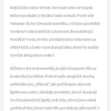
Když kůže začne svívat, červenat nebo se loupat,
běžné produkty z řezáku často nestačí. Právě zde
vstupuje do hry
Dermokosmetika
, což jsou produkty
vyvíjené v laboratořích s dozorem dermatologů.
Rozdíl je v tom, že tyto produkty jsou testovány na
citlivé kůži a často vynechávají látky, které by mohly
vyvolat alergickou reakci.
Klíčem u dermokosmetiky je její schopnost cílit na
konkrétní problém. Pokud máte atopický ekzém,
nehledáte jen „vlhkost“, ale potřebujete obnovit
lipidovou vrstvu. Hledejte produkty, které obsahují
tzv. biomimetické lipidy, tedy tuky, které jsou velmi
podobné těm, které naše tělo produkuje přirozeně. V