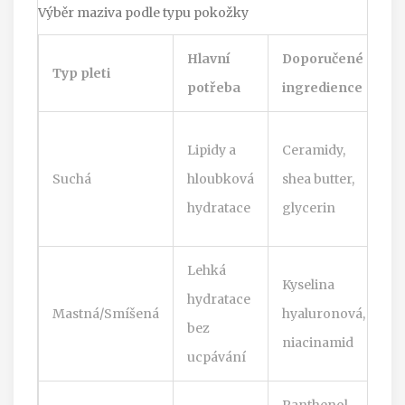
Výběr maziva podle typu pokožky
Hlavní
Doporučené
Č
Typ pleti
potřeba
ingredience
v
A
Lipidy a
Ceramidy,
a
Suchá
hloubková
shea butter,
s
hydratace
glycerin
p
Lehká
H
Kyselina
hydratace
m
Mastná/Smíšená
hyaluronová,
bez
o
niacinamid
ucpávání
v
Panthenol,