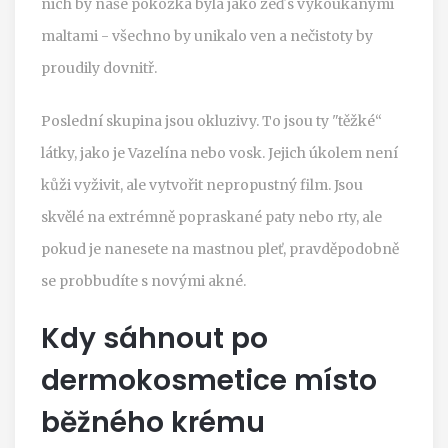
nich by naše pokožka byla jako zeď s vykoukanými
maltami - všechno by unikalo ven a nečistoty by
proudily dovnitř.
Poslední skupina jsou okluzivy. To jsou ty "těžké“
látky, jako je
Vazelína
nebo vosk. Jejich úkolem není
kůži vyživit, ale vytvořit nepropustný film. Jsou
skvělé na extrémně popraskané paty nebo rty, ale
pokud je nanesete na mastnou pleť, pravděpodobně
se probbudíte s novými akné.
Kdy sáhnout po
dermokosmetice místo
běžného krému