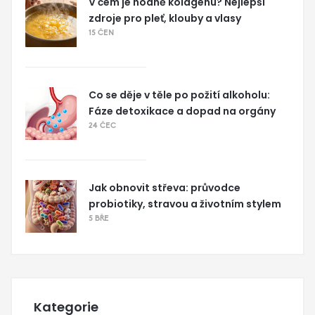
V čem je hodně kolagenu? Nejlepší
zdroje pro pleť, klouby a vlasy
15 ČEN
Co se děje v těle po požití alkoholu:
Fáze detoxikace a dopad na orgány
24 ČEC
Jak obnovit střeva: průvodce
probiotiky, stravou a životním stylem
5 BŘE
Kategorie