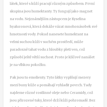
látek, které s kůží pracují různým způsobem. První
skupina jsou humektanty. Ty fungují jako magnet
na vodu. Nejznámějším zástupcem je
Kyselina
hyaluronová
, která dokáže vázat mnohonásobek své
hmotnosti vody. Pokud nanesete humektant na
velmi suchou kůži v suchém prostředí, může
paradoxně tahat vodu z hloubky pleti ven, což
způsobí ještě větší suchost. Proto je klíčové nanášet
je na vlhkou pokožku.
Pak jsou tu emolienty. Tyto látky vyplňují mezery
mezi buny kůže a pomáhají vyhladit povrch. Tady
najdeme různé rostlinné oleje nebo
Ceramidy
, což
jsou přirozené tuky, které drží kůži pohromadě. Bez