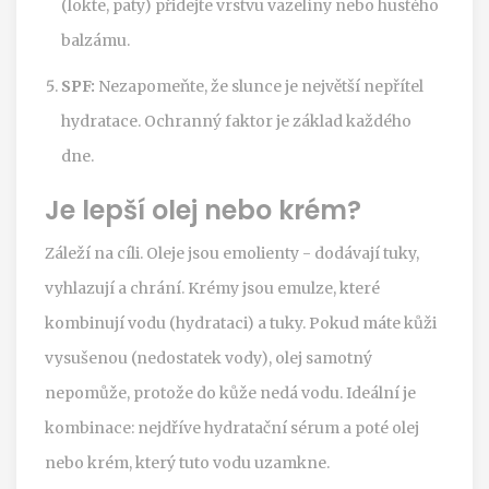
(lokte, paty) přidejte vrstvu vazelíny nebo hustého
balzámu.
SPF:
Nezapomeňte, že slunce je největší nepřítel
hydratace. Ochranný faktor je základ každého
dne.
Je lepší olej nebo krém?
Záleží na cíli. Oleje jsou emolienty - dodávají tuky,
vyhlazují a chrání. Krémy jsou emulze, které
kombinují vodu (hydrataci) a tuky. Pokud máte kůži
vysušenou (nedostatek vody), olej samotný
nepomůže, protože do kůže nedá vodu. Ideální je
kombinace: nejdříve hydratační sérum a poté olej
nebo krém, který tuto vodu uzamkne.