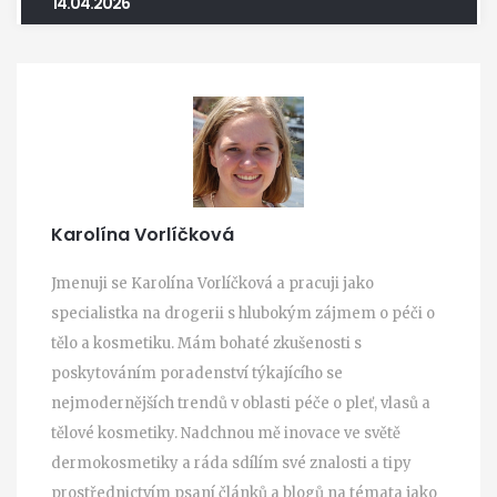
14.04.2026
Karolína Vorlíčková
Jmenuji se Karolína Vorlíčková a pracuji jako
specialistka na drogerii s hlubokým zájmem o péči o
tělo a kosmetiku. Mám bohaté zkušenosti s
poskytováním poradenství týkajícího se
nejmodernějších trendů v oblasti péče o pleť, vlasů a
tělové kosmetiky. Nadchnou mě inovace ve světě
dermokosmetiky a ráda sdílím své znalosti a tipy
prostřednictvím psaní článků a blogů na témata jako