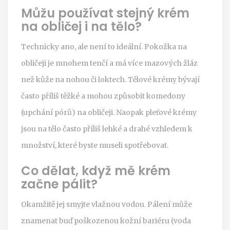
Můžu používat stejný krém
na obličej i na tělo?
Technicky ano, ale není to ideální. Pokožka na
obličeji je mnohem tenčí a má více mazových žláz
než kůže na nohou či loktech. Tělové krémy bývají
často příliš těžké a mohou způsobit komedony
(upchání pórů) na obličeji. Naopak pleťové krémy
jsou na tělo často příliš lehké a drahé vzhledem k
množství, které byste museli spotřebovat.
Co dělat, když mě krém
začne pálit?
Okamžitě jej smyjte vlažnou vodou. Pálení může
znamenat buď poškozenou kožní bariéru (voda