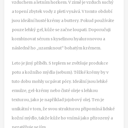
vzduchem a letním horkem. V zimě je vzduch suchý
a topení zbytek vody z pleti vysává. V tomto období
jsou ideální husté krémy a buttery. Pokud používáte
pouze lehký gel, kůže se začne loupati. Doporučuji
kombinovat sérum s kyselinou hyaluronovou a
následně ho „uzamknout“ bohatým krémem.
Leto je jiný příběh. S teplem se zvětšuje produkce
potu a kožního mýdla (sebum). Těžké krémy by v
tuto dobu mohly ucpávat póry. Ideální jsou lehké
emulze, gel-krémy nebo čisté oleje s lehkou
texturou, jako je například jojobový olej. Ten je
unikátní v tom, že svou strukturou připomíná lidské
kožní mýdlo, takže kůže ho vnímá jako přirozený a
nezatěžuje se jím.