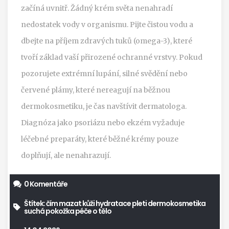
začíná uvnitř. Žádný krém světa nenahradí
nedostatek vody v organismu. Pijte čistou vodu a
dbejte na příjem zdravých tuků (omega-3), které
tvoří základ vaší přirozené ochranné vrstvy. Pokud
pozorujete extrémní lupání, silné svědění nebo
červené plámy, které nereagují na běžnou
dermokosmetiku, je čas navštívit dermatologa.
Diagnóza jako psoriázu nebo ekzém vyžaduje
léčebné preparáty, které běžné krémy pouze
doplňují, ale nenahrazují.
0 Komentáře
Štítek:
čím mazat kůži
hydratace pleti
dermokosmetika
suchá pokožka
péče o tělo