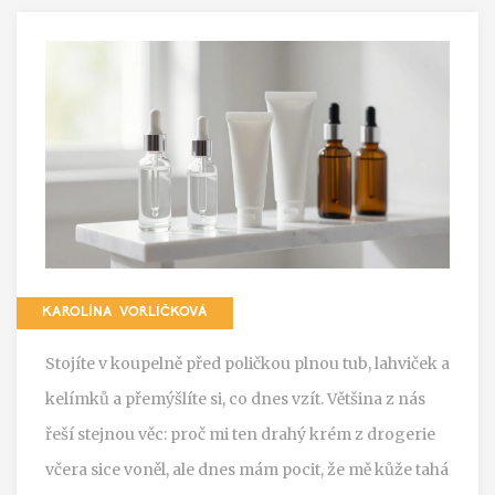
KAROLÍNA VORLÍČKOVÁ
Stojíte v koupelně před poličkou plnou tub, lahviček a
kelímků a přemýšlíte si, co dnes vzít. Většina z nás
řeší stejnou věc: proč mi ten drahý krém z drogerie
včera sice voněl, ale dnes mám pocit, že mě kůže tahá