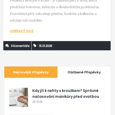
Pedikúra není jen o krásě - je základní péčí o nohy, která
předchází bolestem, infekcím a dlouhodobým problémům.
Pravidelná péče zabraňuje pěstům, houbám a kallusům a
udržuje vaši mobilitu.
ZOBRAZIT VÍCE
0 Komentáře
15.01.2026
Nejnovější Příspěvky
Oblíbené Příspěvky
Kdy jít k nehty s kroužkem? Správné
načasování manikúry před svatbou
24 DUB