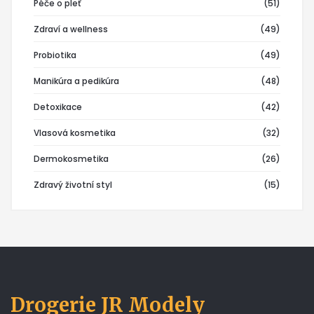
Péče o pleť
(51)
Zdraví a wellness
(49)
Probiotika
(49)
Manikúra a pedikúra
(48)
Detoxikace
(42)
Vlasová kosmetika
(32)
Dermokosmetika
(26)
Zdravý životní styl
(15)
Drogerie JR Modely