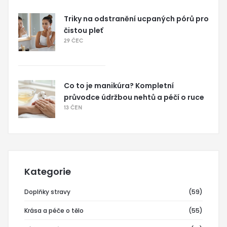
Triky na odstranění ucpaných pórů pro
čistou pleť
29 ČEC
Co to je manikúra? Kompletní
průvodce údržbou nehtů a péčí o ruce
13 ČEN
Kategorie
Doplňky stravy
(59)
Krása a péče o tělo
(55)