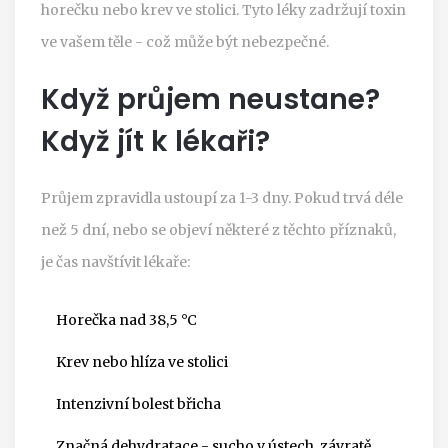
horečku nebo krev ve stolici. Tyto léky zadržují toxin
ve vašem těle - což může být nebezpečné.
Když průjem neustane?
Když jít k lékaři?
Průjem zpravidla ustoupí za 1-3 dny. Pokud trvá déle
než 5 dní, nebo se objeví některé z těchto příznaků,
je čas navštívit lékaře:
Horečka nad 38,5 °C
Krev nebo hlíza ve stolici
Intenzivní bolest břicha
Značná dehydratace - sucho v ústech, závratě,