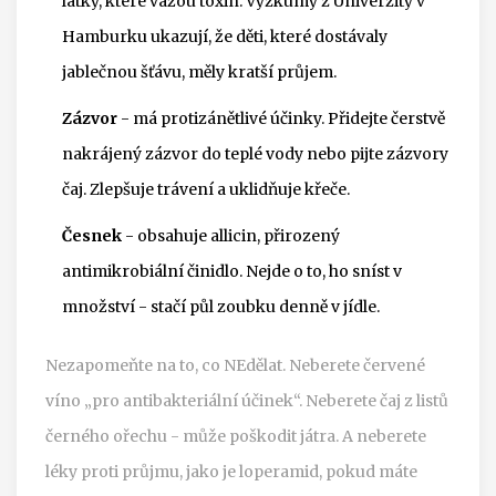
látky, které vážou toxin. Výzkumy z Univerzity v
Hamburku ukazují, že děti, které dostávaly
jablečnou šťávu, měly kratší průjem.
Zázvor
- má protizánětlivé účinky. Přidejte čerstvě
nakrájený zázvor do teplé vody nebo pijte zázvory
čaj. Zlepšuje trávení a uklidňuje křeče.
Česnek
- obsahuje allicin, přirozený
antimikrobiální činidlo. Nejde o to, ho sníst v
množství - stačí půl zoubku denně v jídle.
Nezapomeňte na to, co NEdělat. Neberete červené
víno „pro antibakteriální účinek“. Neberete čaj z listů
černého ořechu - může poškodit játra. A neberete
léky proti průjmu, jako je loperamid, pokud máte