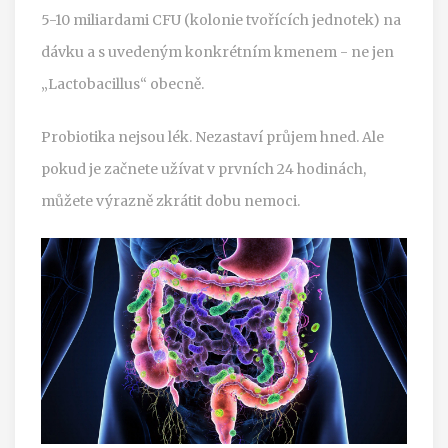
5-10 miliardami CFU (kolonie tvořících jednotek) na
dávku a s uvedeným konkrétním kmenem - ne jen
„Lactobacillus“ obecně.
Probiotika nejsou lék. Nezastaví průjem hned. Ale
pokud je začnete užívat v prvních 24 hodinách,
můžete výrazně zkrátit dobu nemoci.