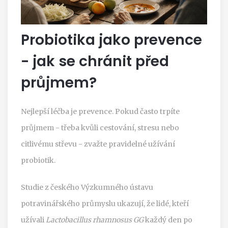
Probiotika jako prevence
- jak se chránit před
průjmem?
Nejlepší léčba je prevence. Pokud často trpíte
průjmem - třeba kvůli cestování, stresu nebo
citlivému střevu - zvažte pravidelné užívání
probiotik.
Studie z českého Výzkumného ústavu
potravinářského průmyslu ukazují, že lidé, kteří
užívali
Lactobacillus rhamnosus GG
každý den po