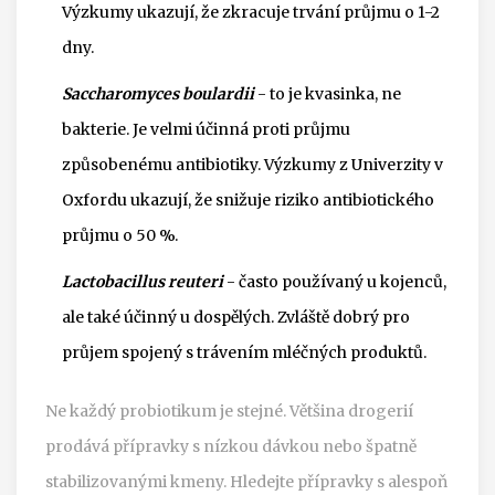
Výzkumy ukazují, že zkracuje trvání průjmu o 1-2
dny.
Saccharomyces boulardii
- to je kvasinka, ne
bakterie. Je velmi účinná proti průjmu
způsobenému antibiotiky. Výzkumy z Univerzity v
Oxfordu ukazují, že snižuje riziko antibiotického
průjmu o 50 %.
Lactobacillus reuteri
- často používaný u kojenců,
ale také účinný u dospělých. Zvláště dobrý pro
průjem spojený s trávením mléčných produktů.
Ne každý probiotikum je stejné. Většina drogerií
prodává přípravky s nízkou dávkou nebo špatně
stabilizovanými kmeny. Hledejte přípravky s alespoň