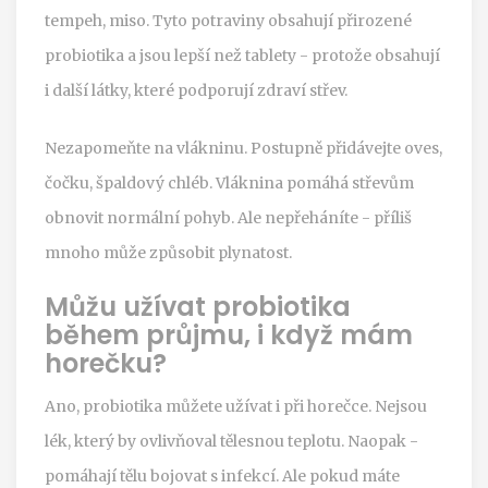
tempeh, miso. Tyto potraviny obsahují přirozené
probiotika a jsou lepší než tablety - protože obsahují
i další látky, které podporují zdraví střev.
Nezapomeňte na vlákninu. Postupně přidávejte oves,
čočku, špaldový chléb. Vláknina pomáhá střevům
obnovit normální pohyb. Ale nepřeháníte - příliš
mnoho může způsobit plynatost.
Můžu užívat probiotika
během průjmu, i když mám
horečku?
Ano, probiotika můžete užívat i při horečce. Nejsou
lék, který by ovlivňoval tělesnou teplotu. Naopak -
pomáhají tělu bojovat s infekcí. Ale pokud máte