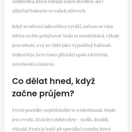
antibiotika, která zabíjejí nejen škodlivé, ale i
užitečné bakterie ve vašich střevech.
Když se střevní mikroflóra vyváží, začnou se vám
střeva rychle pohybovat. Voda se nevstřebává, výkaly
jsou tekuté, a vy se cítíte jako vypuštěný balónek.
Nejhorší je, že to často přichází spolu s křečemi,
nevolností a únavou.
Co dělat hned, když
začne průjem?
První pravidlo: nepřehánějte to s tekutinami. Nejde
jen o vodu. Ztrácíte i elektrolyty - sodík, draslík,
chlorid. Proto je lepší pít speciální roztoky, které