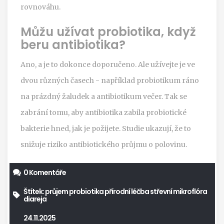
rovnováhu.
Můžu užívat probiotika, když
beru antibiotika?
Ano, a je to dokonce doporučeno. Ale užívejte je ve
dvou různých časech - například probiotikum ráno
na prázdný žaludek a antibiotikum večer. Tak se
zabrání tomu, aby antibiotika zabila probiotické
bakterie hned, jak je požijete. Studie ukazují, že to
snižuje riziko antibiotického průjmu o polovinu.
0 Komentáře
Štítek:
průjem
probiotika
přírodní léčba
střevní mikroflóra
diareja
24.11.2025