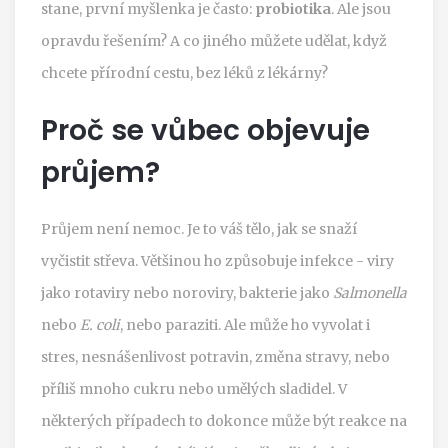
stane, první myšlenka je často:
probiotika
. Ale jsou
opravdu řešením? A co jiného můžete udělat, když
chcete přírodní cestu, bez léků z lékárny?
Proč se vůbec objevuje
průjem?
Průjem není nemoc. Je to váš tělo, jak se snaží
vyčistit střeva. Většinou ho způsobuje infekce - viry
jako rotaviry nebo noroviry, bakterie jako
Salmonella
nebo
E. coli
, nebo paraziti. Ale může ho vyvolat i
stres, nesnášenlivost potravin, změna stravy, nebo
příliš mnoho cukru nebo umělých sladidel. V
některých případech to dokonce může být reakce na