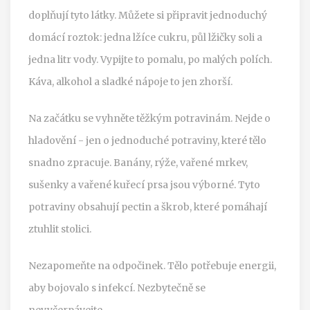
doplňují tyto látky. Můžete si připravit jednoduchý
domácí roztok: jedna lžíce cukru, půl lžičky soli a
jedna litr vody. Vypijte to pomalu, po malých polích.
Káva, alkohol a sladké nápoje to jen zhorší.
Na začátku se vyhněte těžkým potravinám. Nejde o
hladovění - jen o jednoduché potraviny, které tělo
snadno zpracuje. Banány, rýže, vařené mrkev,
sušenky a vařené kuřecí prsa jsou výborné. Tyto
potraviny obsahují pectin a škrob, které pomáhají
ztuhlit stolici.
Nezapomeňte na odpočinek. Tělo potřebuje energii,
aby bojovalo s infekcí. Nezbytečně se
nevyčerpávejte.