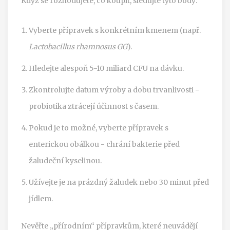
Když se rozhodujete, co koupit, sledujte tyto body:
Vyberte přípravek s konkrétním kmenem (např.
Lactobacillus rhamnosus GG
).
Hledejte alespoň 5-10 miliard CFU na dávku.
Zkontrolujte datum výroby a dobu trvanlivosti -
probiotika ztrácejí účinnost s časem.
Pokud je to možné, vyberte přípravek s
enterickou obálkou - chrání bakterie před
žaludeční kyselinou.
Užívejte je na prázdný žaludek nebo 30 minut před
jídlem.
Nevěřte „přírodním“ přípravkům, které neuvádějí