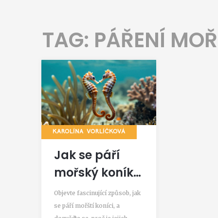
TAG: PÁŘENÍ MO
KAROLÍNA VORLÍČKOVÁ
Jak se páří
mořský koník?
Tajemství
Objevte fascinující způsob, jak
biologie a jeho
se páří mořští koníci, a