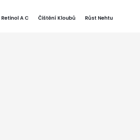
Retinol A C
Čištění Kloubů
Růst Nehtu