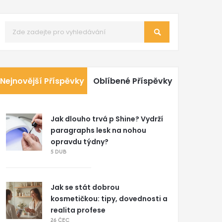
Nejnovější Příspěvky
Oblíbené Příspěvky
Jak dlouho trvá p Shine? Vydrží
paragraphs lesk na nohou
opravdu týdny?
5 DUB
Jak se stát dobrou
kosmetičkou: tipy, dovednosti a
realita profese
26 ČEC