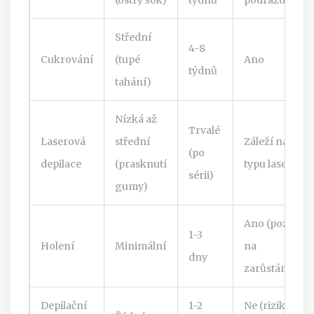
Střední
4-8
Cukrování
(tupé
Ano
týdnů
tahání)
Nízká až
Trvalé
Laserová
střední
Záleží na
(po
depilace
(prasknutí
typu laseru
sérii)
gumy)
Ano (pozor
1-3
Holení
Minimální
na
dny
zarůstání)
Depilační
1-2
Ne (riziko