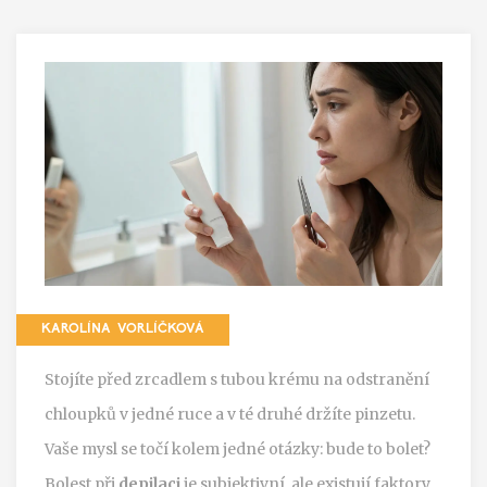
KAROLÍNA VORLÍČKOVÁ
Stojíte před zrcadlem s tubou krému na odstranění
chloupků v jedné ruce a v té druhé držíte pinzetu.
Vaše mysl se točí kolem jedné otázky: bude to bolet?
Bolest při
depilaci
je subjektivní, ale existují faktory,