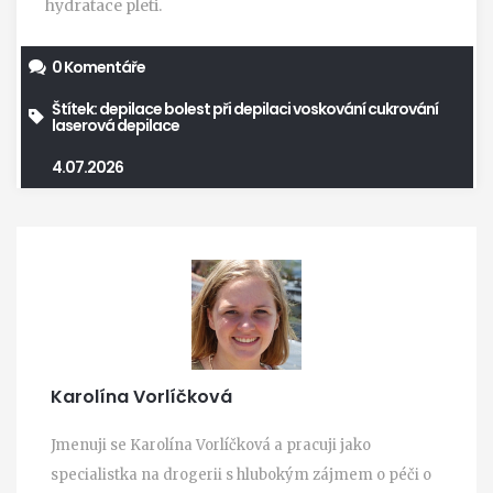
hydratace pleti.
0 Komentáře
Štítek:
depilace
bolest při depilaci
voskování
cukrování
laserová depilace
4.07.2026
Karolína Vorlíčková
Jmenuji se Karolína Vorlíčková a pracuji jako
specialistka na drogerii s hlubokým zájmem o péči o