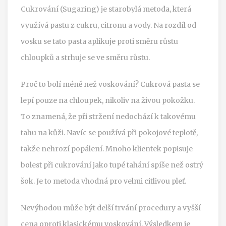
Cukrování
(
Sugaring
) je starobylá metoda, která
využívá pastu z cukru, citronu a vody. Na rozdíl od
vosku se tato pasta aplikuje proti směru růstu
chloupků a strhuje se ve směru růstu.
Proč to bolí méně než voskování? Cukrová pasta se
lepí pouze na chloupek, nikoliv na živou pokožku.
To znamená, že při stržení nedochází k takovému
tahu na kůži. Navíc se používá při pokojové teplotě,
takže nehrozí popálení. Mnoho klientek popisuje
bolest při cukrování jako tupé tahání spíše než ostrý
šok. Je to metoda vhodná pro velmi citlivou pleť.
Nevýhodou může být delší trvání procedury a vyšší
cena oproti klasickému voskování. Výsledkem je