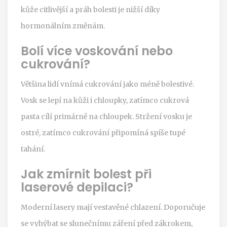
kůže citlivější a práh bolesti je nižší díky
hormonálním změnám.
Bolí více voskování nebo
cukrování?
Většina lidí vnímá cukrování jako méně bolestivé.
Vosk se lepí na kůži i chloupky, zatímco cukrová
pasta cílí primárně na chloupek. Stržení vosku je
ostré, zatímco cukrování připomíná spíše tupé
tahání.
Jak zmírnit bolest při
laserové depilaci?
Moderní lasery mají vestavěné chlazení. Doporučuje
se vyhýbat se slunečnímu záření před zákrokem,