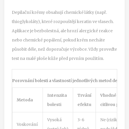
Depilační krémy obsahují chemické látky (např.
thioglykoláty), které rozpouštějí keratin ve vlasech.
Aplikace je bezbolestná, ale hrozí alergické reakce
nebo chemické popálení, pokud krém necháte
působit déle, než doporučuje výrobce. Vždy proveďte
test na malé ploše kůže před prvním použitím.
Porovnání bolesti a vlastností jednotlivých metod depilace
Intenzita
Trvání
Vhodné pro
Metoda
bolesti
efektu
citlivou pleť
Vysoká
3-6
Ne (riziko
Voskování
(ostrý šok)
týdnů
podráždění)