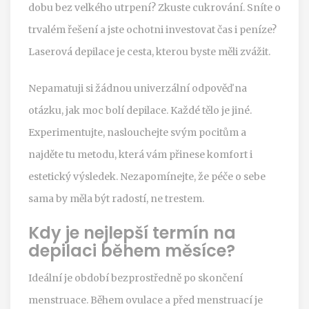
dobu bez velkého utrpení? Zkuste cukrování. Sníte o
trvalém řešení a jste ochotni investovat čas i peníze?
Laserová depilace je cesta, kterou byste měli zvážit.
Nepamatuji si žádnou univerzální odpověď na
otázku, jak moc bolí depilace. Každé tělo je jiné.
Experimentujte, naslouchejte svým pocitům a
najděte tu metodu, která vám přinese komfort i
estetický výsledek. Nezapomínejte, že péče o sebe
sama by měla být radostí, ne trestem.
Kdy je nejlepší termín na
depilaci během měsíce?
Ideální je období bezprostředně po skončení
menstruace. Během ovulace a před menstruací je