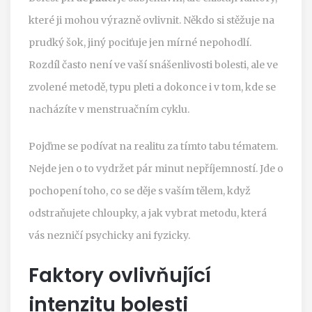
které ji mohou výrazně ovlivnit. Někdo si stěžuje na
prudký šok, jiný pociťuje jen mírné nepohodlí.
Rozdíl často není ve vaší snášenlivosti bolesti, ale ve
zvolené metodě, typu pleti a dokonce i v tom, kde se
nacházíte v menstruačním cyklu.
Pojďme se podívat na realitu za tímto tabu tématem.
Nejde jen o to vydržet pár minut nepříjemností. Jde o
pochopení toho, co se děje s vaším tělem, když
odstraňujete chloupky, a jak vybrat metodu, která
vás nezničí psychicky ani fyzicky.
Faktory ovlivňující
intenzitu bolesti