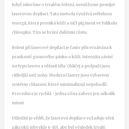
Když mluvíme o trvalém řešení, nemůžeme pomíjet
laserovou depilaci. Tato metoda využívá světelnou
energii, která proniká kůží a ničí pigment ve folikulu
chloupku. Tím se brání dalšímu růstu.
Bolest při laserové depilaci je často přirovnávána k
prasknutí gumového pásku o kůži. Intenzita závisí
na typu laseru a oblasti těla. Obličej a podpaží jsou
citlivější než nohy. Moderní lasery jsou vybaveny
systémy chlazení, které minimalizují nepohodlí.
Procedura je rychlá - jedna zóna zabere jen několik
minut.
Důležité je vědět, že laserová depilace vyžaduje sérii
zákroků (obvykle 6-10), aby byl výsledek trvalý.