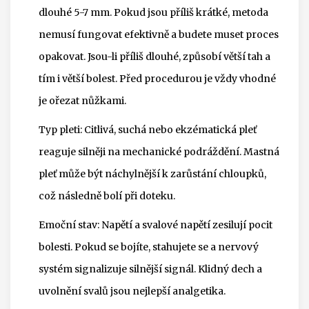
dlouhé 5-7 mm. Pokud jsou příliš krátké, metoda
nemusí fungovat efektivně a budete muset proces
opakovat. Jsou-li příliš dlouhé, způsobí větší tah a
tím i větší bolest. Před procedurou je vždy vhodné
je ořezat nůžkami.
Typ pleti
: Citlivá, suchá nebo ekzématická pleť
reaguje silněji na mechanické podráždění. Mastná
pleť může být náchylnější k zarůstání chloupků,
což následně bolí při doteku.
Emoční stav
: Napětí a svalové napětí zesilují pocit
bolesti. Pokud se bojíte, stahujete se a nervový
systém signalizuje silnější signál. Klidný dech a
uvolnění svalů jsou nejlepší analgetika.