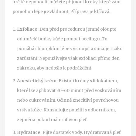
určité nepohodlí, můžete přijmout kroky, které vám
pomohou lépe ji zvládnout. Příprava je klíčová.
Exfoliace:
Den před procedurou jemně oloupte
odumřelé buňky kůže pomocí peelingu. To
pomáhá chloupkům lépe vystoupit a snižuje riziko
zarůstání. Nepoužívejte však exfoliaci přímo den
zákroku, aby nedošlo k podráždění.
Anestetický krém:
Existují krémy s lidokainem,
které lze aplikovat 30-60 minut před voskováním
nebo cukrováním. Účinně znecitliví povrchovou
vrstvu kůže. Konzultujte použití s odborníkem,
zejména pokud máte citlivou pleť.
Hydratace:
Pijte dostatek vody. Hydratovaná pleť