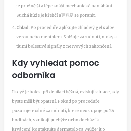
je pružnější a lépe snáší mechanické namáhání.
Suchá kůže je křehčí a更容易 se poranit.
Chlad:
Po proceduře aplikujte chladivý gel s aloe
verou nebo mentolem. Snižuje zarudnutí, otoky a
tlumí bolestivé signály z nervových zakončení.
Kdy vyhledat pomoc
odborníka
I když je bolest při depilaci běžná, existují situace, kdy
byste měli být opatrní. Pokud po proceduře
pozorujete silné zarudnutí, které neustupuje po 24
hodinách, vznikají puchýře nebo dochází k
krvácení, kontaktujte dermatologa. Může jít o